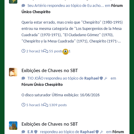
Seu Artério respondeu ao tópico de Eu acho... em
Fórum
Único Chespirito
Queria estar errado, mas creio que "Chespirito" (1980-1995)
entrou na mesma categoria de "Los Supergenios de la Mesa
Cuadrada" (1970-1971), "El Ciudadano Gómez" (1970),
"Chespirito y la Mesa Cuadrada" (1971), Chespirito (1971-
1973), "El Ciudadano Gómez" (1973), "La Chicharra" (1979),
2 horas
2 h
55 posts
1
"Con humor... al estilo Chespirito" (1993-1994) e "Buenas
Notícias" (1993-1994), olha quanta coisa perdida e cancelada
Exibições de Chaves no SBT
por falta de acordo contratual.
Exibições de Chaves no SBT
TIO JOÃO respondeu ao tópico de
Raphael
em
Fórum Único Chespirito
O disco saturador Última exibição: 16/06/2026
5 horas
5 h
1309 posts
Exibições de Chaves no SBT
Exibições de Chaves no SBT
E.R
respondeu ao tópico de
Raphael
em
Fórum