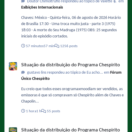
Doutor Chimoltrúfio respondeu ao tópico de Valette
em
Exibições Internacionais
Chaves: México - Quinta-feira, 06 de agosto de 2026 Horário
de Brasília 17:30 - Uma troca muito justa - parte 3 (1975)
18:03 - A morte do Seu Madruga (1975) OBS: 25 segundos
iniciais do episódio cortados.
57 minutos
57 min
1256 posts
Situação da distribuição do Programa Chespirito
Situação da distribuição do Programa Chespirito
gustavo lins respondeu ao tópico de Eu acho... em
Fórum
Único Chespirito
Eu creio que todos esses orogramaxmoodiam ser vendidos, as
emissoras é que só compravam só Chespirito além de Chaves e
Chapolin...
1 hora
1 h
55 posts
Situação da distribuição do Programa Chespirito
Situação da distribuição do Programa Chespirito