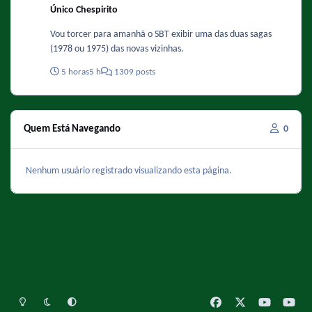
Único Chespirito
Vou torcer para amanhã o SBT exibir uma das duas sagas
(1978 ou 1975) das novas vizinhas.
5 horas
5 h
1309 posts
Quem Está Navegando
0
Nenhum usuário registrado visualizando esta página.
Light Mode
Dark Mode
System Preference
f
x
y
y