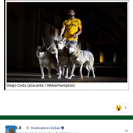
Diego Costa (atacante / Wolverhampton)
1
E.R
Moderadores Globais