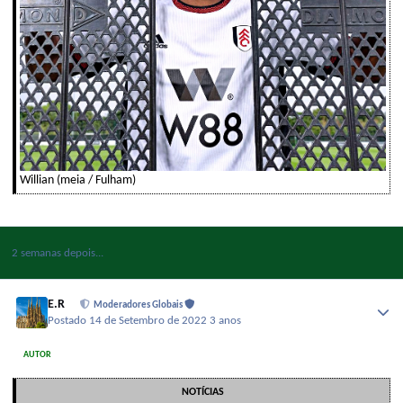
Willian (meia / Fulham)
2 semanas depois...
E.R
Moderadores Globais
Postado
14 de Setembro de 2022
3 anos
AUTOR
NOTÍCIAS