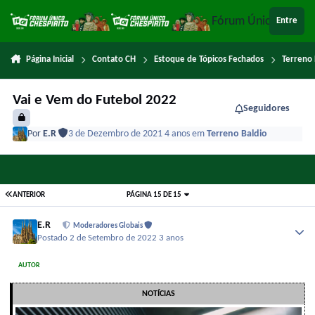
Ir para conteúdo
Fórum Único Chespi
Entre
Página Inicial
Contato CH
Estoque de Tópicos Fechados
Terreno 
Vai e Vem do Futebol 2022
Seguidores
Por
E.R
3 de Dezembro de 2021
4 anos
em
Terreno Baldio
ANTERIOR
PÁGINA 15 DE 15
E.R
Moderadores Globais
Postado
2 de Setembro de 2022
3 anos
AUTOR
NOTÍCIAS