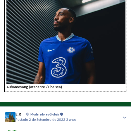
Aubameyang (atacante / Chelsea)
E.R
Moderadores Globais
Postado
2 de Setembro de 2022
3 anos