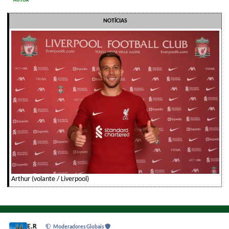
AUTOR
NOTÍCIAS
Arthur (volante / Liverpool)
E.R
Moderadores Globais