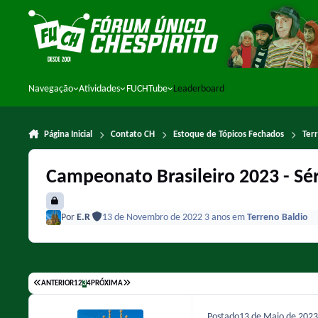
Ir para conteúdo
Navegação
Atividades
FUCHTube
Leaderboard
Página Inicial
Contato CH
Estoque de Tópicos Fechados
Ter
Campeonato Brasileiro 2023 - Sér
Por
E.R
13 de Novembro de 2022
3 anos
em
Terreno Baldio
ANTERIOR
1
2
3
4
PRÓXIMA
Postado
13 de Maio de 202