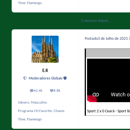
Time:
Flamengo
2 semanas depois...
Postado
3 de Julho de 2023
E.R
Moderadores Globais
42.4k
6.8k
posts
Reputação
Gênero:
Masculino
Sport 2 x 0 Ceará - Sport lí
Programa CH Favorito:
Chaves
Time:
Flamengo