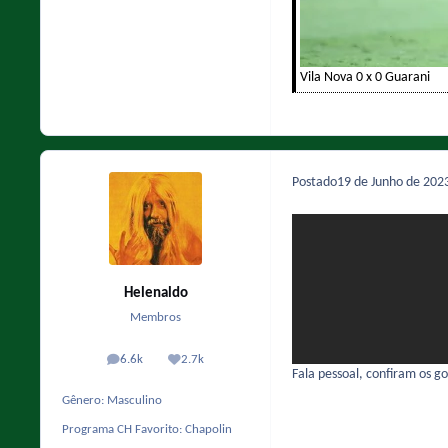
Vila Nova 0 x 0 Guarani
Postado
19 de Junho de 202
Helenaldo
Membros
6.6k
2.7k
posts
Reputação
Fala pessoal, confiram os gol
Gênero:
Masculino
Programa CH Favorito:
Chapolin