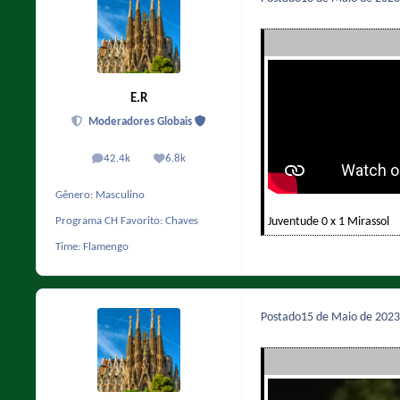
E.R
Moderadores Globais
42.4k
6.8k
posts
Reputação
Gênero:
Masculino
Juventude 0 x 1 Mirassol
Programa CH Favorito:
Chaves
Time:
Flamengo
Postado
15 de Maio de 202