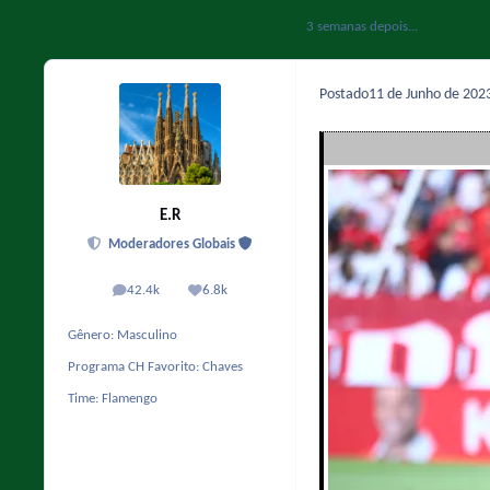
3 semanas depois...
Postado
11 de Junho de 202
E.R
Moderadores Globais
42.4k
6.8k
posts
Reputação
Gênero:
Masculino
Programa CH Favorito:
Chaves
Time:
Flamengo