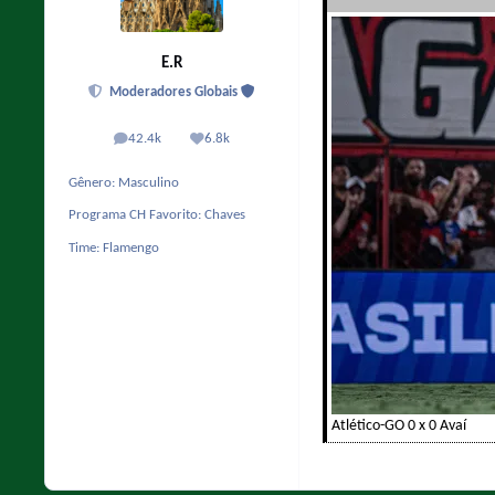
E.R
Moderadores Globais
42.4k
6.8k
posts
Reputação
Gênero:
Masculino
Programa CH Favorito:
Chaves
Time:
Flamengo
Atlético-GO 0 x 0 Avaí