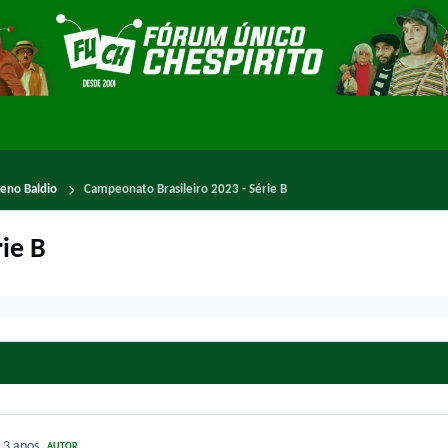
reno Baldio
Campeonato Brasileiro 2023 - Série B
ie B
3
3 anos
AUTOR