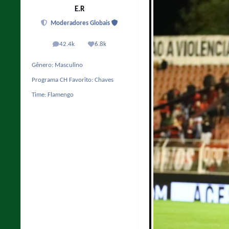
E.R
Moderadores Globais
42.4k
6.8k
posts
Reputação
Gênero:
Masculino
Programa CH Favorito:
Chaves
Time:
Flamengo