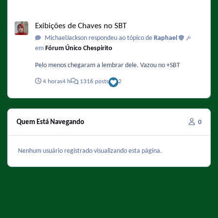
Exibições de Chaves no SBT
Exibições de Chaves no SBT
MichaelJackson respondeu ao tópico de
Raphael
em
Fórum Único Chespirito
Pelo menos chegaram a lembrar dele. Vazou no +SBT
4 horas
4 h
1316 posts
2
Quem Está Navegando
0
Nenhum usuário registrado visualizando esta página.