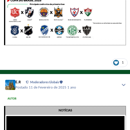
1
E.R
Moderadores Globais
Postado
11 de Fevereiro de 2025
1 ano
AUTOR
NOTÍCIAS