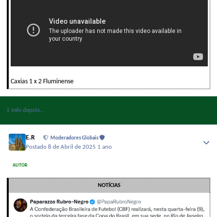
Caxias 1 x 2 Fluminense
1 mês depois...
E.R
Moderadores Globais
Postado
8 de Abril de 2025
1 ano
AUTOR
NOTÍCIAS