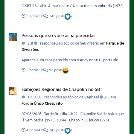
O SBT RS exibiu A marionete / A casa mal-assombrada (1973)
3 horas
3 h
743 posts
2
Pessoas que só você acha parecidas
Pessoas que só você acha parecidas
E.R
respondeu ao tópico de Seu Artério em
Parque de
Diversões
Apareceu um cara parecido com o Andy no SBT Sports Rio.
3 horas
3 h
93 posts
3
Exibições Regionais de Chapolin no SBT
Exibições Regionais de Chapolin no SBT
TIO JOÃO respondeu ao tópico de
Raphael
em
Fórum Único Chespirito
07/08/2026 - Tarde Brasília 13:22 - Chapolin: Sai de baixo que
lá vem pedra!(1975) 13:44 - Chapolin: O louco(1975)
4 horas
4 h
743 posts
1