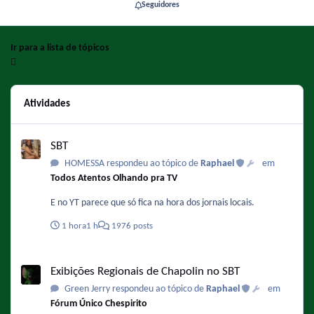
Seguidores
Ir para a lista de tópicos
Atividades
SBT
SBT
HOMESSA respondeu ao tópico de
Raphael
em
Todos Atentos Olhando pra TV
E no YT parece que só fica na hora dos jornais locais.
1 hora
1 h
1976 posts
Exibições Regionais de Chapolin no SBT
Exibições Regionais de Chapolin no SBT
Green Jerry respondeu ao tópico de
Raphael
em
Fórum Único Chespirito