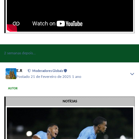
2 semanas depois...
E.R
Moderadores Globais
Postado
21 de Fevereiro de 2025
1 ano
AUTOR
NOTÍCIAS