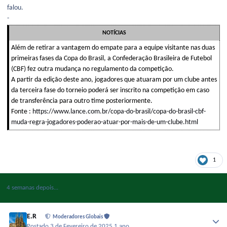
falou.
-
NOTÍCIAS
Além de retirar a vantagem do empate para a equipe visitante nas duas
primeiras fases da Copa do Brasil, a Confederação Brasileira de Futebol
(CBF) fez outra mudança no regulamento da competição.
A partir da edição deste ano, jogadores que atuaram por um clube antes
da terceira fase do torneio poderá ser inscrito na competição em caso
de transferência para outro time posteriormente.
Fonte :
https://www.lance.com.br/copa-do-brasil/copa-do-brasil-cbf-
muda-regra-jogadores-poderao-atuar-por-mais-de-um-clube.html
1
4 semanas depois...
E.R
Moderadores Globais
Postado
3 de Fevereiro de 2025
1 ano