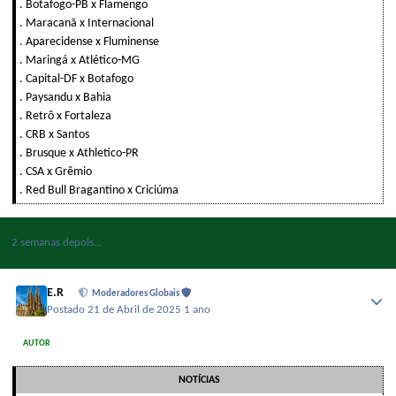
. Botafogo-PB x Flamengo
. Maracanã x Internacional
. Aparecidense x Fluminense
. Maringá x Atlético-MG
. Capital-DF x Botafogo
. Paysandu x Bahia
. Retrô x Fortaleza
. CRB x Santos
. Brusque x Athletico-PR
. CSA x Grêmio
. Red Bull Bragantino x Criciúma
2 semanas depois...
E.R
Moderadores Globais
Postado
21 de Abril de 2025
1 ano
AUTOR
NOTÍCIAS