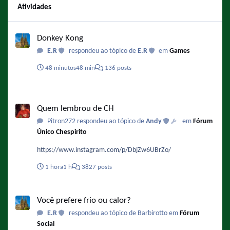
Atividades
Donkey Kong
Donkey Kong
E.R
respondeu ao tópico de
E.R
em
Games
48 minutos
48 min
136 posts
Quem lembrou de CH
Quem lembrou de CH
Pitron272 respondeu ao tópico de
Andy
em
Fórum
Único Chespirito
https://www.instagram.com/p/DbjZw6UBrZo/
1 hora
1 h
3827 posts
Você prefere frio ou calor?
Você prefere frio ou calor?
E.R
respondeu ao tópico de Barbirotto em
Fórum
Social