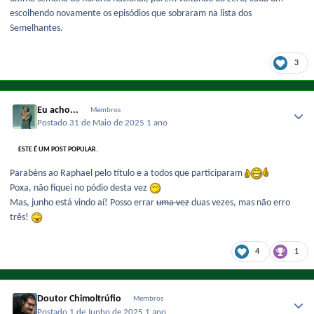
escolhendo novamente os episódios que sobraram na lista dos
Semelhantes.
3
Eu acho...
Membros
Postado
31 de Maio de 2025
1 ano
ESTE É UM POST POPULAR.
Parabéns ao Raphael pelo título e a todos que participaram
Poxa, não fiquei no pódio desta vez
Mas, junho está vindo aí! Posso errar
uma vez
duas vezes, mas não erro
três!
4
1
Doutor Chimoltrúfio
Membros
Postado
1 de Junho de 2025
1 ano