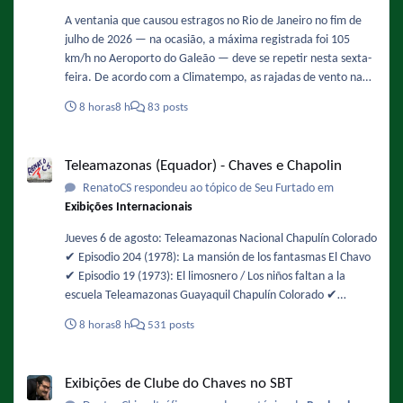
A ventania que causou estragos no Rio de Janeiro no fim de
julho de 2026 — na ocasião, a máxima registrada foi 105
km/h no Aeroporto do Galeão — deve se repetir nesta sexta-
feira. De acordo com a Climatempo, as rajadas de vento na
Região Metropolita podem ficar entre 71 km/h e 90 km/h,
8 horas
8 h
83 posts
com possibilidade de queda de árvores. Os ventos devem
ganhar força ao longo do dia, com maior intensidade entre
Teleamazonas (Equador) - Chaves e Chapolin
12h e 18h. Fonte :
Teleamazonas (Equador) - Chaves e Chapolin
https://oglobo.globo.com/rio/noticia/2026/08/06/rajadas-de-
RenatoCS respondeu ao tópico de Seu Furtado em
vento-mais-intensas-sao-esperadas-entre-12h-e-18h-desta-
Exibições Internacionais
sexta-feira-diz-climatempo.ghtml - De novo !
Jueves 6 de agosto: Teleamazonas Nacional Chapulín Colorado
✔️ Episodio 204 (1978): La mansión de los fantasmas El Chavo
✔️ Episodio 19 (1973): El limosnero / Los niños faltan a la
escuela Teleamazonas Guayaquil Chapulín Colorado ✔️
Episodio 49 (1974): Buscando alojamiento / La chicharra
8 horas
8 h
531 posts
paralizadora El Chavo ✔️ Episodio 105 (1975): La fuente de los
deseos
Exibições de Clube do Chaves no SBT
Exibições de Clube do Chaves no SBT