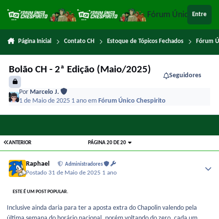
Ir para conteúdo
Fórum Único Chespi
Entre
Página Inicial
Contato CH
Estoque de Tópicos Fechados
Fórum Ú
Bolão CH - 2ª Edição (Maio/2025)
Seguidores
Por
Marcelo J.
1 de Maio de 2025
1 ano
em
Fórum Único Chespirito
ANTERIOR
PÁGINA 20 DE 20
Raphael
Administradores
Postado
31 de Maio de 2025
1 ano
ESTE É UM POST POPULAR.
Inclusive ainda daria para ter a aposta extra do Chapolin valendo pela
última semana do horário nacional, porém voltando do zero, cada um