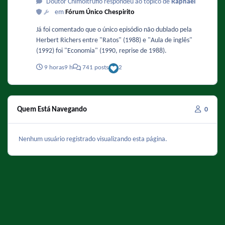
Doutor Chimoltrúfio respondeu ao tópico de
Raphael
em
Fórum Único Chespirito
Já foi comentado que o único episódio não dublado pela
Herbert Richers entre "Ratos" (1988) e "Aula de inglês"
(1992) foi "Economia" (1990, reprise de 1988).
9 horas
9 h
741 posts
2
Quem Está Navegando
0
Nenhum usuário registrado visualizando esta página.