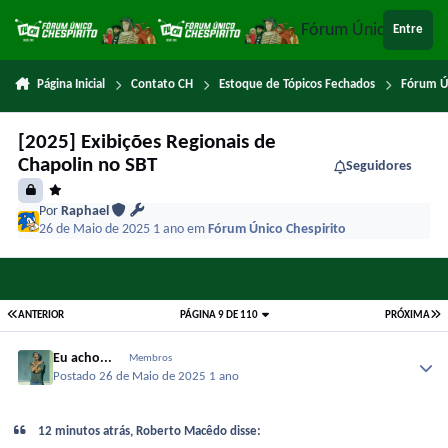
Ir para conteúdo
Fórum Único Chespi
Entre
Página Inicial
Contato CH
Estoque de Tópicos Fechados
Fórum Ú
[2025] Exibições Regionais de
Chapolin no SBT
Seguidores
Por
Raphael
26 de Maio de 2025
1 ano
em
Fórum Único Chespirito
ANTERIOR
PÁGINA 9 DE 110
PRÓXIMA
Eu acho...
Membros
Postado
26 de Maio de 2025
1 ano
12 minutos atrás, Roberto Macêdo disse: