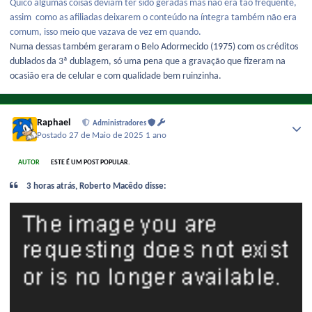
Quico algumas coisas deviam ter sido geradas mas não era tão frequente,
assim como as afiliadas deixarem o conteúdo na íntegra também não era
comum, isso meio que vazava de vez em quando.
Numa dessas também geraram o Belo Adormecido (1975) com os créditos
dublados da 3ª dublagem, só uma pena que a gravação que fizeram na
ocasião era de celular e com qualidade bem ruinzinha.
Raphael
Administradores
Postado
27 de Maio de 2025
1 ano
AUTOR
ESTE É UM POST POPULAR.
3 horas atrás, Roberto Macêdo disse: