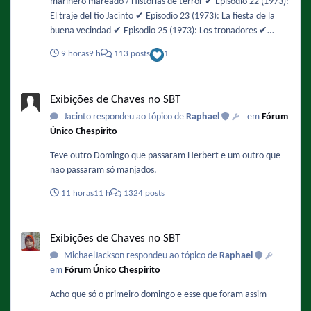
marinero mareado / Historias de terror ✔️ Episodio 22 (1973):
El traje del tío Jacinto ✔️ Episodio 23 (1973): La fiesta de la
buena vecindad ✔️ Episodio 25 (1973): Los tronadores ✔️
Episodio 26 (1973): Los insectos ✔️ Episodio 27 (1973): Amigo
9 horas
9 h
113 posts
1
asalta a amigo / La orquesta Parece que El Chapulín Colorado
ha vuelto a ser un mito en América TV 🙁 Por otro lado, todos
Exibições de Chaves no SBT
los episodios salieron cortados, especialmente el de las
Exibições de Chaves no SBT
Historias de terror que comenzó prácticamente a la mitad. Y
Jacinto respondeu ao tópico de
Raphael
em
Fórum
la programación de hoy es prácticamente un resumen de lo
Único Chespirito
que tendrá Teleamazonas toda la semana 😁
Teve outro Domingo que passaram Herbert e um outro que
não passaram só manjados.
11 horas
11 h
1324 posts
Exibições de Chaves no SBT
Exibições de Chaves no SBT
MichaelJackson respondeu ao tópico de
Raphael
em
Fórum Único Chespirito
Acho que só o primeiro domingo e esse que foram assim