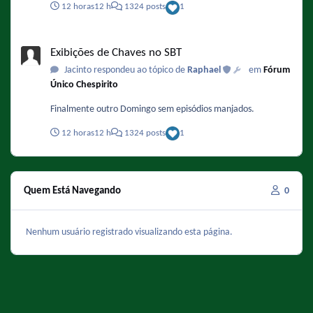
12 horas
12 h
1324 posts
1
Exibições de Chaves no SBT
Exibições de Chaves no SBT
Jacinto respondeu ao tópico de
Raphael
em
Fórum
Único Chespirito
Finalmente outro Domingo sem episódios manjados.
12 horas
12 h
1324 posts
1
Quem Está Navegando
0
Nenhum usuário registrado visualizando esta página.