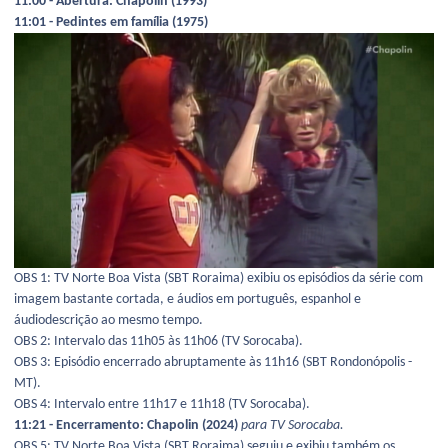
11:00 - Abertura: Chapolin (1993)
11:01 - Pedintes em família (1975)
OBS 1: TV Norte Boa Vista (SBT Roraima) exibiu os episódios da série com
imagem bastante cortada, e áudios em português, espanhol e
áudiodescrição ao mesmo tempo.
OBS 2: Intervalo das 11h05 às 11h06 (TV Sorocaba).
OBS 3: Episódio encerrado abruptamente às 11h16 (SBT Rondonópolis -
MT).
OBS 4: Intervalo entre 11h17 e 11h18 (TV Sorocaba).
11:21 - Encerramento: Chapolin (2024)
para TV Sorocaba.
OBS 5: TV Norte Boa Vista (SBT Roraima) seguiu e exibiu também os