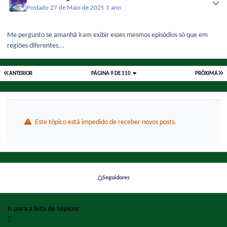
Postado
27 de Maio de 2025
1 ano
Me pergunto se amanhã iram exibir esses mesmos episódios só que em
regiões diferentes...
ANTERIOR
PÁGINA 9 DE 110
PRÓXIMA
Este tópico está impedido de receber novos posts.
Seguidores
Ir para a lista de tópicos