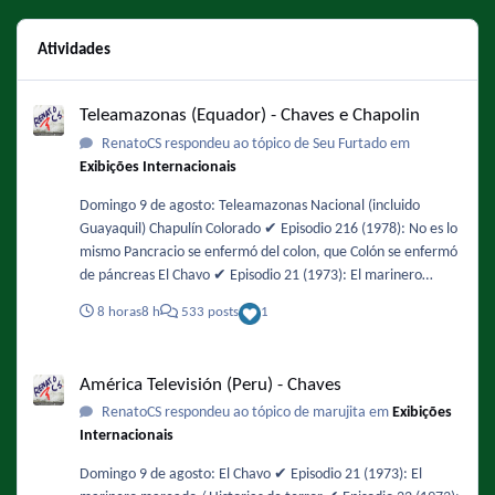
Atividades
Teleamazonas (Equador) - Chaves e Chapolin
Teleamazonas (Equador) - Chaves e Chapolin
RenatoCS respondeu ao tópico de Seu Furtado em
Exibições Internacionais
Domingo 9 de agosto: Teleamazonas Nacional (incluido
Guayaquil) Chapulín Colorado ✔️ Episodio 216 (1978): No es lo
mismo Pancracio se enfermó del colon, que Colón se enfermó
de páncreas El Chavo ✔️ Episodio 21 (1973): El marinero
mareado / Historias de terror ✔️ Episodio 44 (1974): Un ratero
8 horas
8 h
533 posts
1
en la vecindad Mañana será feriado y habrá fútbol en la
tarde. No tengo la programación actualizada pero es
América Televisión (Peru) - Chaves
probable que den un episodio del Chavo después del fútbol
América Televisión (Peru) - Chaves
RenatoCS respondeu ao tópico de marujita em
Exibições
Internacionais
Domingo 9 de agosto: El Chavo ✔️ Episodio 21 (1973): El