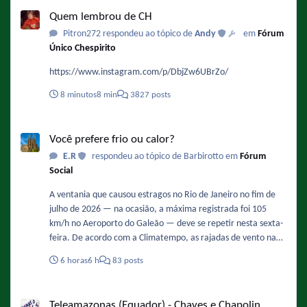
Quem lembrou de CH
Quem lembrou de CH
Pitron272 respondeu ao tópico de
Andy
em
Fórum
Único Chespirito
https://www.instagram.com/p/DbjZw6UBrZo/
8 minutos
8 min
3827 posts
Você prefere frio ou calor?
Você prefere frio ou calor?
E.R
respondeu ao tópico de Barbirotto em
Fórum
Social
A ventania que causou estragos no Rio de Janeiro no fim de
julho de 2026 — na ocasião, a máxima registrada foi 105
km/h no Aeroporto do Galeão — deve se repetir nesta sexta-
feira. De acordo com a Climatempo, as rajadas de vento na
Região Metropolita podem ficar entre 71 km/h e 90 km/h,
6 horas
6 h
83 posts
com possibilidade de queda de árvores. Os ventos devem
ganhar força ao longo do dia, com maior intensidade entre
Teleamazonas (Equador) - Chaves e Chapolin
12h e 18h. Fonte :
Teleamazonas (Equador) - Chaves e Chapolin