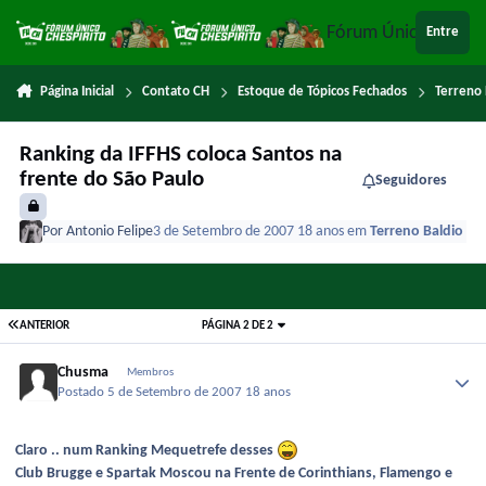
Ir para conteúdo
Fórum Único Chespi
Entre
Página Inicial
Contato CH
Estoque de Tópicos Fechados
Terreno 
Ranking da IFFHS coloca Santos na
frente do São Paulo
Seguidores
Por
Antonio Felipe
3 de Setembro de 2007
18 anos
em
Terreno Baldio
ANTERIOR
PÁGINA 2 DE 2
Chusma
Membros
Postado
5 de Setembro de 2007
18 anos
Claro .. num Ranking Mequetrefe desses
Club Brugge e Spartak Moscou na Frente de Corinthians, Flamengo e