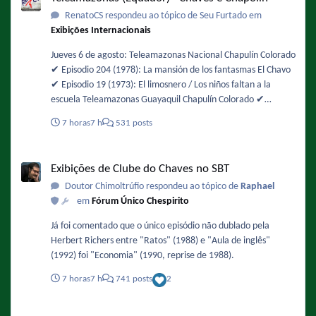
https://oglobo.globo.com/rio/noticia/2026/08/06/rajadas-de-
RenatoCS respondeu ao tópico de Seu Furtado em
vento-mais-intensas-sao-esperadas-entre-12h-e-18h-desta-
Exibições Internacionais
sexta-feira-diz-climatempo.ghtml - De novo !
Jueves 6 de agosto: Teleamazonas Nacional Chapulín Colorado
✔️ Episodio 204 (1978): La mansión de los fantasmas El Chavo
✔️ Episodio 19 (1973): El limosnero / Los niños faltan a la
escuela Teleamazonas Guayaquil Chapulín Colorado ✔️
Episodio 49 (1974): Buscando alojamiento / La chicharra
7 horas
7 h
531 posts
paralizadora El Chavo ✔️ Episodio 105 (1975): La fuente de los
deseos
Exibições de Clube do Chaves no SBT
Exibições de Clube do Chaves no SBT
Doutor Chimoltrúfio respondeu ao tópico de
Raphael
em
Fórum Único Chespirito
Já foi comentado que o único episódio não dublado pela
Herbert Richers entre "Ratos" (1988) e "Aula de inglês"
(1992) foi "Economia" (1990, reprise de 1988).
7 horas
7 h
741 posts
2
The Noite com Danilo Gentili