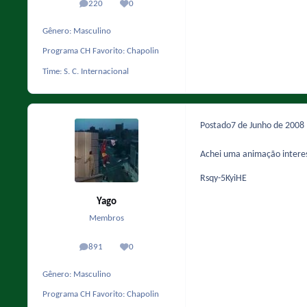
220
0
posts
Reputação
Gênero:
Masculino
Programa CH Favorito:
Chapolin
Time:
S. C. Internacional
Postado
7 de Junho de 2008
Achei uma animação interes
Rsqy-5KyiHE
Yago
Membros
891
0
posts
Reputação
Gênero:
Masculino
Programa CH Favorito:
Chapolin