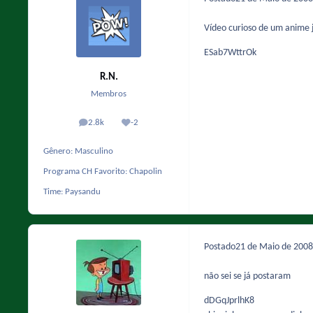
Vídeo curioso de um anime
ESab7WttrOk
R.N.
Membros
2.8k
-2
posts
Reputação
Gênero:
Masculino
Programa CH Favorito:
Chapolin
Time:
Paysandu
Postado
21 de Maio de 200
não sei se já postaram
dDGqJprlhK8