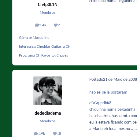
chiquinha numa pegadinha n
Ch4p0L1N
Membros
2.4k
2
posts
Reputação
Gênero:
Masculino
Interesses:
Cheddar Guitarra CH
Programa CH Favorito:
Chaves
Postado
21 de Maio de 200
não sei se já postaram
dDGqJprlhK8
chiquinha numa pegadinha n
dedediadema
haushaahsuahusha mto bom
Membros
eu ja estava ficando com p
a Maria eh foda mesmo ......
1.9k
18
posts
Reputação