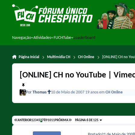
Ir para conteúdo
Navegação
Atividades
FUCHTube
Leaderboard
Página Inicial
Multimídia CH
CH Online
[ONLINE] CH no You
[ONLINE] CH no YouTube | Vimeo 
Por
Thomas
10 de Maio de 2007
19 anos
em
CH Online
ANTERIOR
1
2
3
4
5
6
7
8
9
10
11
PRÓXIMA
PÁGINA 6 DE 125
Postado
21 de Maio de 200