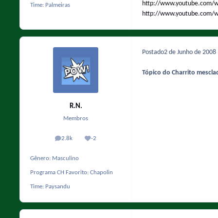
http://www.youtube.com
Time:
Palmeiras
http://www.youtube.com/
Postado
2 de Junho de 2008
Tópico do Charrito mescla
R.N.
Membros
2.8k
-2
posts
Reputação
Gênero:
Masculino
Programa CH Favorito:
Chapolin
Time:
Paysandu