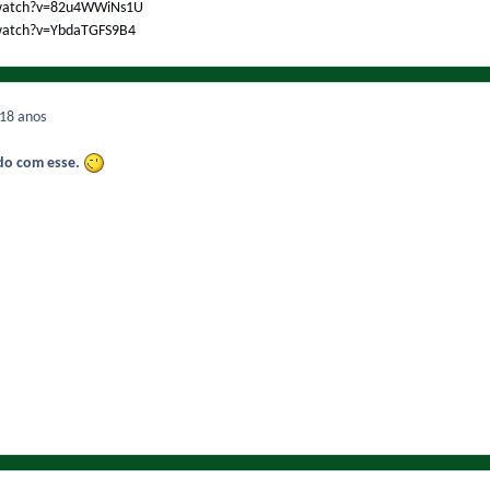
/watch?v=82u4WWiNs1U
watch?v=YbdaTGFS9B4
18 anos
do com esse.