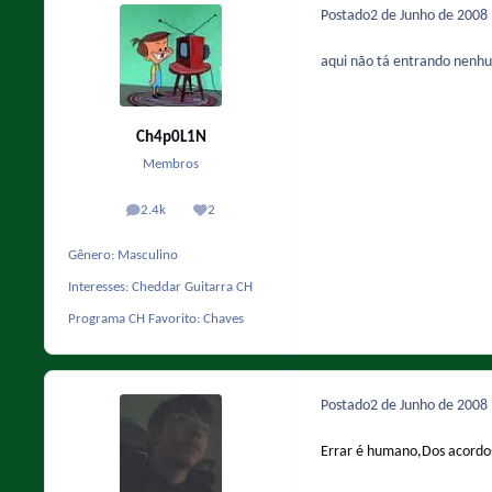
Postado
2 de Junho de 2008
aqui não tá entrando nenhu
Ch4p0L1N
Membros
2.4k
2
posts
Reputação
Gênero:
Masculino
Interesses:
Cheddar Guitarra CH
Programa CH Favorito:
Chaves
Postado
2 de Junho de 2008
Errar é humano,Dos acordo