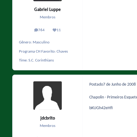
Gabriel Luppe
Membros
764
11
posts
Reputação
Gênero:
Masculino
Programa CH Favorito:
Chaves
Time:
S.C. Corinthians
Postado
7 de Junho de 2008
Chapolin - Primeiros Esquet
bKUGh42eHfI
jdcbrito
Membros