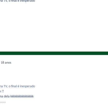
a TV, o final é inesperado
8
18 anos
a TV, o final é inesperado
 !!
ena dela kkkkkkkkkkkkkkkk
.....