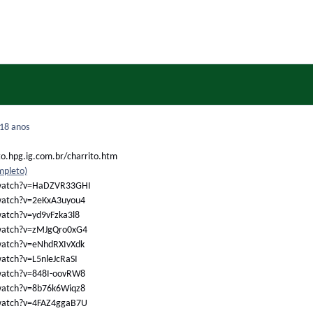
18 anos
o.hpg.ig.com.br/charrito.htm
mpleto)
/watch?v=HaDZVR33GHI
watch?v=2eKxA3uyou4
atch?v=yd9vFzka3l8
watch?v=zMJgQro0xG4
watch?v=eNhdRXIvXdk
atch?v=L5nleJcRaSI
watch?v=848I-oovRW8
watch?v=8b76k6Wiqz8
watch?v=4FAZ4ggaB7U