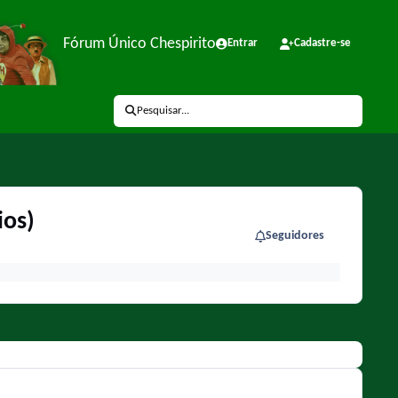
Fórum Único Chespirito
Entrar
Cadastre-se
Pesquisar...
ios)
Seguidores