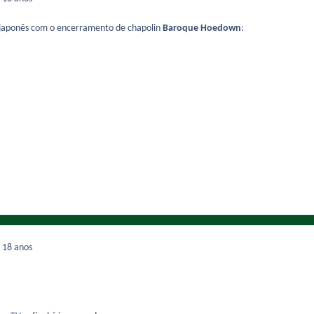
 japonês com o encerramento de chapolin
Baroque Hoedown
:
8
18 anos