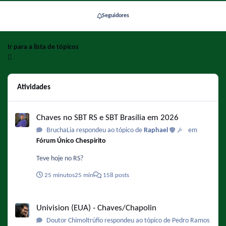
Seguidores
Ir para a lista de tópicos
Atividades
Chaves no SBT RS e SBT Brasília em 2026
Chaves no SBT RS e SBT Brasília em 2026
BruchaLia respondeu ao tópico de
Raphael
em
Fórum Único Chespirito
Teve hoje no RS?
25 minutos
25 min
158 posts
Univision (EUA) - Chaves/Chapolin
Univision (EUA) - Chaves/Chapolin
Doutor Chimoltrúfio respondeu ao tópico de Pedro Ramos