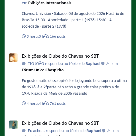
em
Exibições Internacionais
Chaves: Univision - Sábado, 08 de agosto de 2026 Horário de
Brasília 15:00 - A sociedade - parte 1 (1978) 15:30 - A
sociedade - parte 2 (1978)
3 horas
3 h
166 posts
Exibições de Clube do Chaves no SBT
Exibições de Clube do Chaves no SBT
TIO JOÃO respondeu ao tópico de
Raphael
em
Fórum Único Chespirito
Eu gosto muito desse episódio do jogando bola supera a ótima
de 1978 já a 2°parte não acho a grande coisa prefiro a de
1978 Risada da M&E de 2006 vazando
4 horas
4 h
761 posts
Exibições de Clube do Chaves no SBT
Exibições de Clube do Chaves no SBT
Eu acho... respondeu ao tópico de
Raphael
em