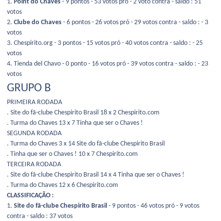
1.
Point do Chaves
- 9 pontos - 53 votos pró - 2 voto contra - saldo : 51
votos
2.
Clube do Chaves
- 6 pontos - 26 votos pró - 29 votos contra - saldo : - 3
votos
3. Chespirito.org - 3 pontos - 15 votos pró - 40 votos contra - saldo : - 25
votos
4. Tienda del Chavo - 0 ponto - 16 votos pró - 39 votos contra - saldo : - 23
votos
GRUPO B
PRIMEIRA RODADA
. Site do fã-clube Chespirito Brasil 18 x 2 Chespirito.com
. Turma do Chaves 13 x 7 Tinha que ser o Chaves !
SEGUNDA RODADA
. Turma do Chaves 3 x 14 Site do fã-clube Chespirito Brasil
. Tinha que ser o Chaves ! 10 x 7 Chespirito.com
TERCEIRA RODADA
. Site do fã-clube Chespirito Brasil 14 x 4 Tinha que ser o Chaves !
. Turma do Chaves 12 x 6 Chespirito.com
CLASSIFICAÇÃO :
1.
Site do fã-clube Chespirito Brasil
- 9 pontos - 46 votos pró - 9 votos
contra - saldo : 37 votos