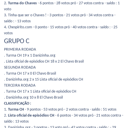
2.
Turma do Chaves
- 6 pontos - 28 votos pró - 27 votos contra - saldo : 1
voto
3. Tinha que ser o Chaves ! - 3 pontos - 21 votos pró - 34 votos contra -
saldo : - 13 votos
4. Chespirito.com - 0 ponto - 15 votos pró - 40 votos contra - saldo : - 25
votos
GRUPO C
PRIMEIRA RODADA
. Turma CH 19 x 1 Danizinha.org
. Lista oficial de episódios CH 18 x 2 El Chavo Brasil
SEGUNDA RODADA
. Turma CH 17 x 0 El Chavo Brasil
. Danizinha.org 2 x 15 Lista oficial de episódios CH
TERCEIRA RODADA
. Turma CH 17 x 1 Lista oficial de episódios CH
. Danizinha.org 10 x 8 El Chavo Brasil
CLASSIFICAÇÃO :
1.
Turma CH
- 9 pontos - 53 votos pró - 2 votos contra - saldo : 51 votos
2.
Lista oficial de episódios CH
- 6 pontos - 34 votos pró - 21 votos contra -
saldo : 13 votos
3. Danizinha.org - 3 pontos - 13 voto pró - 42 votos contra - saldo : - 29