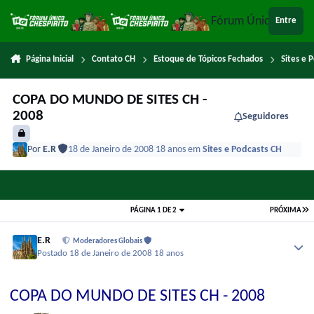
Ir para conteúdo
Fórum Único Chespi
Entre
Página Inicial
Contato CH
Estoque de Tópicos Fechados
Sites e 
COPA DO MUNDO DE SITES CH -
2008
Seguidores
Por
E.R
18 de Janeiro de 2008
18 anos
em
Sites e Podcasts CH
PÁGINA 1 DE 2
PRÓXIMA
E.R
Moderadores Globais
Postado
18 de Janeiro de 2008
18 anos
COPA DO MUNDO DE SITES CH - 2008