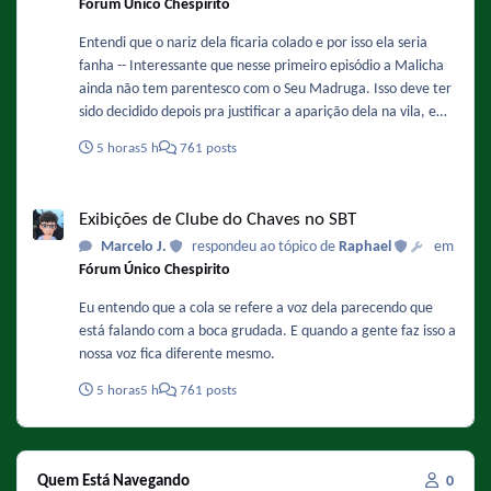
Fórum Único Chespirito
Entendi que o nariz dela ficaria colado e por isso ela seria
fanha -- Interessante que nesse primeiro episódio a Malicha
ainda não tem parentesco com o Seu Madruga. Isso deve ter
sido decidido depois pra justificar a aparição dela na vila, e
também porque isso facilitaria a adaptação do papel da
5 horas
5 h
761 posts
Chiquinha nos remakes.
Exibições de Clube do Chaves no SBT
Exibições de Clube do Chaves no SBT
Marcelo J.
respondeu ao tópico de
Raphael
em
Fórum Único Chespirito
Eu entendo que a cola se refere a voz dela parecendo que
está falando com a boca grudada. E quando a gente faz isso a
nossa voz fica diferente mesmo.
5 horas
5 h
761 posts
Quem Está Navegando
0