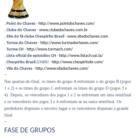
.
Point do Chaves
-
http://www.pointdochaves.com/
.
Clube do Chaves
-
www.clubedochaves.com.br
.
Site do fã-clube Chespirito Brasil
-
www.sitedochaves.com
.
Turma do Chaves
-
http://www.turmadochaves.com/
.
Turma CH
-
http://www.turmach.com/
.
Lista oficial de episódios CH
-
http://www.listach.vai.la/
.
Chespirito Brasil
(CHBR)
-
http://www.chespiritobr.com/
.
Vila do Chaves
-
http://www.viladochaves.com/
--
Nas quartas-de-final, os times do grupo A enfrentam o do grupo B (jogos
1 e 2) e os times do grupo C enfrentam os times do grupo D (jogos 3 e
4). Depois, os vencedores dos jogos 1 e 2 se enfrentam em uma semifinal
e os vencedores dos jogos 3 e 4 enfrentam-se na outra semifinal. Os
perdedores disputam o terceiro lugar e os vencedores disputam a grande
final.
--
FASE DE GRUPOS