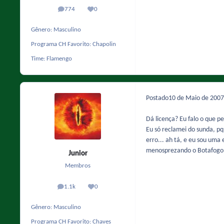
774
0
posts
Reputação
Gênero:
Masculino
Programa CH Favorito:
Chapolin
Time:
Flamengo
Postado
10 de Maio de 200
Dá licença? Eu falo o que pe
Eu só reclamei do sunda, pq
erro... ah tá, e eu sou uma
menosprezando o Botafogo
Junior
Membros
1.1k
0
posts
Reputação
Gênero:
Masculino
Programa CH Favorito:
Chaves