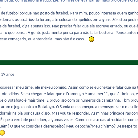
 empada. Com azeitona e tudo. Ele, ao invés de levantar as mãos pro céu e agrad
.
de futebol porque não gosto de futebol. Para mim, pouco interessa quem ganhou
demais os usuários do fórum, até colocando apelidos em alguns. Só estou pedindo
 de futebol, diga apenas isso. Não precisa falar que ele escreve errado, ou que 
r o que pensa. A gente justamente pensa para não falar besteira. Pense antes d
ivesse começado, eu entenderia, mas não é o caso...
7
19 anos
sprezar meu time, ele mexeu comigo. Assim como se eu chegar e falar que na 
ir ofendidos. Se eu chegar e falar que o Framengo é uma mer**, que é timinho,
e o Botafogo é mais time. E provo isso com os números da campanha. Tbm provo 
raram o jogo contra o Botafogo. O Sunda que começou a menosprezar o meu tim
dormir na pia por causa disso. Mas vou te responder. As minhas brincadeiras com
 É que a verdade pode doer, algumas vezes. Como no caso das atrocidades cometid
guém? O que vc considera desrespeito? Meu deboche?Meu cinismo? Desrespeito é 