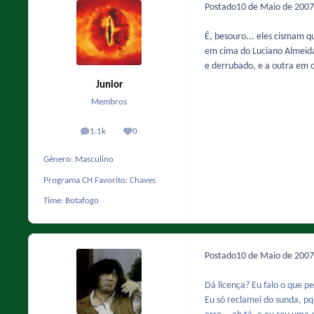
Postado
10 de Maio de 200
É, besouro... eles cismam q
em cima do Luciano Almeida
e derrubado, e a outra em c
Junior
Membros
1.1k
0
posts
Reputação
Gênero:
Masculino
Programa CH Favorito:
Chaves
Time:
Botafogo
Postado
10 de Maio de 200
Dá licença? Eu falo o que pe
Eu só reclamei do sunda, pq