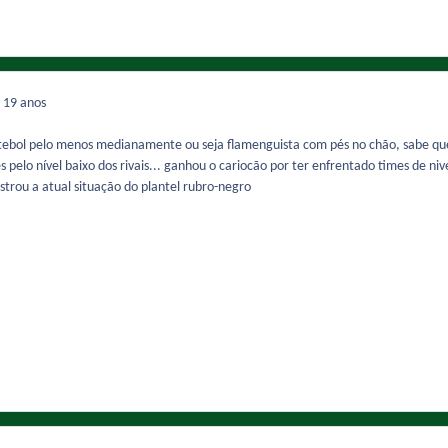
7
19 anos
ebol pelo menos medianamente ou seja flamenguista com pés no chão, sabe que a
s pelo nível baixo dos rivais... ganhou o cariocão por ter enfrentado times de niv
trou a atual situação do plantel rubro-negro