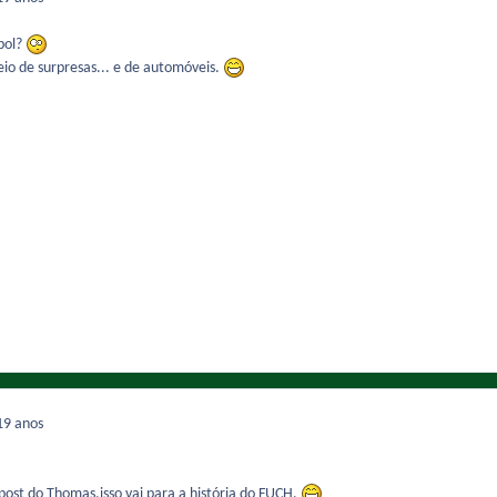
bol?
o de surpresas... e de automóveis.
19 anos
ost do Thomas,isso vai para a história do FUCH.