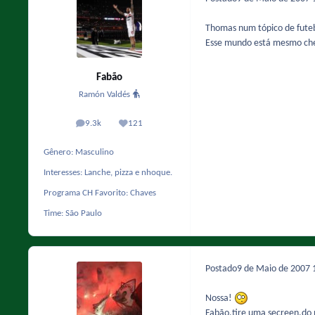
Thomas num tópico de fute
Esse mundo está mesmo chei
Fabão
Ramón Valdés
9.3k
121
posts
Reputação
Gênero:
Masculino
Interesses:
Lanche, pizza e nhoque.
Programa CH Favorito:
Chaves
Time:
São Paulo
Postado
9 de Maio de 2007
Nossa!
Fabão,tire uma secreen,do p