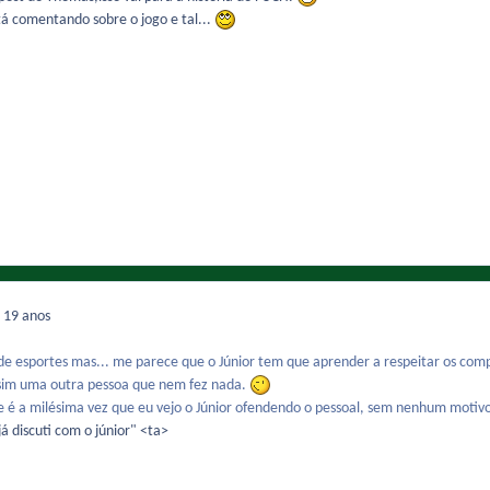
á comentando sobre o jogo e tal...
7
19 anos
de esportes mas... me parece que o Júnior tem que aprender a respeitar os com
ssim uma outra pessoa que nem fez nada.
e é a milésima vez que eu vejo o Júnior ofendendo o pessoal, sem nenhum motiv
á discuti com o júnior" <ta>