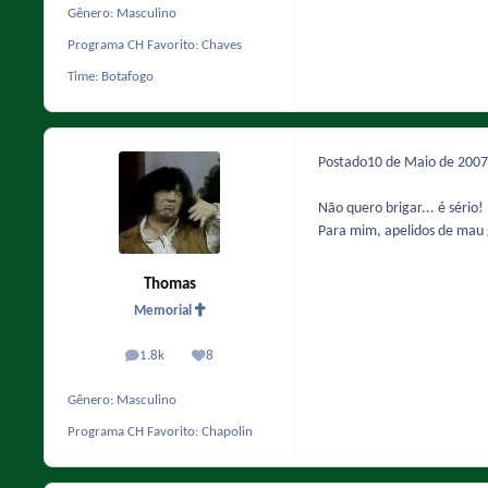
Gênero:
Masculino
Programa CH Favorito:
Chaves
Time:
Botafogo
Postado
10 de Maio de 200
Não quero brigar... é sério
Para mim, apelidos de mau 
Thomas
Memorial
1.8k
8
posts
Reputação
Gênero:
Masculino
Programa CH Favorito:
Chapolin