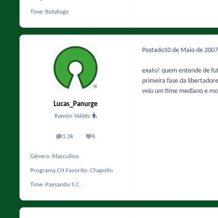
Time:
Botafogo
Postado
10 de Maio de 200
exato! quem entende de fut
primeira fase da libertadore
veio um time mediano e mos
Lucas_Panurge
Ramón Valdés
1.3k
6
posts
Reputação
Gênero:
Masculino
Programa CH Favorito:
Chapolin
Time:
Paysandu S.C.