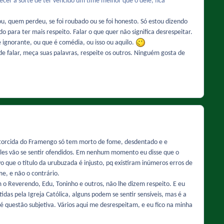
ecer a sorte de ter vencido um time melhor que o dele, fica
, quem perdeu, se foi roubado ou se foi honesto. Só estou dizendo
 para ter mais respeito. Falar o que quer não significa desrespeitar.
é ignorante, ou que é comédia, ou isso ou aquilo.
e falar, meça suas palavras, respeite os outros. Ninguém gosta de
torcida do Framengo só tem morto de fome, desdentado e e
 eles vão se sentir ofendidos. Em nenhum momento eu disse que o
que o título da urubuzada é injusto, pq existiram inúmeros erros de
e, e não o contrário.
 o Reverendo, Edu, Toninho e outros, não lhe dizem respeito. E eu
as pela Igreja Católica, alguns podem se sentir sensíveis, mas é a
questão subjetiva. Vários aqui me desrespeitam, e eu fico na minha