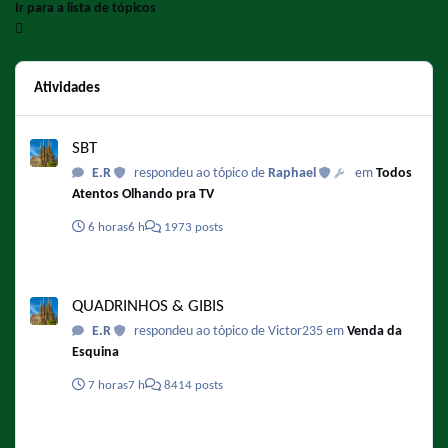
Ir para a lista de tópicos
Atividades
SBT
SBT
E.R
respondeu ao tópico de
Raphael
em
Todos
Atentos Olhando pra TV
6 horas
6 h
1973 posts
QUADRINHOS & GIBIS
QUADRINHOS & GIBIS
E.R
respondeu ao tópico de Victor235 em
Venda da
Esquina
7 horas
7 h
8414 posts
Super Mario