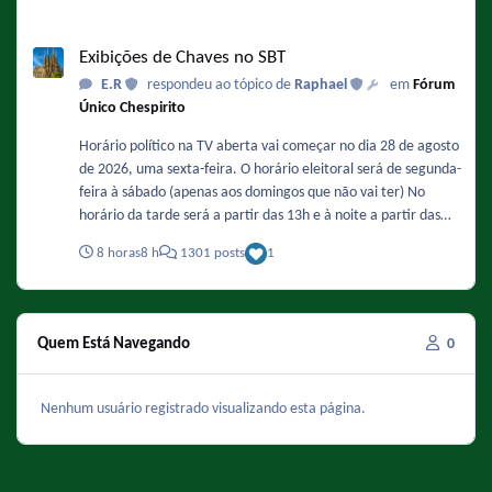
Chavo ✔️ Episodio 104 (1975): Los insectos
Exibições de Chaves no SBT
Exibições de Chaves no SBT
E.R
respondeu ao tópico de
Raphael
em
Fórum
Único Chespirito
Horário político na TV aberta vai começar no dia 28 de agosto
de 2026, uma sexta-feira. O horário eleitoral será de segunda-
feira à sábado (apenas aos domingos que não vai ter) No
horário da tarde será a partir das 13h e à noite a partir das
20h30. "Chaves" e "Clube do Chaves" serão afetados e
8 horas
8 h
1301 posts
1
deverão ter a duração reduzida nesse período. Que isso não
afete a exibição de "História do Brasil" e "A proposta" no dia
7 de setembro. - Como ficaria a grade do SBT com o horário
político : DE SEGUNDA A SEXTA 8:30 Primeiro Impacto 13:00
Quem Está Navegando
0
Horário Eleitoral 13:25 Chaves (com 2 episódios) Entre 14:05 a
14:10 Novela mexicana 15:30 Fofocalizando 16:45 Novela
mexicana 17:45 Novela mexicana 18:15 SBT Cidades 19:45
Nenhum usuário registrado visualizando esta página.
SBT Brasil 20:30 Horário Eleitoral 20:55 Novela mexicana
22:00 Programa do Ratinho 23:15 Faixa de programas (A
Praça É Nossa, SBT Repórter, etc) Entre 0:30 e 0:45 The Noite