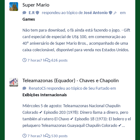
Super Mario
E.R
respondeu ao tópico de
José Antonio
em
Games
Não tem para download, o fã ainda está fazendo o jogo. - Gift
card especial de especial de US$ 100, em comemoração ao
40º aniversário de Super Mario Bros., acompanhado de uma
caixa colecionável, disponível para venda nos Estados Unidos.
7 horas
7 h
626 posts
Teleamazonas (Equador) - Chaves e Chapolin
Teleamazonas (Equador) - Chaves e Chapolin
RenatoCS respondeu ao tópico de Seu Furtado em
Exibições Internacionais
Miércoles 5 de agosto: Teleamazonas Nacional Chapulín
Colorado ✔️ Episodio 203 (1978): Dinero llama a dinero, pero
también al ratero El Chavo ✔️ Episodio 18 (1973): El bolero y el
peluquero Teleamazonas Guayaquil Chapulín Colorado ✔️
Episodio 48 (1974): Interrumpiendo la filmación / No es lo
7 horas
7 h
530 posts
mismo chapulines con agua, que aguas con los chapulines! El