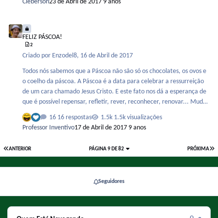
Cleberson
23 de Abril de 2017
9 anos
FELIZ PÁSCOA!
FELIZ PÁSCOA!
2
Criado por
Enzodel8
,
16 de Abril de 2017
Todos nós sabemos que a Páscoa não são só os chocolates, os ovos e
o coelho da páscoa. A Páscoa é a data para celebrar a ressurreição
de um cara chamado Jesus Cristo. E este fato nos dá a esperança de
que é possível repensar, refletir, rever, reconhecer, renovar... Mudar
e para melhor. É necessário, se não ficamos parados. A renovação
16 respostas
1.5k visualizações
constante, sem deixar a essência e o que você realmente é de lado,
Professor Inventivo
17 de Abril de 2017
9 anos
é essencial para o ser humano. É legal que as crianças possam
acreditar no "coelhinho" e nos ovos de páscoa. Mas o significado
ANTERIOR
PÁGINA 9 DE 82
PRÓXIMA
desse dia é muito mais que isso. É estar com a família, é repensar os
ator, rever seus pensamentos, mudar para melhor. Acima de tudo, é
deixar …
Seguidores