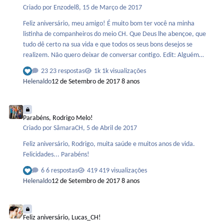
Criado por
Enzodel8
,
15 de Março de 2017
Feliz aniversário, meu amigo! É muito bom ter você na minha
listinha de companheiros do meio CH. Que Deus lhe abençoe, que
tudo dê certo na sua vida e que todos os seus bons desejos se
realizem. Não quero deixar de conversar contigo. Edit: Alguém
poderia mover este tópico para o Fórum Social? Acabei me
23 respostas
1k visualizações
equivocando...
Helenaldo
12 de Setembro de 2017
8 anos
Parabéns, Rodrigo Melo!
Parabéns, Rodrigo Melo!
Criado por
SâmaraCH
,
5 de Abril de 2017
Feliz aniversário, Rodrigo, muita saúde e muitos anos de vida.
Felicidades... Parabéns!
6 respostas
419 visualizações
Helenaldo
12 de Setembro de 2017
8 anos
Feliz aniversário, Lucas_CH!
Feliz aniversário, Lucas_CH!