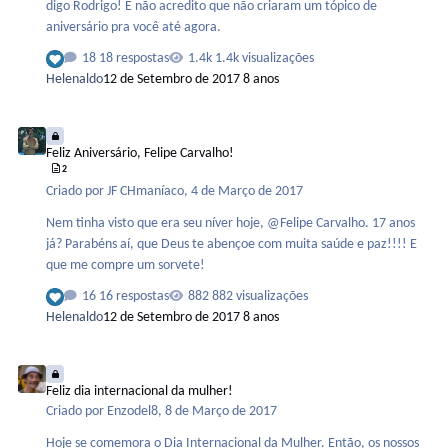
digo Rodrigo! E não acredito que não criaram um tópico de
aniversário pra você até agora.
18 respostas
1.4k visualizações
Helenaldo
12 de Setembro de 2017
8 anos
Feliz Aniversário, Felipe Carvalho!
Feliz Aniversário, Felipe Carvalho!
2
Criado por
JF CHmaníaco
,
4 de Março de 2017
Nem tinha visto que era seu níver hoje, @Felipe Carvalho. 17 anos
já? Parabéns aí, que Deus te abençoe com muita saúde e paz!!!! E
que me compre um sorvete!
16 respostas
882 visualizações
Helenaldo
12 de Setembro de 2017
8 anos
Feliz dia internacional da mulher!
Feliz dia internacional da mulher!
Criado por
Enzodel8
,
8 de Março de 2017
Hoje se comemora o Dia Internacional da Mulher. Então, os nossos