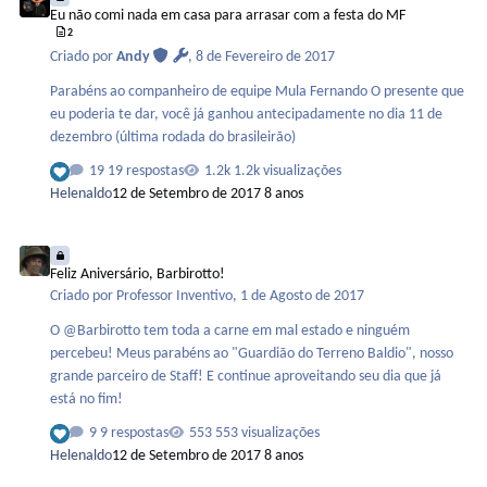
Eu não comi nada em casa para arrasar com a festa do MF
2
Criado por
Andy
,
8 de Fevereiro de 2017
Parabéns ao companheiro de equipe Mula Fernando O presente que
eu poderia te dar, você já ganhou antecipadamente no dia 11 de
dezembro (última rodada do brasileirão)
19 respostas
1.2k visualizações
Helenaldo
12 de Setembro de 2017
8 anos
Feliz Aniversário, Barbirotto!
Feliz Aniversário, Barbirotto!
Criado por
Professor Inventivo
,
1 de Agosto de 2017
O @Barbirotto tem toda a carne em mal estado e ninguém
percebeu! Meus parabéns ao "Guardião do Terreno Baldio", nosso
grande parceiro de Staff! E continue aproveitando seu dia que já
está no fim!
9 respostas
553 visualizações
Helenaldo
12 de Setembro de 2017
8 anos