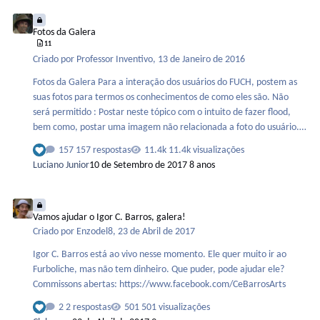
Fotos da Galera
Fotos da Galera
11
Criado por
Professor Inventivo
,
13 de Janeiro de 2016
Fotos da Galera Para a interação dos usuários do FUCH, postem as
suas fotos para termos os conhecimentos de como eles são. Não
será permitido : Postar neste tópico com o intuito de fazer flood,
bem como, postar uma imagem não relacionada a foto do usuário.
Postar uma foto de outro usuário sem esse ter autorizado.
157 respostas
11.4k visualizações
Esculachar uma foto de outro usuário, que não tenha intimidade,
Luciano Junior
10 de Setembro de 2017
8 anos
motivando esse excluir a foto na mesma hora. Cantadas e/ou
pedreiragens quando uma mulher do fórum postar a sua foto,
Vamos ajudar o Igor C. Barros, galera!
resultando em uma outra mulher, que ainda não postou a sua foto,
Vamos ajudar o Igor C. Barros, galera!
ficar intimidada e passar bem longe desse tópico, bem como, a que
Criado por
Enzodel8
,
23 de Abril de 2017
postou ficar intimidada para continuar no fórum. …
Igor C. Barros está ao vivo nesse momento. Ele quer muito ir ao
Furboliche, mas não tem dinheiro. Que puder, pode ajudar ele?
Commissons abertas: https://www.facebook.com/CeBarrosArts
2 respostas
501 visualizações