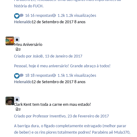
história do FUCH.
16 respostas
1.2k visualizações
Helenaldo
12 de Setembro de 2017
8 anos
Meu Aniversário
Meu Aniversário
2
Criado por
JoãoB
,
13 de Janeiro de 2017
Pessoal, hoje é meu aniversário! Grande abraço à todos!
18 respostas
1.5k visualizações
Helenaldo
12 de Setembro de 2017
8 anos
Clark Kent tem toda a carne em mau estado!
Clark Kent tem toda a carne em mau estado!
2
Criado por
Professor Inventivo
,
23 de Fevereiro de 2017
A barriga dura, o fígado completamente estragado (melhor parar
de beber) e os rins piores totalmente podres! Parabéns aê Mula370,