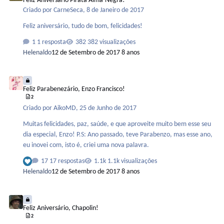
Feliz Aniversário Pirata Alma-Negra!
Criado por
CarneSeca
,
8 de Janeiro de 2017
Feliz aniversário, tudo de bom, felicidades!
1 resposta
382 visualizações
Helenaldo
12 de Setembro de 2017
8 anos
Feliz Parabenezário, Enzo Francisco!
Feliz Parabenezário, Enzo Francisco!
2
Criado por
AikoMD
,
25 de Junho de 2017
Muitas felicidades, paz, saúde, e que aproveite muito bem esse seu
dia especial, Enzo! P.S: Ano passado, teve Parabenzo, mas esse ano,
eu inovei com, isto é, criei uma nova palavra.
17 respostas
1.1k visualizações
Helenaldo
12 de Setembro de 2017
8 anos
Feliz Aniversário, Chapolin!
Feliz Aniversário, Chapolin!
2