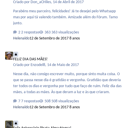
Criado por
Don_aCHiles
,
14 de Abril de 2017
Parabéns meu parceiro, felicidades! Já te desejei pelo Whatsapp
mas por aqui tá valendo também. Amizade além do Fórum. Tamo
junto.
2 respostas
363 visualizações
Helenaldo
12 de Setembro de 2017
8 anos
FELIZ DIA DAS MÃES!
FELIZ DIA DAS MÃES!
Criado por
Enzodel8
,
14 de Maio de 2017
Nesse dia, não consigo escrever muito, porque sinto muita coisa. O
que se passa nesse dia é gratidão e vergonha. Gratidão que deveria
ter todos os dias e vergonha por tudo que faço de ruim. Feliz dia das
mães, a todas as mães. Às que deram a luz e às que criaram.
7 respostas
508 visualizações
Helenaldo
12 de Setembro de 2017
8 anos
Feliz Aniversário Pirata Alma-Negra!