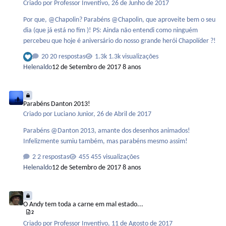
Criado por
Professor Inventivo
,
26 de Junho de 2017
Por que, @Chapolin? Parabéns @Chapolin, que aproveite bem o seu
dia (que já está no fim )! PS: Ainda não entendi como ninguém
percebeu que hoje é aniversário do nosso grande herói Chapolíder ?!
20 respostas
1.3k visualizações
Helenaldo
12 de Setembro de 2017
8 anos
Parabéns Danton 2013!
Parabéns Danton 2013!
Criado por
Luciano Junior
,
26 de Abril de 2017
Parabéns @Danton 2013, amante dos desenhos animados!
Infelizmente sumiu também, mas parabéns mesmo assim!
2 respostas
455 visualizações
Helenaldo
12 de Setembro de 2017
8 anos
O Andy tem toda a carne em mal estado...
O Andy tem toda a carne em mal estado...
2
Criado por
Professor Inventivo
,
11 de Agosto de 2017