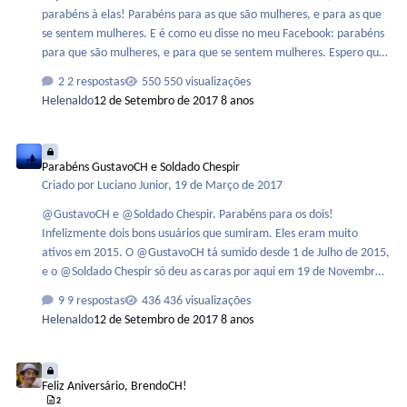
parabéns à elas! Parabéns para as que são mulheres, e para as que
se sentem mulheres. E é como eu disse no meu Facebook: parabéns
para que são mulheres, e para que se sentem mulheres. Espero que
este cenário mude logo, todos somos humanos. Todos temos direitos
2 respostas
550 visualizações
e deveres. O que importa não é fazer uma guerra Feminismo X
Helenaldo
12 de Setembro de 2017
8 anos
Machismo, mas sim uma guerra contra a corrupção, contra os
problemas sociais e nos unirmos. É importante que as mulheres
Parabéns GustavoCH e Soldado Chespir
mostrem que também tem direitos e tem sentimentos, mas
Parabéns GustavoCH e Soldado Chespir
ninguém está acima de ninguém. Todos e todas merecem respeito,
Criado por
Luciano Junior
,
19 de Março de 2017
mas não adianta pedir respeito nas ruas e na int…
@GustavoCH e @Soldado Chespir. Parabéns para os dois!
Infelizmente dois bons usuários que sumiram. Eles eram muito
ativos em 2015. O @GustavoCH tá sumido desde 1 de Julho de 2015,
e o @Soldado Chespir só deu as caras por aqui em 19 de Novembro
de 2016 Mesmo assim parabéns pra vocês dois caso estiverem
9 respostas
436 visualizações
vendo!
Helenaldo
12 de Setembro de 2017
8 anos
Feliz Aniversário, BrendoCH!
Feliz Aniversário, BrendoCH!
2