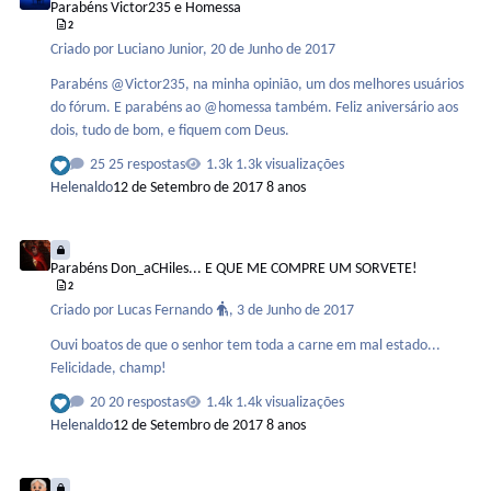
Parabéns Victor235 e Homessa
2
Criado por
Luciano Junior
,
20 de Junho de 2017
Parabéns @Victor235, na minha opinião, um dos melhores usuários
do fórum. E parabéns ao @homessa também. Feliz aniversário aos
dois, tudo de bom, e fiquem com Deus.
25 respostas
1.3k visualizações
Helenaldo
12 de Setembro de 2017
8 anos
Parabéns Don_aCHiles... E QUE ME COMPRE UM SORVETE!
Parabéns Don_aCHiles... E QUE ME COMPRE UM SORVETE!
2
Criado por
Lucas Fernando
,
3 de Junho de 2017
Ouvi boatos de que o senhor tem toda a carne em mal estado...
Felicidade, champ!
20 respostas
1.4k visualizações
Helenaldo
12 de Setembro de 2017
8 anos
Eu não comi nada em casa para arrasar com a festa do MF