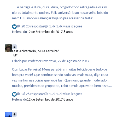
.... A barriga é dura, dura, dura, o fígado todo estragado e os rins
piores totalmente podres. Feliz aniversário ao nosso velho lobo do
mar! E Eu não vou almoçar hoje só pra arrasar na festa!
20 respostas
1.4k visualizações
Helenaldo
12 de Setembro de 2017
8 anos
Feliz Aniversário, Mula Ferreira!
Feliz Aniversário, Mula Ferreira!
2
Criado por
Professor Inventivo
,
22 de Agosto de 2017
Ops, Lucas Ferreira! Meus parabéns, muitas felicidades e tudo de
bom pra você! Que continue sendo cada vez mais mula, digo cada
vez melhor nas coisas que você faz! Que nosso grande moderador,
músico, presidente do grupo top, robô e mula aproveite bem o seu
dia!
26 respostas
1.7k visualizações
Helenaldo
12 de Setembro de 2017
8 anos
Parabéns Victor235 e Homessa