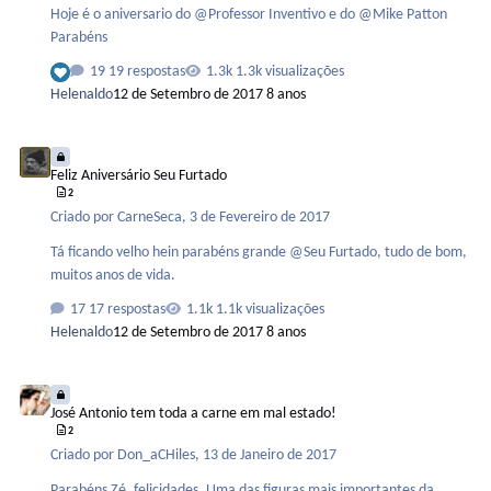
Hoje é o aniversario do @Professor Inventivo e do @Mike Patton
Parabéns
19 respostas
1.3k visualizações
Helenaldo
12 de Setembro de 2017
8 anos
Feliz Aniversário Seu Furtado
Feliz Aniversário Seu Furtado
2
Criado por
CarneSeca
,
3 de Fevereiro de 2017
Tá ficando velho hein parabéns grande @Seu Furtado, tudo de bom,
muitos anos de vida.
17 respostas
1.1k visualizações
Helenaldo
12 de Setembro de 2017
8 anos
José Antonio tem toda a carne em mal estado!
José Antonio tem toda a carne em mal estado!
2
Criado por
Don_aCHiles
,
13 de Janeiro de 2017
Parabéns Zé, felicidades. Uma das figuras mais importantes da