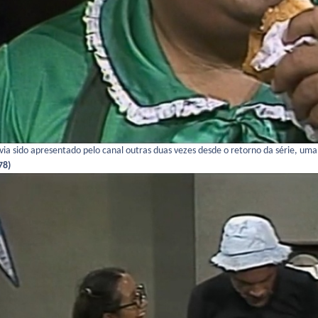
avia sido apresentado pelo canal outras duas vezes desde o retorno da série, u
78)