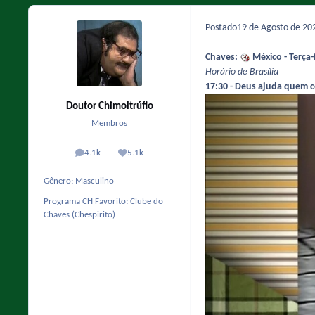
Postado
19 de Agosto de 2
Chaves:
México - Terça-
Horário de Brasília
17:30 - Deus ajuda quem 
Doutor Chimoltrúfio
Membros
4.1k
5.1k
posts
Reputação
Gênero:
Masculino
Programa CH Favorito:
Clube do
Chaves (Chespirito)