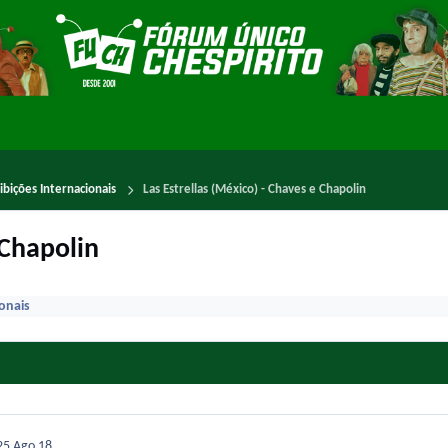
ibições Internacionais
Las Estrellas (México) - Chaves e Chapolin
 Chapolin
ionais
025
Ago 18