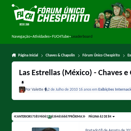
Ir para conteúdo
Navegação
Atividades
FUCHTube
Leaderboard
Página Inicial
Chaves & Chapolin
Fórum Único Chespirito
Ex
Las Estrellas (México) - Chaves e
Por
Valette
2 de Julho de 2010
16 anos
em
Exibições Internac
ANTERIOR
57
58
59
60
61
62
63
64
65
66
67
PRÓXIMA
PÁGINA 62 DE 84
Postado
18 de Agosto de 2