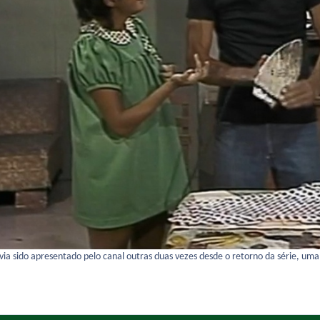
avia sido apresentado pelo canal outras duas vezes desde o retorno da série, u