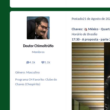
Postado
21 de Agosto de 2
Chaves:
México - Quarta
Horário de Brasília
17:30 - A proposta - parte 
Doutor Chimoltrúfio
Membros
4.1k
5.1k
posts
Reputação
Gênero:
Masculino
Programa CH Favorito:
Clube do
Chaves (Chespirito)