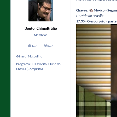
Chaves:
México - Segund
Horário de Brasília
17:30 - O escorpião - parte
Doutor Chimoltrúfio
Membros
4.1k
5.1k
posts
Reputação
Gênero:
Masculino
Programa CH Favorito:
Clube do
Chaves (Chespirito)