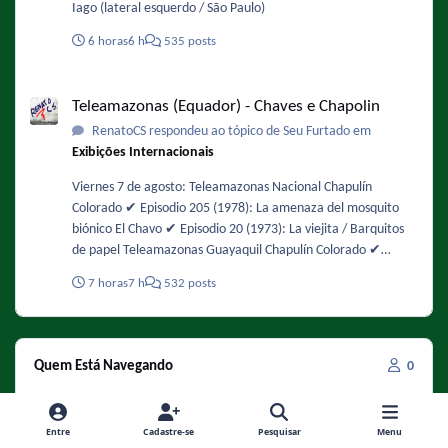
Iago (lateral esquerdo / São Paulo)
frutas-vermelhas/
6 horas
6 h
535 posts
Teleamazonas (Equador) - Chaves e Chapolin
Teleamazonas (Equador) - Chaves e Chapolin
RenatoCS respondeu ao tópico de Seu Furtado em
Exibições Internacionais
Viernes 7 de agosto: Teleamazonas Nacional Chapulín
Colorado ✔️ Episodio 205 (1978): La amenaza del mosquito
biónico El Chavo ✔️ Episodio 20 (1973): La viejita / Barquitos
de papel Teleamazonas Guayaquil Chapulín Colorado ✔️
Episodio 50 (1974): Ratas vemos, intenciones no sabemos El
7 horas
7 h
532 posts
Chavo ✔️ Episodio 106 (1976): Barriendo el patio
Quem Está Navegando
0
Nenhum usuário registrado visualizando esta página.
Entre
Cadastre-se
Pesquisar
Menu