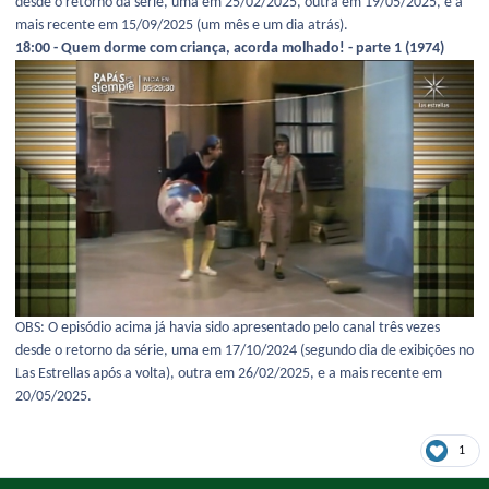
desde o retorno da série, uma em 25/02/2025, outra em 19/05/2025, e a
mais recente em 15/09/2025 (um mês e um dia atrás).
18:00 - Quem dorme com criança, acorda molhado! - parte 1 (1974)
OBS: O episódio acima já havia sido apresentado pelo canal três vezes
desde o retorno da série, uma em 17/10/2024 (segundo dia de exibições no
Las Estrellas após a volta), outra em 26/02/2025, e a mais recente em
20/05/2025.
1