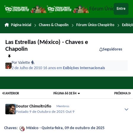
Ir para conteúdo
Fórum Único Chespi
Entre
Página Inicial
Chaves & Chapolin
Fórum Único Chespirito
Exibiç
Las Estrellas (México) - Chaves e
Chapolin
Seguidores
Por
Valette
2 de Julho de 2010
16 anos
em
Exibições Internacionais
ANTERIOR
PÁGINA 66 DE 84
PRÓXIMA
Doutor Chimoltrúfio
Membros
Postado
9 de Outubro de 2025
Out 9
Chaves:
México - Quinta-feira, 09 de outubro de 2025