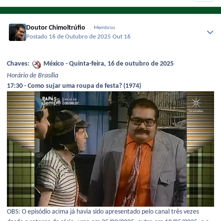
Doutor Chimoltrúfio
Membros
Postado
16 de Outubro de 2025
Out 16
Chaves:
México - Quinta-feira, 16 de outubro de 2025
Horário de Brasília
17:30 - Como sujar uma roupa de festa? (1974)
OBS: O episódio acima já havia sido apresentado pelo canal três vezes