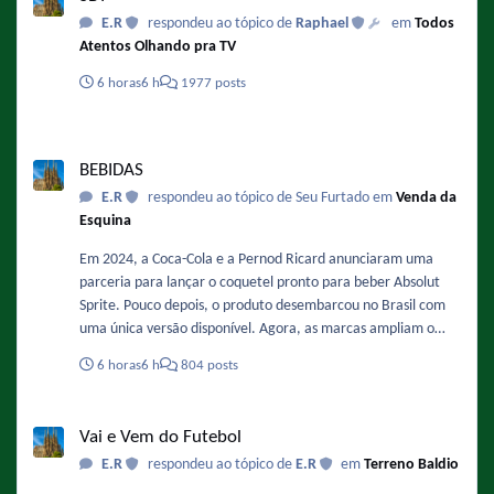
E.R
respondeu ao tópico de
Raphael
em
Todos
Atentos Olhando pra TV
6 horas
6 h
1977 posts
BEBIDAS
BEBIDAS
E.R
respondeu ao tópico de Seu Furtado em
Venda da
Esquina
Em 2024, a Coca-Cola e a Pernod Ricard anunciaram uma
parceria para lançar o coquetel pronto para beber Absolut
Sprite. Pouco depois, o produto desembarcou no Brasil com
uma única versão disponível. Agora, as marcas ampliam o
portfólio nacional com um novo sabor que chega em breve às
6 horas
6 h
804 posts
gôndolas. A novidade é o Absolut Sprite Frutas Vermelhas,
coquetel pronto para beber que combina Vodka Absolut, o
Vai e Vem do Futebol
refrigerante de limão Sprite e o sabor de frutas vermelhas,
Vai e Vem do Futebol
descrito pelas marcas como uma mistura equilibrada entre
E.R
respondeu ao tópico de
E.R
em
Terreno Baldio
notas doces e ácidas. A bebida possui 5 % de teor alcoólico.
Fonte : https://gkpb.com.br/196347/absolut-vodka-sprite-