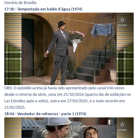
Horário de Brasília
17:30 - Tempestade em balde d'água (1974)
OBS: O episódio acima já havia sido apresentado pelo canal três vezes
desde o retorno da série, uma em 21/10/2024 (quarto dia de exibições no
Las Estrellas após a volta), outra em 27/02/2025, e a mais recente em
21/05/2025.
18:04 - Vendedor de refrescos - parte 1 (1974)