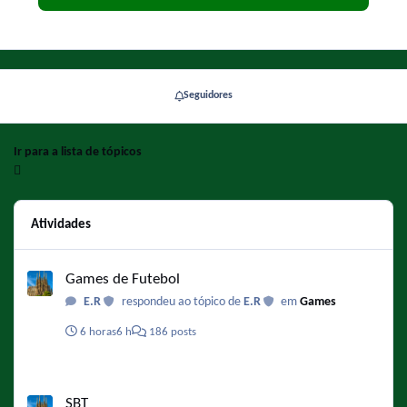
Seguidores
Ir para a lista de tópicos
Atividades
Games de Futebol
Games de Futebol
E.R
respondeu ao tópico de
E.R
em
Games
6 horas
6 h
186 posts
SBT
SBT