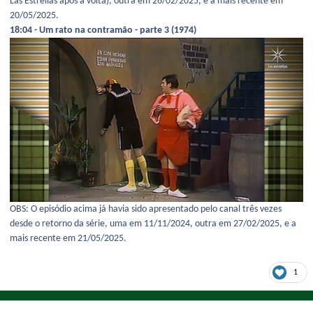
Las Estrellas após a volta), outra em 26/02/2025, e a mais recente em
20/05/2025.
18:04 - Um rato na contramão - parte 3 (1974)
OBS: O episódio acima já havia sido apresentado pelo canal três vezes
desde o retorno da série, uma em 11/11/2024, outra em 27/02/2025, e a
mais recente em 21/05/2025.
1