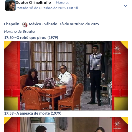
Doutor Chimoltrúfio
Membros
Postado
18 de Outubro de 2025
Out 18
Chapolin:
México - Sábado, 18 de outubro de 2025
Horário de Brasília
17:30 - O robô que pirou (1979)
17:59 - A ameaça de morte (1979)