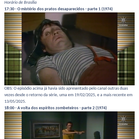
Horário de Brasília
17:30 - O mistério dos pratos desaparecidos - parte 1 (1974)
OBS: O episódio acima já havia sido apresentado pelo canal outras duas
vezes desde o retorno da série, uma em 19/02/2025, e a mais recente em
13/05/2025.
18:00 - A volta dos espíritos zombeteiros - parte 2 (1974)