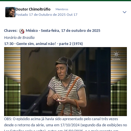
Doutor Chimoltrúfio
Membros
Postado
17 de Outubro de 2025
Out 17
Chaves:
México - Sexta-feira, 17 de outubro de 2025
Horário de Brasília
17:30 - Gente sim, animal não! - parte 2 (1974)
OBS: O episódio acima já havia sido apresentado pelo canal três vezes
desde o retorno da série, uma em 17/10/2024 (segundo dia de exibições no