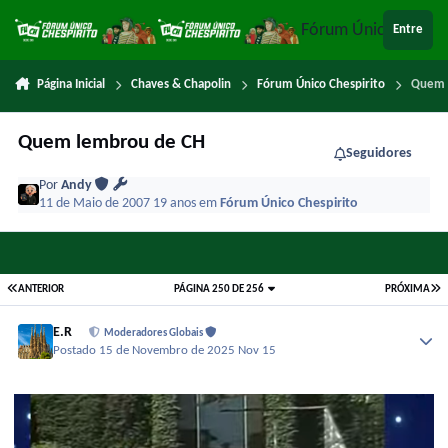
Ir para conteúdo
Fórum Único Chespi
Entre
Página Inicial
Chaves & Chapolin
Fórum Único Chespirito
Quem 
Quem lembrou de CH
Seguidores
Por
Andy
11 de Maio de 2007
19 anos
em
Fórum Único Chespirito
ANTERIOR
PÁGINA 250 DE 256
PRÓXIMA
E.R
Moderadores Globais
Postado
15 de Novembro de 2025
Nov 15