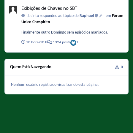
Exibições de Chaves no SBT
Exibições de Chaves no SBT
Jacinto respondeu ao tópico de
Raphael
em
Fórum
Único Chespirito
Finalmente outro Domingo sem episódios manjados.
10 horas
10 h
1324 posts
1
Quem Está Navegando
0
Nenhum usuário registrado visualizando esta página.