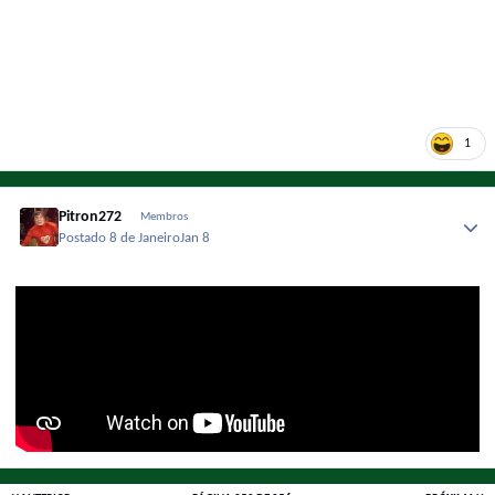
1
Pitron272
Membros
Postado
8 de Janeiro
Jan 8