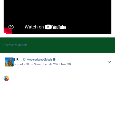
2 semanas depois...
E.R
Moderadores Globais
Postado
30 de Novembro de 2025
Nov 30