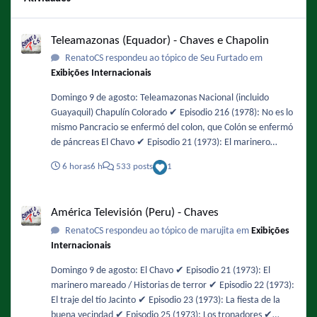
Teleamazonas (Equador) - Chaves e Chapolin
Teleamazonas (Equador) - Chaves e Chapolin
RenatoCS respondeu ao tópico de Seu Furtado em
Exibições Internacionais
Domingo 9 de agosto: Teleamazonas Nacional (incluido
Guayaquil) Chapulín Colorado ✔️ Episodio 216 (1978): No es lo
mismo Pancracio se enfermó del colon, que Colón se enfermó
de páncreas El Chavo ✔️ Episodio 21 (1973): El marinero
mareado / Historias de terror ✔️ Episodio 44 (1974): Un ratero
6 horas
6 h
533 posts
1
en la vecindad Mañana será feriado y habrá fútbol en la
tarde. No tengo la programación actualizada pero es
América Televisión (Peru) - Chaves
probable que den un episodio del Chavo después del fútbol
América Televisión (Peru) - Chaves
RenatoCS respondeu ao tópico de marujita em
Exibições
Internacionais
Domingo 9 de agosto: El Chavo ✔️ Episodio 21 (1973): El
marinero mareado / Historias de terror ✔️ Episodio 22 (1973):
El traje del tío Jacinto ✔️ Episodio 23 (1973): La fiesta de la
buena vecindad ✔️ Episodio 25 (1973): Los tronadores ✔️