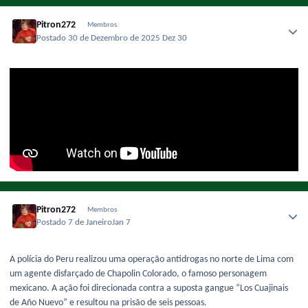
Pitron272
Membros
Postado
30 de Dezembro de 2025
Dez 30
Pitron272
Membros
Postado
7 de Janeiro
Jan 7
A polícia do Peru realizou uma operação antidrogas no norte de Lima com
um agente disfarçado de Chapolin Colorado, o famoso personagem
mexicano. A ação foi direcionada contra a suposta gangue “Los Cuajinais
de Año Nuevo” e resultou na prisão de seis pessoas.