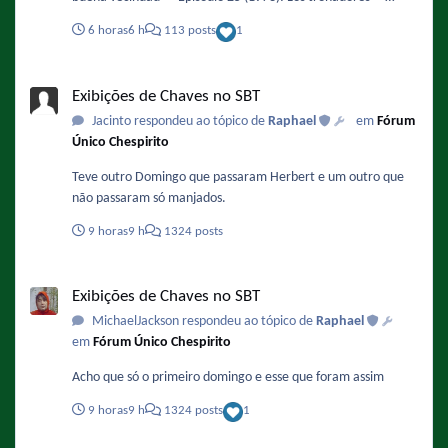
Episodio 26 (1973): Los insectos ✔️ Episodio 27 (1973): Amigo
6 horas
6 h
113 posts
1
asalta a amigo / La orquesta Parece que El Chapulín Colorado
ha vuelto a ser un mito en América TV 🙁 Por otro lado, todos
Exibições de Chaves no SBT
los episodios salieron cortados, especialmente el de las
Exibições de Chaves no SBT
Historias de terror que comenzó prácticamente a la mitad. Y
Jacinto respondeu ao tópico de
Raphael
em
Fórum
la programación de hoy es prácticamente un resumen de lo
Único Chespirito
que tendrá Teleamazonas toda la semana 😁
Teve outro Domingo que passaram Herbert e um outro que
não passaram só manjados.
9 horas
9 h
1324 posts
Exibições de Chaves no SBT
Exibições de Chaves no SBT
MichaelJackson respondeu ao tópico de
Raphael
em
Fórum Único Chespirito
Acho que só o primeiro domingo e esse que foram assim
9 horas
9 h
1324 posts
1