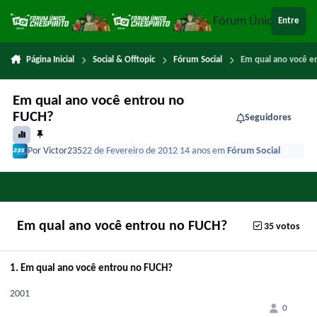
Ir para conteúdo
Fórum Único Chespi
Entre
Página Inicial
Social & Offtopic
Fórum Social
Em qual ano você e
Em qual ano você entrou no
FUCH?
Seguidores
Por
Victor235
22 de Fevereiro de 2012
14 anos
em
Fórum Social
Em qual ano você entrou no FUCH?
35 votos
1. Em qual ano você entrou no FUCH?
2001
0