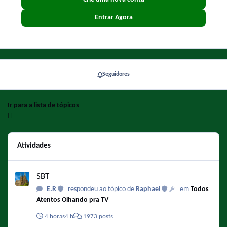
Entrar Agora
Seguidores
Ir para a lista de tópicos
Atividades
SBT
SBT
E.R
respondeu ao tópico de
Raphael
em
Todos
Atentos Olhando pra TV
4 horas
4 h
1973 posts