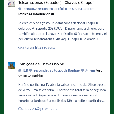
Teleamazonas (Equador) - Chaves e Chapolin
RenatoCS respondeu ao tópico de Seu Furtado em
Exibições Internacionais
Miércoles 5 de agosto: Teleamazonas Nacional Chapulín
Colorado ✔️ Episodio 203 (1978): Dinero llama a dinero, pero
también al ratero El Chavo ✔️ Episodio 18 (1973): El bolero y el
peluquero Teleamazonas Guayaquil Chapulín Colorado ✔️
Episodio 48 (1974): Interrumpiendo la filmación / No es lo
5 horas
5 h
530 posts
mismo chapulines con agua, que aguas con los chapulines! El
Chavo ✔️ Episodio 104 (1975): Los insectos
Exibições de Chaves no SBT
Exibições de Chaves no SBT
E.R
respondeu ao tópico de
Raphael
em
Fórum
Único Chespirito
Horário político na TV aberta vai começar no dia 28 de agosto
de 2026, uma sexta-feira. O horário eleitoral será de segunda-
feira à sábado (apenas aos domingos que não vai ter) No
horário da tarde será a partir das 13h e à noite a partir das
20h30. "Chaves" e "Clube do Chaves" serão afetados e
6 horas
6 h
1301 posts
deverão ter a duração reduzida nesse período. Que isso não