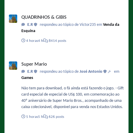
QUADRINHOS & GIBIS
QUADRINHOS & GIBIS
E.R
respondeu ao tópico de Victor235 em
Venda da
Esquina
4 horas
4 h
8414 posts
Super Mario
Super Mario
E.R
respondeu ao tópico de
José Antonio
em
Games
Não tem para download, o fã ainda está fazendo o jogo. - Gift
card especial de especial de US$ 100, em comemoração ao
40º aniversário de Super Mario Bros., acompanhado de uma
caixa colecionável, disponível para venda nos Estados Unidos.
5 horas
5 h
626 posts
Teleamazonas (Equador) - Chaves e Chapolin