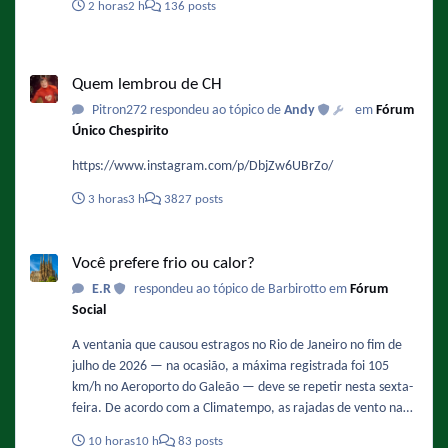
2 horas
2 h
136 posts
Quem lembrou de CH
Quem lembrou de CH
Pitron272 respondeu ao tópico de
Andy
em
Fórum
Único Chespirito
https://www.instagram.com/p/DbjZw6UBrZo/
3 horas
3 h
3827 posts
Você prefere frio ou calor?
Você prefere frio ou calor?
E.R
respondeu ao tópico de Barbirotto em
Fórum
Social
A ventania que causou estragos no Rio de Janeiro no fim de
julho de 2026 — na ocasião, a máxima registrada foi 105
km/h no Aeroporto do Galeão — deve se repetir nesta sexta-
feira. De acordo com a Climatempo, as rajadas de vento na
Região Metropolita podem ficar entre 71 km/h e 90 km/h,
10 horas
10 h
83 posts