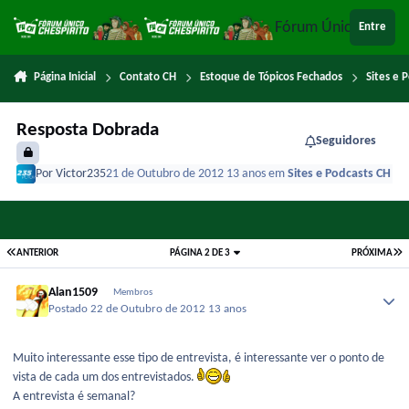
Ir para conteúdo
Fórum Único Chespi
Entre
Página Inicial
Contato CH
Estoque de Tópicos Fechados
Sites e 
Resposta Dobrada
Seguidores
Por
Victor235
21 de Outubro de 2012
13 anos
em
Sites e Podcasts CH
ANTERIOR
PÁGINA 2 DE 3
PRÓXIMA
Alan1509
Membros
Postado
22 de Outubro de 2012
13 anos
Muito interessante esse tipo de entrevista, é interessante ver o ponto de
vista de cada um dos entrevistados.
A entrevista é semanal?