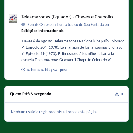
com possibilidade de queda de árvores. Os ventos devem
ganhar força ao longo do dia, com maior intensidade entre
Teleamazonas (Equador) - Chaves e Chapolin
12h e 18h. Fonte :
Teleamazonas (Equador) - Chaves e Chapolin
https://oglobo.globo.com/rio/noticia/2026/08/06/rajadas-de-
RenatoCS respondeu ao tópico de Seu Furtado em
vento-mais-intensas-sao-esperadas-entre-12h-e-18h-desta-
Exibições Internacionais
sexta-feira-diz-climatempo.ghtml - De novo !
Jueves 6 de agosto: Teleamazonas Nacional Chapulín Colorado
✔️ Episodio 204 (1978): La mansión de los fantasmas El Chavo
✔️ Episodio 19 (1973): El limosnero / Los niños faltan a la
escuela Teleamazonas Guayaquil Chapulín Colorado ✔️
Episodio 49 (1974): Buscando alojamiento / La chicharra
10 horas
10 h
531 posts
paralizadora El Chavo ✔️ Episodio 105 (1975): La fuente de los
deseos
Quem Está Navegando
0
Nenhum usuário registrado visualizando esta página.