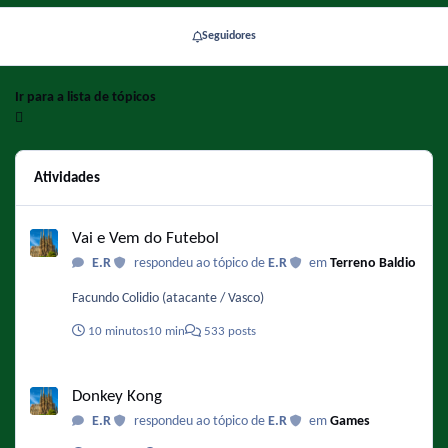
Seguidores
Ir para a lista de tópicos
Atividades
Vai e Vem do Futebol
Vai e Vem do Futebol
E.R
respondeu ao tópico de
E.R
em
Terreno Baldio
Facundo Colidio (atacante / Vasco)
10 minutos
10 min
533 posts
Donkey Kong
Donkey Kong
E.R
respondeu ao tópico de
E.R
em
Games