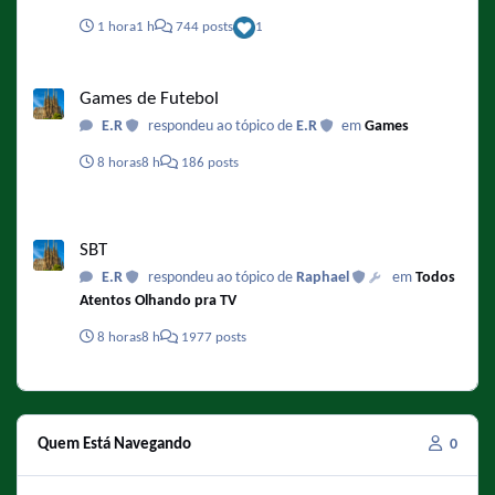
1 hora
1 h
744 posts
1
Games de Futebol
Games de Futebol
E.R
respondeu ao tópico de
E.R
em
Games
8 horas
8 h
186 posts
SBT
SBT
E.R
respondeu ao tópico de
Raphael
em
Todos
Atentos Olhando pra TV
8 horas
8 h
1977 posts
Quem Está Navegando
0