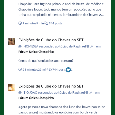
Chapolin: Para fugir da prisão, o anel da bruxa, de médico e
Chapolin e louco, todo mundo tem um pouco(eu acho que
tinha outro episódio não estou lembrando) e de Chaves: A
orquestra e outros esqueci
9 minutos
9 min
744 posts
Exibições de Clube do Chaves no SBT
Exibições de Clube do Chaves no SBT
HOMESSA respondeu ao tópico de
Raphael
em
Fórum Único Chespirito
Cenas de quais episódios apareceram?
23 minutos
23 min
744 posts
1
Exibições de Clube do Chaves no SBT
Exibições de Clube do Chaves no SBT
TIO JOÃO respondeu ao tópico de
Raphael
em
Fórum Único Chespirito
Agora passou a nova chamada do Clube do Chaves(não sei se
passou antes) mostrando os episódios com borda verde