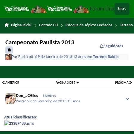
Ir para conteúdo
Fórum Único Chespi
Entre
Página Inicial
Contato CH
Estoque de Tópicos Fechados
Terreno 
Campeonato Paulista 2013
Seguidores
Por
Barbirotto
19 de Janeiro de 2013
13 anos
em
Terreno Baldio
ANTERIOR
PÁGINA 3 DE 9
PRÓXIMA
Don_aCHiles
Membros
Postado
9 de Fevereiro de 2013
13 anos
Atual classificação: