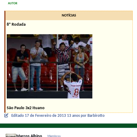
AUTOR
NOTÍCIAS
8ª Rodada
São Paulo 3x2 Ituano
Editado
17 de Fevereiro de 2013
13 anos
por Barbirotto
Marcos Albino
Membros