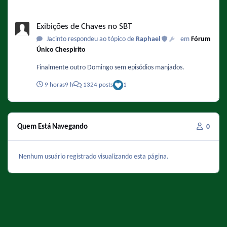
Exibições de Chaves no SBT
Exibições de Chaves no SBT
Jacinto respondeu ao tópico de
Raphael
em
Fórum
Único Chespirito
Finalmente outro Domingo sem episódios manjados.
9 horas
9 h
1324 posts
1
Quem Está Navegando
0
Nenhum usuário registrado visualizando esta página.