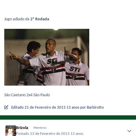
Jogo adiado da
2ª Rodada
São Caetano 2x4 São Paulo
Editado
21 de Fevereiro de 2013
13 anos
por Barbirotto
Brizola
Membros
Postado
23 de Fevereiro de 2013
13 anos