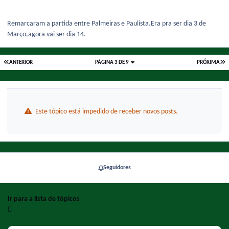
Remarcaram a partida entre Palmeiras e Paulista.Era pra ser dia 3 de
Março,agora vai ser dia 14.
ANTERIOR
PÁGINA 3 DE 9
PRÓXIMA
Este tópico está impedido de receber novos posts.
Seguidores
Ir para a lista de tópicos