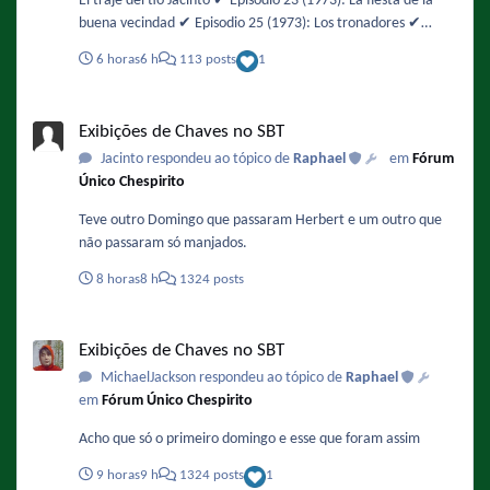
El traje del tío Jacinto ✔️ Episodio 23 (1973): La fiesta de la
buena vecindad ✔️ Episodio 25 (1973): Los tronadores ✔️
Episodio 26 (1973): Los insectos ✔️ Episodio 27 (1973): Amigo
6 horas
6 h
113 posts
1
asalta a amigo / La orquesta Parece que El Chapulín Colorado
ha vuelto a ser un mito en América TV 🙁 Por otro lado, todos
Exibições de Chaves no SBT
los episodios salieron cortados, especialmente el de las
Exibições de Chaves no SBT
Historias de terror que comenzó prácticamente a la mitad. Y
Jacinto respondeu ao tópico de
Raphael
em
Fórum
la programación de hoy es prácticamente un resumen de lo
Único Chespirito
que tendrá Teleamazonas toda la semana 😁
Teve outro Domingo que passaram Herbert e um outro que
não passaram só manjados.
8 horas
8 h
1324 posts
Exibições de Chaves no SBT
Exibições de Chaves no SBT
MichaelJackson respondeu ao tópico de
Raphael
em
Fórum Único Chespirito
Acho que só o primeiro domingo e esse que foram assim
9 horas
9 h
1324 posts
1