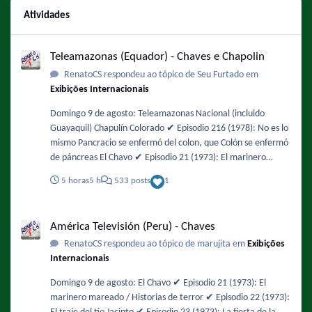
Atividades
Teleamazonas (Equador) - Chaves e Chapolin
Teleamazonas (Equador) - Chaves e Chapolin
RenatoCS respondeu ao tópico de Seu Furtado em
Exibições Internacionais
Domingo 9 de agosto: Teleamazonas Nacional (incluido
Guayaquil) Chapulín Colorado ✔️ Episodio 216 (1978): No es lo
mismo Pancracio se enfermó del colon, que Colón se enfermó
de páncreas El Chavo ✔️ Episodio 21 (1973): El marinero
mareado / Historias de terror ✔️ Episodio 44 (1974): Un ratero
5 horas
5 h
533 posts
1
en la vecindad Mañana será feriado y habrá fútbol en la
tarde. No tengo la programación actualizada pero es
América Televisión (Peru) - Chaves
probable que den un episodio del Chavo después del fútbol
América Televisión (Peru) - Chaves
RenatoCS respondeu ao tópico de marujita em
Exibições
Internacionais
Domingo 9 de agosto: El Chavo ✔️ Episodio 21 (1973): El
marinero mareado / Historias de terror ✔️ Episodio 22 (1973):