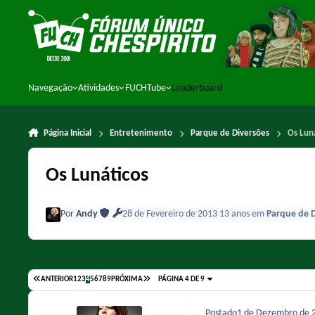
Ir para conteúdo
Navegação
Atividades
FUCHTube
Leaderboard
Página Inicial
Entretenimento
Parque de Diversões
Os Lun
Os Lunáticos
Por
Andy
28 de Fevereiro de 2013
13 anos
em
Parque de 
ANTERIOR
1
2
3
4
5
6
7
8
9
PRÓXIMA
PÁGINA 4 DE 9
Postado
1 de Dezembro de 