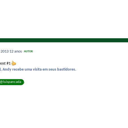
e 2013
12 anos
AUTOR
post #1
, Andy recebe uma visita em seus bastidores.
.
@luispancada