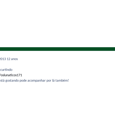
2013
12 anos
 curtindo
oslunaticos171
está gostando pode acompanhar por lá também!