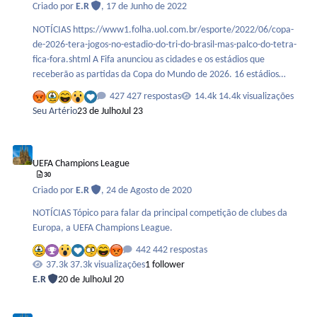
Criado por
E.R
,
17 de Junho de 2022
NOTÍCIAS https://www1.folha.uol.com.br/esporte/2022/06/copa-
de-2026-tera-jogos-no-estadio-do-tri-do-brasil-mas-palco-do-tetra-
fica-fora.shtml A Fifa anunciou as cidades e os estádios que
receberão as partidas da Copa do Mundo de 2026. 16 estádios
foram escolhidos para o torneio, cuja organização será dividida
427 respostas
14.4k visualizações
entre Estados Unidos, México e Canadá. A decisão foi divulgada em
Seu Artério
23 de Julho
Jul 23
evento realizado pela entidade que comanda o futebol mundial, em
Nova York. O México terá três arenas na competição. Além do
UEFA Champions League
Azteca, que fica na Cidade do México, estarão no torneio o estádio
UEFA Champions League
Akron, em Zapopan, nas cercanias de Guadalaj…
30
Criado por
E.R
,
24 de Agosto de 2020
NOTÍCIAS Tópico para falar da principal competição de clubes da
Europa, a UEFA Champions League.
442 respostas
37.3k visualizações
1 follower
E.R
20 de Julho
Jul 20
Amistosos de seleções e de clubes de futebol masculino