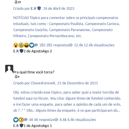
19
Criado por
E.R
,
16 de Abril de 2023
NOTÍCIAS Tópico para comentar sobre os principais campeonatos
estaduais, tais como : Campeonato Paulista, Campeonato Carioca,
Campeonato Gaúcho, Campeonato Paranaense, Campeonato
Mineiro, Campeonato Pernambucano, etc.
282 respostas
12.6k visualizações
E.R
2 de Agosto
Ago 2
Pra qual time você torce?
Pra qual time você torce?
4
Criado por
ChavesForeveR
,
21 de Dezembro de 2011
Olá, estou criando esse tópico, para saber qual a maior torcida de
futebol aqui no fórum. Vou citar alguns times de futebol conhecido,
e irei fazer uma enquete, para saber a opinião de cada um de vcês,
ok ? ;** Obs.: Alguns times da enquete, é os que participaram do
Brasileiro Séries A e B desse ano.
46 respostas
6.6k visualizações
E.R
1 de Agosto
Ago 1