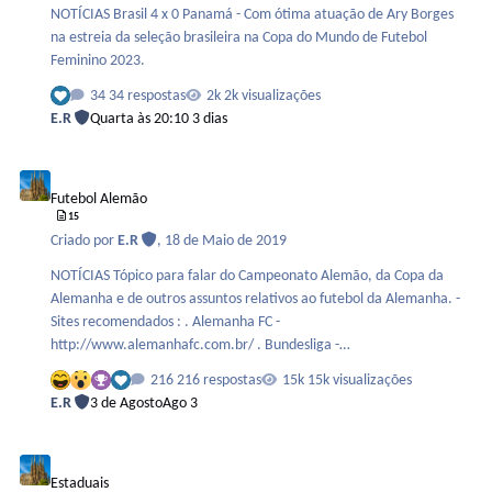
NOTÍCIAS Brasil 4 x 0 Panamá - Com ótima atuação de Ary Borges
na estreia da seleção brasileira na Copa do Mundo de Futebol
Feminino 2023.
34 respostas
2k visualizações
E.R
Quarta às 20:10
3 dias
Futebol Alemão
Futebol Alemão
15
Criado por
E.R
,
18 de Maio de 2019
NOTÍCIAS Tópico para falar do Campeonato Alemão, da Copa da
Alemanha e de outros assuntos relativos ao futebol da Alemanha. -
Sites recomendados : . Alemanha FC -
http://www.alemanhafc.com.br/ . Bundesliga -
http://www.bundesliga.com.br/
216 respostas
15k visualizações
E.R
3 de Agosto
Ago 3
Estaduais
Estaduais