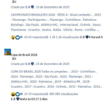
3
Criado por
E.R
,
13 de Dezembro de 2025
CAMPEONATO BRASILEIRO 2026 - SÉRIE A - Atual campeão : . 2025
- Flamengo - Participantes : . Flamengo . Corinthians . Palmeiras .
Botafogo . São Paulo . Atlético-MG . Internacional . Grêmio . Vasco .
Fluminense . Cruzeiro . Santos . Bahia . Vitória . Remo . Coritiba .
Athletico-PR . Chapecoense . Mirassol . Red Bull Bragantino -
43 respostas
1.2k visualizações
E.R
6 horas
6 h
Emissoras de TV e serviços de streaming que vão transmitir o
torneio : Globo, Record, SporTV e Premiere.
Copa do Brasil 2026
Copa do Brasil 2026
2
Criado por
E.R
,
23 de Dezembro de 2025
COPA DO BRASIL 2026 Todos os campeões : . 2025 - Corinthians .
2024 - Flamengo . 2023 - São Paulo . 2022 - Flamengo . 2021 -
Atlético-MG . 2020 - Palmeiras . 2019 - Athletico-PR . 2018 -
Cruzeiro . 2017 - Cruzeiro . 2016 - Grêmio . 2015 - Palmeiras . 2014 -
Atlético-MG . 2013 - Flamengo . 2012 - Palmeiras . 2011 - Vasco .
19 respostas
685 visualizações
2010 - Santos . 2009 - Corinthians . 2008 - Sport . 2007 - Fluminense .
E.R
Sexta às 03:17
2 dias
2006 - Flamengo . 2005 - Paulista . 2004 - Santo André . 2003 -
Cruzeiro . 2002 - Corinthians . 2001 - Grêmio . 2000 - Cruzeiro . 1999