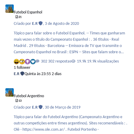
Futebol Espanhol
- Juventude . 1998 - Palmeiras . 1997 - Grêmio . 1996 - Cruzeiro .
Futebol Espanhol
1995 - Corinthians . 1994 - Grêmio . 1993 - Cruzeiro . 1992 -
21
Internacional . 1…
Criado por
E.R
,
3 de Agosto de 2020
Tópico para falar sobre o Futebol Espanhol. -- Times que ganharam
mais vezes o título do Campeonato Espanhol : . 36 titulos - Real
Madrid . 29 titulos - Barcelona -- Emissora de TV que transmite o
Campeonato Espanhol no Brasil : ESPN -- Sites que falam sobre o
futebol espanhol : . MARCA - https://www.marca.com/ . AS -
302 respostas
19.9k visualizações
https://as.com/diarioas/america.html
1 follower
E.R
Quinta às 23:55
2 dias
Futebol Argentino
Futebol Argentino
13
Criado por
E.R
,
30 de Março de 2019
Tópico para falar do Futebol Argentino (Campeonato Argentino e
outras competições entre times argentinos). Sites recomendáveis : .
Olé - https://www.ole.com.ar/ . Futebol Portenho -