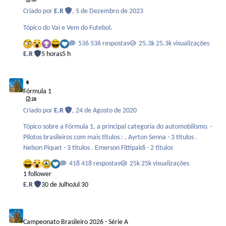
36
Criado por
E.R
,
5 de Dezembro de 2023
Tópico do Vai e Vem do Futebol.
536 respostas
25.3k visualizações
E.R
5 horas
5 h
Fórmula 1
Fórmula 1
28
Criado por
E.R
,
24 de Agosto de 2020
Tópico sobre a Fórmula 1, a principal categoria do automobilismo. -
Pilotos brasileiros com mais títulos : . Ayrton Senna - 3 títulos .
Nelson Piquet - 3 títulos . Emerson Fittipaldi - 2 títulos
418 respostas
25k visualizações
1 follower
E.R
30 de Julho
Jul 30
Campeonato Brasileiro 2026 - Série A
Campeonato Brasileiro 2026 - Série A