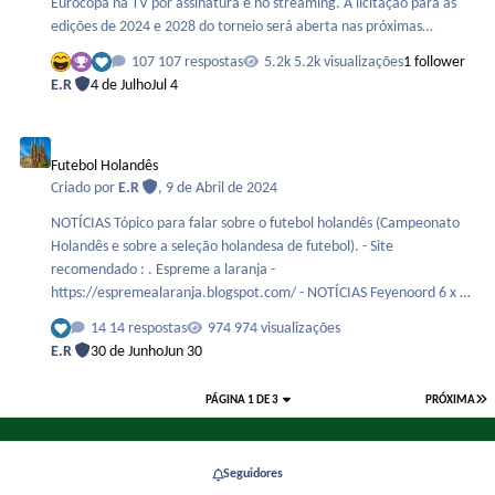
Eurocopa na TV por assinatura e no streaming. A licitação para as
edições de 2024 e 2028 do torneio será aberta nas próximas
semanas. A Eurocopa é a grande meta da Disney pelo poder que ela
107 respostas
5.2k visualizações
1 follower
tem de aumentar o número de assinantes no Star+. A ESPN tem
E.R
4 de Julho
Jul 4
investido duro para tentar passar o SporTV, seu principal
concorrente na TV por assinatura. A próxima Eurocopa vai
Futebol Holandês
acontecer na Alemanh…
Futebol Holandês
Criado por
E.R
,
9 de Abril de 2024
NOTÍCIAS Tópico para falar sobre o futebol holandês (Campeonato
Holandês e sobre a seleção holandesa de futebol). - Site
recomendado : . Espreme a laranja -
https://espremealaranja.blogspot.com/ - NOTÍCIAS Feyenoord 6 x 0
Ajax - Com 2 gols do atacante brasileiro Igor Paixão.
14 respostas
974 visualizações
E.R
30 de Junho
Jun 30
PÁGINA 1 DE 3
PRÓXIMA
Seguidores