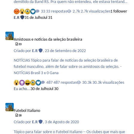
demitido da Band RS. Pra quem não entendeu, ele estava tentando
imitar o Kidiaba em comemoração aos 13 anos da vitória histórica
33 respostas
2.7k visualizações
1 follower
do Mazembe contra o Internacional pelo Mundial de Clubes
E.R
31 de Julho
Jul 31
realizado em 2010.
Amistosos e notícias da seleção brasileira
Amistosos e notícias da seleção brasileira
33
Criado por
E.R
,
23 de Setembro de 2022
NOTÍCIAS Tópico para falar de notícias da seleção brasileira de
futebol masculino, além de falar sobre os amistosos da seleção. -
NOTÍCIAS Brasil 3 x 0 Gana
487 respostas
30.3k visualizações
Eu acho...
30 de Julho
Jul 30
Futebol Italiano
Futebol Italiano
18
Criado por
E.R
,
3 de Agosto de 2020
Tópico para falar sobre o Futebol Italiano -- Os clubes que mais que