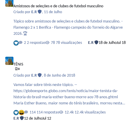
Amistosos de seleções e de clubes de futebol masculino
Criado por
E.R
,
11 de Julho
Tópico sobre amistosos de seleções e clubes de futebol masculino. -
Flamengo 2 x 1 Benfica - Flamengo campeão do Torneio do Algarve
2026.🏆
2 respostas
78 visualizações
E.R
18 de Julho
Jul 18
TÊNIS
TÊNIS
8
Criado por
E.R
,
8 de Junho de 2018
Vamos falar sobre tênis neste tópico. --
https://globoesporte.globo.com/tenis/noticia/maior-tenista-da-
historia-do-brasil-maria-esther-bueno-morre-aos-78-anos.ghtml
Maria Esther Bueno, maior nome do tênis brasileiro, morreu nesta
sexta-feira, 8 de junho, aos 78 anos, vítima de um câncer. Maria
114 respostas
12.4k visualizações
Esther Bueno, durante sua carreira, alcançou o posto de número 1
E.R
12 de Julho
Jul 12
do mundo em quatro temporadas (1959, 1960, 1964 e 1966). Ela
conquistou o seu 1º título de Grand Slam em Wimbledon, em 1959,
Estádios do Brasil e do Mundo