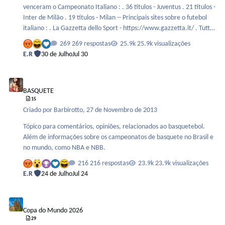
venceram o Campeonato Italiano : . 36 títulos - Juventus . 21 títulos -
Inter de Milão . 19 títulos - Milan -- Principais sites sobre o futebol
italiano : . La Gazzetta dello Sport - https://www.gazzetta.it/ . Tutto
Sport - http://www.tuttosport.com/
269 respostas
25.9k visualizações
E.R
30 de Julho
Jul 30
BASQUETE
BASQUETE
15
Criado por
Barbirotto
,
27 de Novembro de 2013
Tópico para comentários, opiniões, relacionados ao basquetebol.
Além de informações sobre os campeonatos de basquete no Brasil e
no mundo, como NBA e NBB.
216 respostas
23.9k visualizações
E.R
24 de Julho
Jul 24
Copa do Mundo 2026
Copa do Mundo 2026
29