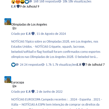
168 respostas
18k visualizações
https://www.record.pt/ . A Bola - http://www.abola.pt/ . O Jogo -
E.R
9 de Julho
Jul 9
https://www.ojogo.pt/
Olimpíadas de Los Angeles
Olimpíadas de Los Angeles
2
Criado por
E.R
,
11 de Agosto de 2024
NOTÍCIAS Tópico sobre as Olimpíadas 2028, em Los Angeles, nos
Estados Unidos. - NOTÍCIAS Críquete, squash, lacrosse,
beisebol/softball e flag football foram confirmados como esportes
olimpícos nas Olimpíadas de Los Angeles 2028. O beisebol terá
apenas o torneio masculino, já o torneio feminino será o de softball.
24 respostas
1.7k visualizações
E.R
7 de Julho
Jul 7
Fonte : https://ge.globo.com/olimpiadas/noticia/2023/10/16/coi-
confirma-5-novos-esportes-para-as-olimpiadas-de-2028-em-
Eurocopa
votacao.ghtml
Eurocopa
8
Criado por
E.R
,
2 de Junho de 2022
NOTÍCIAS EUROCOPA Campeãs recentes : . 2024 - Espanha . 2021 -
Itália -- NOTÍCIAS A ESPN tem intenção de comprar os direitos da