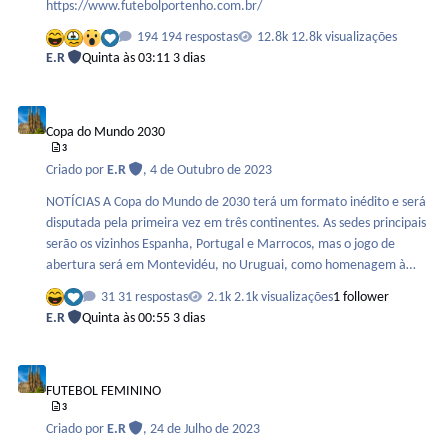
https://www.futebolportenho.com.br/
194 respostas
12.8k visualizações
E.R
Quinta às 03:11
3 dias
Copa do Mundo 2030
Copa do Mundo 2030
3
Criado por
E.R
,
4 de Outubro de 2023
NOTÍCIAS A Copa do Mundo de 2030 terá um formato inédito e será
disputada pela primeira vez em três continentes. As sedes principais
serão os vizinhos Espanha, Portugal e Marrocos, mas o jogo de
abertura será em Montevidéu, no Uruguai, como homenagem à
primeira edição do Mundial, disputado em 1930. Também haverá
31 respostas
2.1k visualizações
1 follower
jogos da primeira rodada na Argentina e no Paraguai. Fonte :
E.R
Quinta às 00:55
3 dias
https://ge.globo.com/futebol/futebol-
internacional/noticia/2023/10/04/para-celebrar-centenario-da-
FUTEBOL FEMININO
copa-do-mundo-edicao-de-2030-tera-jogos-no-uruguai-na-
FUTEBOL FEMININO
argentina-e-no-paraguai.ghtml
3
Criado por
E.R
,
24 de Julho de 2023