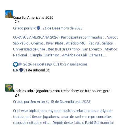
Copa Sul Americana 2026
Copa Sul Americana 2026
2
Criado por
E.R
,
21 de Dezembro de 2025
COPA SUL AMERICANA 2026 - Participantes confirmados : . Vasco .
São Paulo . Grêmio . River Plate . Atlético-MG . Racing . Santos .
Universidad de Chile . Red Bull Bragantino . San Lorenzo . Atlético
Nacional . Olímpia . Defensor . América de Cali . Caracas .
Millonarios . Tigre . Cobresal . Palestino . Audax Italiano . Barracas
26 respostas
851 visualizações
Central . Deportivo Riestra - Atual campeão : . 2025 - Lanús -
E.R
31 de Julho
Jul 31
Emissora de TV e serviço de streaming que vão transmitir o torneio :
SBT, ESPN e Disney+.
Notícias sobre jogadores e/ou treinadores de futebol em geral
Notícias sobre jogadores e/ou treinadores de futebol em geral
3
Criado por
Seu Artério
,
18 de Dezembro de 2023
Criei esse tópico para englobar notícias relacionadas a briga de
torcida, prisões de jogadores, casos de racismo e preconceitos,
casos de noitada e etc... Depois desse fato, o Farid Germano foi