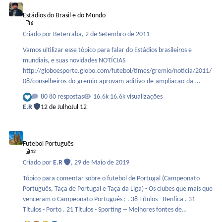
aos 19 anos. Em 1960, ganhou os quatro Grand Slams de duplas ao
Estádios do Brasil e do Mundo
vencer na Austrália, com Christine Truman, e em Wimbledon,
6
Roland Garros e no Aberto do…
Criado por
Beterraba
,
2 de Setembro de 2011
Vamos ultilizar esse tópico para falar do Estádios brasileiros e
mundiais, e suas novidades NOTÍCIAS
http://globoesporte.globo.com/futebol/times/gremio/noticia/2011/
08/conselheiros-do-gremio-aprovam-aditivo-de-ampliacao-da-
arena.html . Em reunião na noite de segunda-feira, o Conselho
80 respostas
16.6k visualizações
Deliberativo do Grêmio aprovou um aditivo ao contrato de
E.R
12 de Julho
Jul 12
construção da nova Arena, celebrado entre o clube e a empresa
OAS. Mais de 200 conselheiros participaram do encontro. O adivito
Futebol Português
prevê a ampliação dos lugares da Arena do Grêmio, que passa de 54
Futebol Português
mil para 60,7 mil lugares de capacidade. Os custos também
12
aumentam : serão necessários mais R$ 65 milhões, provenientes da
Criado por
E.R
,
29 de Maio de 2019
receita na com…
Tópico para comentar sobre o futebol de Portugal (Campeonato
Português, Taça de Portugal e Taça da Liga) - Os clubes que mais que
venceram o Campeonato Português : . 38 Títulos - Benfica . 31
Títulos - Porto . 21 Títulos - Sporting -- Melhores fontes de
informações sobre o futebol português : . Record -