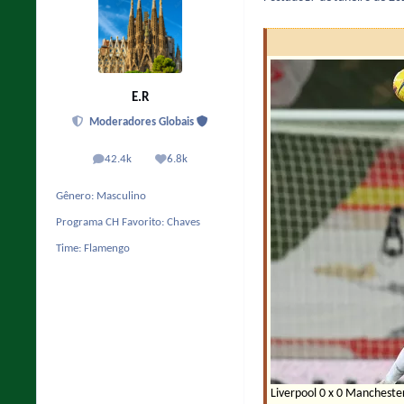
E.R
Moderadores Globais
42.4k
6.8k
posts
Reputação
Gênero:
Masculino
Programa CH Favorito:
Chaves
Time:
Flamengo
Liverpool 0 x 0 Mancheste