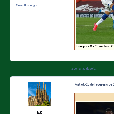
Time:
Flamengo
Liverpool 0 x 2 Everton - O
2 semanas depois...
Postado
28 de Fevereiro de
E.R