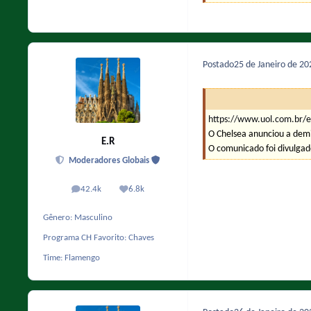
Postado
25 de Janeiro de 2
https://www.uol.com.br/e
O Chelsea anunciou a demi
E.R
O comunicado foi divulgado
Moderadores Globais
42.4k
6.8k
posts
Reputação
Gênero:
Masculino
Programa CH Favorito:
Chaves
Time:
Flamengo