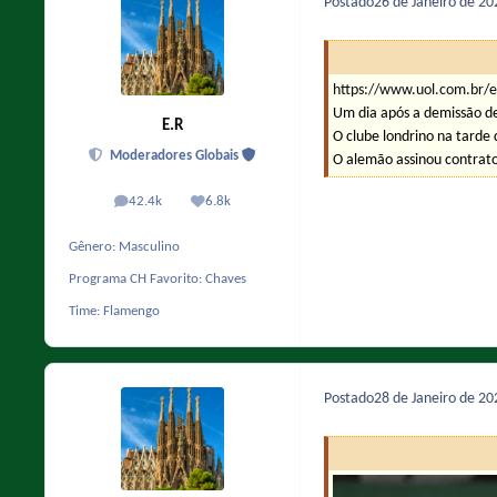
Postado
26 de Janeiro de 2
https://www.uol.com.br/e
Um dia após a demissão de
E.R
O clube londrino na tarde
Moderadores Globais
O alemão assinou contrato
42.4k
6.8k
posts
Reputação
Gênero:
Masculino
Programa CH Favorito:
Chaves
Time:
Flamengo
Postado
28 de Janeiro de 2