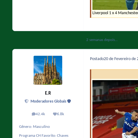
Liverpool 1 x 4 Manchester
2 semanas depois...
Postado
20 de Fevereiro de
E.R
Moderadores Globais
42.4k
6.8k
posts
Reputação
Gênero:
Masculino
Programa CH Favorito:
Chaves