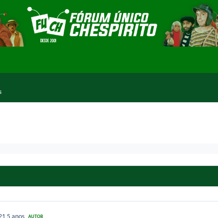
s
021
5 anos
AUTOR