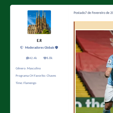
Postado
7 de Fevereiro de 
E.R
Moderadores Globais
42.4k
6.8k
posts
Reputação
Gênero:
Masculino
Programa CH Favorito:
Chaves
Time:
Flamengo