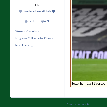
E.R
Moderadores Globais
42.4k
6.8k
posts
Reputação
Gênero:
Masculino
Programa CH Favorito:
Chaves
Time:
Flamengo
Tottenham 1 x 3 Liverpool 
2 semanas depois...