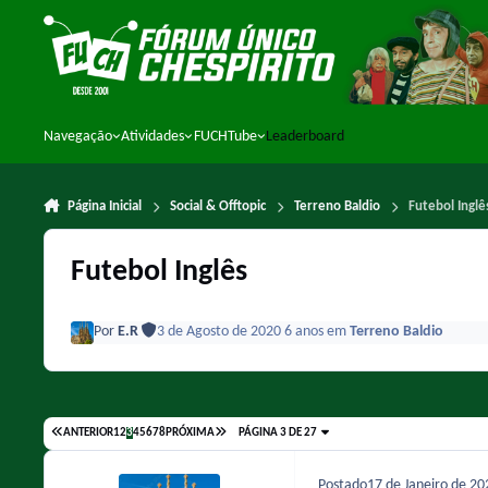
Ir para conteúdo
Navegação
Atividades
FUCHTube
Leaderboard
Página Inicial
Social & Offtopic
Terreno Baldio
Futebol Inglê
Futebol Inglês
Por
E.R
3 de Agosto de 2020
6 anos
em
Terreno Baldio
ANTERIOR
1
2
3
4
5
6
7
8
PRÓXIMA
PÁGINA 3 DE 27
Postado
17 de Janeiro de 2