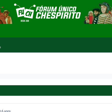
s
0
6 anos