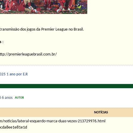
transmissão dos jogos da Premier League no Brasil.
s
:
http://premierleaguebrasil.com.br/
2025
1 ano
por E.R
0
6 anos
AUTOR
NOTÍCIAS
om/noticias/lateral-esquerdo-marca-duas-vezes-213729976.html