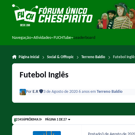
Ir para conteúdo
Navegação
Atividades
FUCHTube
Leaderboard
Página Inicial
Social & Offtopic
Terreno Baldio
Futebol Inglê
Futebol Inglês
Por
E.R
3 de Agosto de 2020
6 anos
em
Terreno Baldio
1
2
3
4
5
6
PRÓXIMA
PÁGINA 1 DE 27
Postado
3 de Agosto de 202