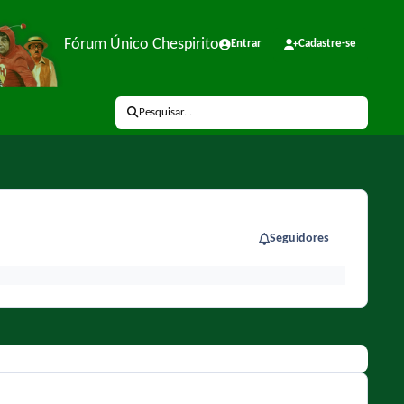
Fórum Único Chespirito
Entrar
Cadastre-se
Pesquisar...
Seguidores