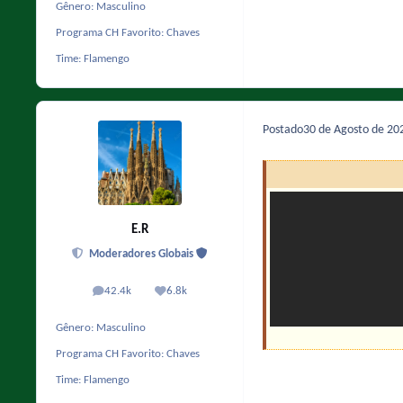
Gênero:
Masculino
Programa CH Favorito:
Chaves
Time:
Flamengo
Postado
30 de Agosto de 2
E.R
Moderadores Globais
42.4k
6.8k
posts
Reputação
Gênero:
Masculino
Programa CH Favorito:
Chaves
Time:
Flamengo