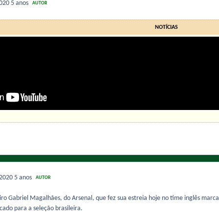
2020
5 anos
AUTOR
NOTÍCIAS
 2020
5 anos
AUTOR
ro Gabriel Magalhães, do Arsenal, que fez sua estreia hoje no time inglês marc
ado para a seleção brasileira.