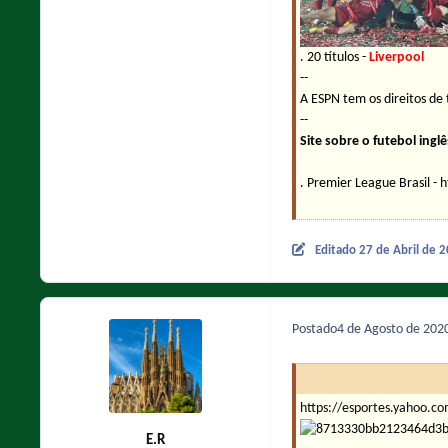
. 20 títulos -
Liverpool
--
A ESPN tem os direitos de 
--
Site sobre o futebol inglê
. Premier League Brasil - 
Editado
27 de Abril de 
Postado
4 de Agosto de 202
https://esportes.yahoo.c
E.R