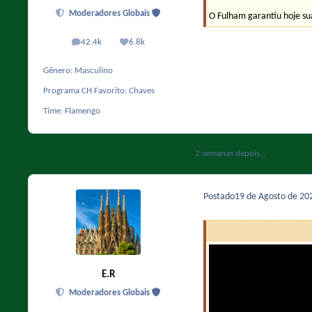
Moderadores Globais
O Fulham garantiu hoje su
42.4k
6.8k
posts
Reputação
Gênero:
Masculino
Programa CH Favorito:
Chaves
Time:
Flamengo
2 semanas depois...
Postado
19 de Agosto de 2
E.R
Moderadores Globais