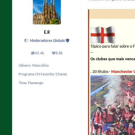
E.R
Moderadores Globais
Tópico para falar sobre o F
--
42.4k
6.8k
posts
Reputação
Os clubes que mais venc
Gênero:
Masculino
. 20 títulos -
Manchester 
Programa CH Favorito:
Chaves
Time:
Flamengo