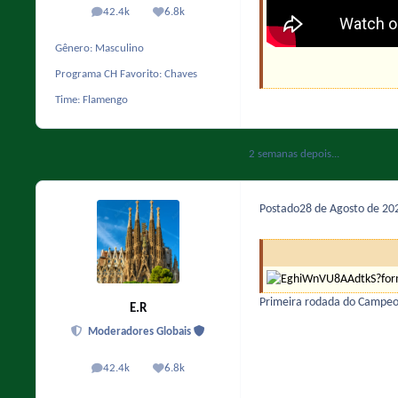
42.4k
6.8k
posts
Reputação
Gênero:
Masculino
Programa CH Favorito:
Chaves
Time:
Flamengo
2 semanas depois...
Postado
28 de Agosto de 2
Primeira rodada do Campeon
E.R
Moderadores Globais
42.4k
6.8k
posts
Reputação