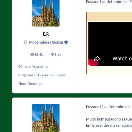
Postado
9 de Setembro de 
E.R
Moderadores Globais
42.4k
6.8k
posts
Reputação
Gênero:
Masculino
Programa CH Favorito:
Chaves
Time:
Flamengo
Postado
12 de Setembro de
Muito bom jogador o zaguei
Em breve, deverá ser convoc