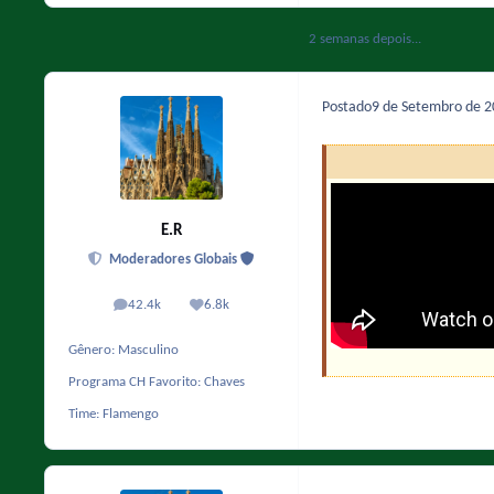
2 semanas depois...
Postado
9 de Setembro de 
E.R
Moderadores Globais
42.4k
6.8k
posts
Reputação
Gênero:
Masculino
Programa CH Favorito:
Chaves
Time:
Flamengo