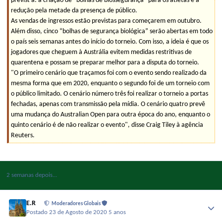
previst a: a criação de "bolhas de biossegurança" para os atletas e a
redução pela metade da presença de público.
As vendas de ingressos estão previstas para começarem em outubro.
Além disso, cinco “bolhas de segurança biológica” serão abertas em todo
o país seis semanas antes do início do torneio. Com isso, a ideia é que os
jogadores que cheguem à Austrália evitem medidas restritivas de
quarentena e possam se preparar melhor para a disputa do torneio.
"O primeiro cenário que traçamos foi com o evento sendo realizado da
mesma forma que em 2020, enquanto o segundo foi de um torneio com
o público limitado. O cenário número três foi realizar o torneio a portas
fechadas, apenas com transmissão pela mídia. O cenário quatro prevê
uma mudança do Australian Open para outra época do ano, enquanto o
quinto cenário é de não realizar o evento", disse Craig Tiley à agência
Reuters.
2 semanas depois...
E.R
Moderadores Globais
Postado
23 de Agosto de 2020
5 anos