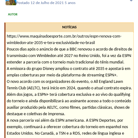
Postado
12 de Julho de 2021
5 anos
AUTOR
NOTÍCIAS
https://www.maquinadoesporte.com.br/outros/espn-renova-com-
wimbledon-ate-2035-e-tera-exclusividade-no-brasil
Poucos dias após o anúncio de que a BBC renovou o acordo de direitos de
transmissão com Wimbledon até 2027 no Reino Unido, foi a vez da ESPN
estender a parceria com o torneio mais tradicional do tênis mundial.
A emissora do grupo Disney ampliou o contrato até 2035 e apostará em
amplas coberturas por meio da plataforma de streaming ESPN+.
O novo acordo com os organizadores do evento, o All England Lawn
Tennis Club (AELTC), terá início em 2024, quando o atual contrato expira.
Além dos jogos, a ESPN+ terá cobertura exclusiva e ao vivo do qualifying
do torneio e ainda disponibilizará ao assinante acesso a todo o conteúdo
auxiliar produzido pela AELTC, como filmes, partidas clássicas, shows de
destaque e coletivas de imprensa.
A nova parceria vai além da ESPN americana. A ESPN Deportes, por
exemplo, continuará a oferecer cobertura do torneio em espanhol nos
Estados Unidos. No Canadá, a TSN e a RDS, redes de língua inglesa e