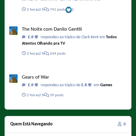
2 horas
2 h
741 posts
2
The Noite com Danilo Gentili
The Noite com Danilo Gentili
E.R
respondeu ao tópico de Clark Kent em
Todos
Atentos Olhando pra TV
2 horas
2 h
244 posts
Gears of War
Gears of War
E.R
respondeu ao tópico de
E.R
em
Games
2 horas
2 h
39 posts
Quem Está Navegando
0