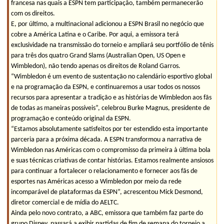
francesa nas quais a ESPN tem participação, também permanecerão
com os direitos.
E, por último, a multinacional adicionou a ESPN Brasil no negócio que
cobre a América Latina e o Caribe. Por aqui, a emissora terá
exclusividade na transmissão do torneio e ampliará seu portfólio de tênis
para três dos quatro Grand Slams (Australian Open, US Open e
Wimbledon), não tendo apenas os direitos de Roland Garros.
“Wimbledon é um evento de sustentação no calendário esportivo global
e na programação da ESPN, e continuaremos a usar todos os nossos
recursos para apresentar a tradição e as histórias de Wimbledon aos fãs
de todas as maneiras possíveis”, celebrou Burke Magnus, presidente de
programação e conteúdo original da ESPN.
“Estamos absolutamente satisfeitos por ter estendido esta importante
parceria para a próxima década. A ESPN transformou a narrativa de
Wimbledon nas Américas com o compromisso da primeira à última bola
e suas técnicas criativas de contar histórias. Estamos realmente ansiosos
para continuar a fortalecer o relacionamento e fornecer aos fãs de
esportes nas Américas acesso a Wimbledon por meio da rede
incomparável de plataformas da ESPN”, acrescentou Mick Desmond,
diretor comercial e de mídia do AELTC.
Ainda pelo novo contrato, a ABC, emissora que também faz parte do
grupo Disney, passará a exibir partidas de fim de semana do torneio a