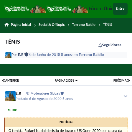
Ir para conteúdo
Fórum Único Chespi
Entre
Página Inicial
Social & Offtopic
Terreno Baldio
TÊNIS
TÊNIS
Seguidores
Por
E.R
8 de Junho de 2018
8 anos
em
Terreno Baldio
ANTERIOR
PÁGINA 2 DE 8
PRÓXIMA
E.R
Moderadores Globais
Postado
6 de Agosto de 2020
6 anos
AUTOR
NOTÍCIAS
. O tenista Rafael Nadal desistiu de jogar o US Open 2020 por causa da