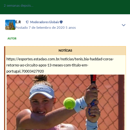
2 semanas depois...
E.R
Moderadores Globais
Postado
7 de Setembro de 2020
5 anos
AUTOR
NOTÍCIAS
https://esportes.estadao.com.br/noticias/tenis,bia-haddad-coroa-
retorno-ao-circuito-apos-13-meses-com-titulo-em-
portugal,70003427920