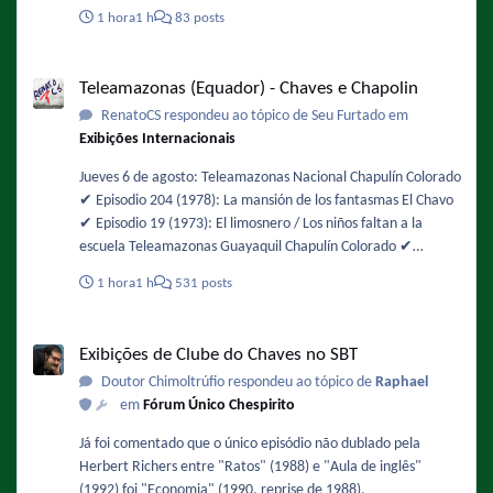
Região Metropolita podem ficar entre 71 km/h e 90 km/h,
1 hora
1 h
83 posts
com possibilidade de queda de árvores. Os ventos devem
ganhar força ao longo do dia, com maior intensidade entre
Teleamazonas (Equador) - Chaves e Chapolin
12h e 18h. Fonte :
Teleamazonas (Equador) - Chaves e Chapolin
https://oglobo.globo.com/rio/noticia/2026/08/06/rajadas-de-
RenatoCS respondeu ao tópico de Seu Furtado em
vento-mais-intensas-sao-esperadas-entre-12h-e-18h-desta-
Exibições Internacionais
sexta-feira-diz-climatempo.ghtml - De novo !
Jueves 6 de agosto: Teleamazonas Nacional Chapulín Colorado
✔️ Episodio 204 (1978): La mansión de los fantasmas El Chavo
✔️ Episodio 19 (1973): El limosnero / Los niños faltan a la
escuela Teleamazonas Guayaquil Chapulín Colorado ✔️
Episodio 49 (1974): Buscando alojamiento / La chicharra
1 hora
1 h
531 posts
paralizadora El Chavo ✔️ Episodio 105 (1975): La fuente de los
deseos
Exibições de Clube do Chaves no SBT
Exibições de Clube do Chaves no SBT
Doutor Chimoltrúfio respondeu ao tópico de
Raphael
em
Fórum Único Chespirito
Já foi comentado que o único episódio não dublado pela
Herbert Richers entre "Ratos" (1988) e "Aula de inglês"
(1992) foi "Economia" (1990, reprise de 1988).