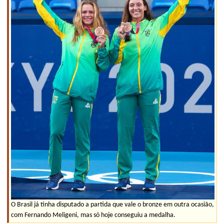
O Brasil já tinha disputado a partida que vale o bronze em outra ocasião,
com Fernando Meligeni, mas só hoje conseguiu a medalha.