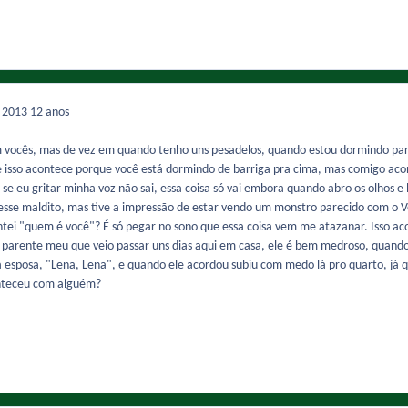
e 2013
12 anos
m vocês, mas de vez em quando tenho uns pesadelos, quando estou dormindo p
 isso acontece porque você está dormindo de barriga pra cima, mas comigo ac
se eu gritar minha voz não sai, essa coisa só vai embora quando abro os olhos 
er esse maldito, mas tive a impressão de estar vendo um monstro parecido com 
ntei "quem é você"? É só pegar no sono que essa coisa vem me atazanar. Isso a
rente meu que veio passar uns dias aqui em casa, ele é bem medroso, quando 
 esposa, "Lena, Lena", e quando ele acordou subiu com medo lá pro quarto, já 
conteceu com alguém?