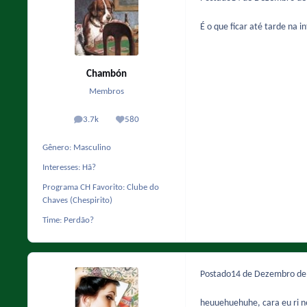
É o que ficar até tarde na i
Chambón
Membros
3.7k
580
posts
Reputação
Gênero:
Masculino
Interesses:
Hã?
Programa CH Favorito:
Clube do
Chaves (Chespirito)
Time:
Perdão?
Postado
14 de Dezembro d
heuuehuehuhe, cara eu ri ne