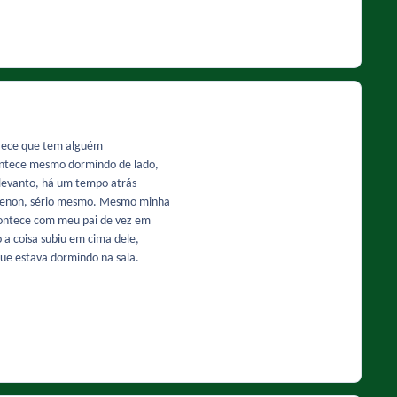
arece que tem alguém
ontece mesmo dormindo de lado,
e levanto, há um tempo atrás
o Venon, sério mesmo. Mesmo minha
contece com meu pai de vez em
a coisa subiu em cima dele,
que estava dormindo na sala.