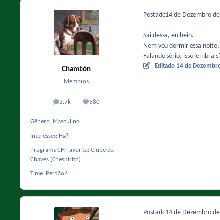
Postado
14 de Dezembro d
Sai dessa, eu hein.
Nem vou dormir essa noite, 
Falando sério, isso lembra 
Editado
14 de Dezembr
Chambón
Membros
3.7k
580
posts
Reputação
Gênero:
Masculino
Interesses:
Hã?
Programa CH Favorito:
Clube do
Chaves (Chespirito)
Time:
Perdão?
Postado
14 de Dezembro d