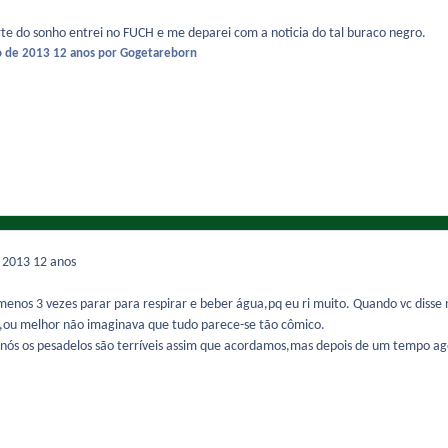
e do sonho entrei no FUCH e me deparei com a noticia do tal buraco negro.
o de 2013
12 anos
por Gogetareborn
e 2013
12 anos
menos 3 vezes parar para respirar e beber água,pq eu ri muito. Quando vc disse
o,ou melhor não imaginava que tudo parece-se tão cômico.
 nós os pesadelos são terríveis assim que acordamos,mas depois de um tempo ag