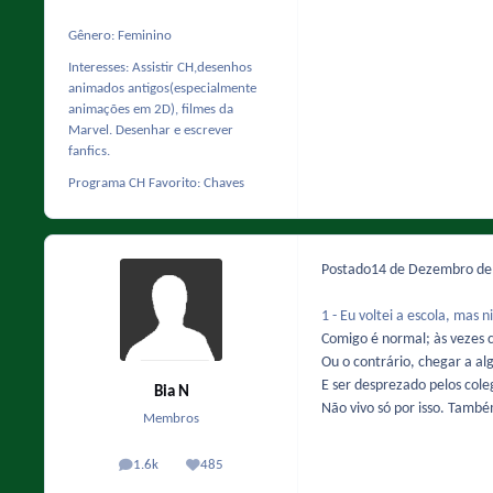
Gênero:
Feminino
Interesses:
Assistir CH,desenhos
animados antigos(especialmente
animações em 2D), filmes da
Marvel. Desenhar e escrever
fanfics.
Programa CH Favorito:
Chaves
Postado
14 de Dezembro d
1 - Eu voltei a escola, mas
Comigo é normal; às vezes 
Ou o contrário, chegar a a
E ser desprezado pelos cole
Bia N
Não vivo só por isso. Também
Membros
1.6k
485
posts
Reputação