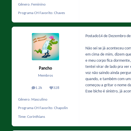
Gênero:
Feminino
Programa CH Favorito:
Chaves
Postado
14 de Dezembro d
Não sei se já aconteceu co
em cima de mim, dizem que
e meu corpo fica dormente, 
tentei virar de lado pra v
Pancho
voz não saindo ainda pergu
Membros
quando, e também com um pa
começou a gritar o nome da
1.2k
328
posts
Reputação
Esse bicho é sinistro, já a
Gênero:
Masculino
Programa CH Favorito:
Chapolin
Time:
Corinthians