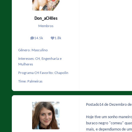
Don_aCHiles
Membros
14.5k
1.8k
posts
Reputação
Gênero:
Masculino
Interesses:
CH, Engenharia e
Mulheres
Programa CH Favorito:
Chapolin
Time:
Palmeiras
Postado
14 de Dezembro d
Hoje tive um sonho maneiro
buraco negro "comeu" quase
mais, e dependiamos de um g