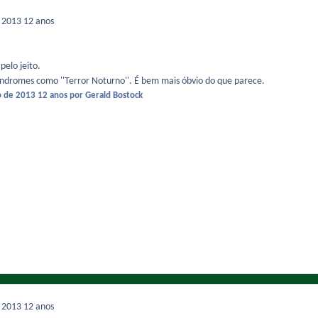
e 2013
12 anos
pelo jeito.
síndromes como ''Terror Noturno''. É bem mais óbvio do que parece.
o de 2013
12 anos
por Gerald Bostock
e 2013
12 anos