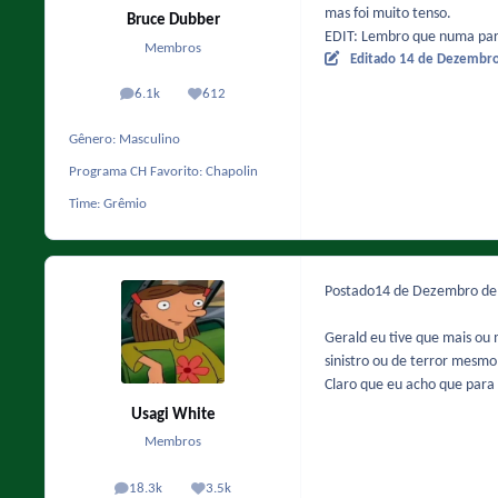
mas foi muito tenso.
Bruce Dubber
EDIT: Lembro que numa part
Membros
Editado
14 de Dezembr
6.1k
612
posts
Reputação
Gênero:
Masculino
Programa CH Favorito:
Chapolin
Time:
Grêmio
Postado
14 de Dezembro d
Gerald eu tive que mais ou 
sinistro ou de terror mesm
Claro que eu acho que para
Usagi White
Membros
18.3k
3.5k
posts
Reputação