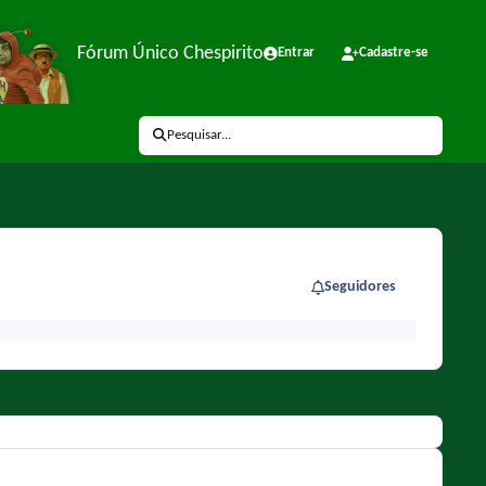
Fórum Único Chespirito
Entrar
Cadastre-se
Pesquisar...
Seguidores