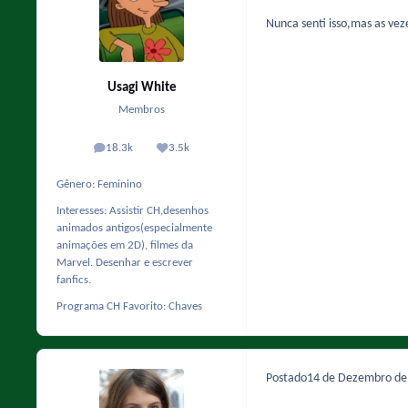
Nunca senti isso,mas as ve
Usagi White
Membros
18.3k
3.5k
posts
Reputação
Gênero:
Feminino
Interesses:
Assistir CH,desenhos
animados antigos(especialmente
animações em 2D), filmes da
Marvel. Desenhar e escrever
fanfics.
Programa CH Favorito:
Chaves
Postado
14 de Dezembro d