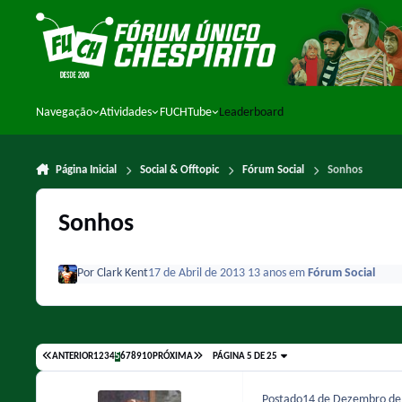
Ir para conteúdo
Navegação
Atividades
FUCHTube
Leaderboard
Página Inicial
Social & Offtopic
Fórum Social
Sonhos
Sonhos
Por
Clark Kent
17 de Abril de 2013
13 anos
em
Fórum Social
ANTERIOR
1
2
3
4
5
6
7
8
9
10
PRÓXIMA
PÁGINA 5 DE 25
Postado
14 de Dezembro d