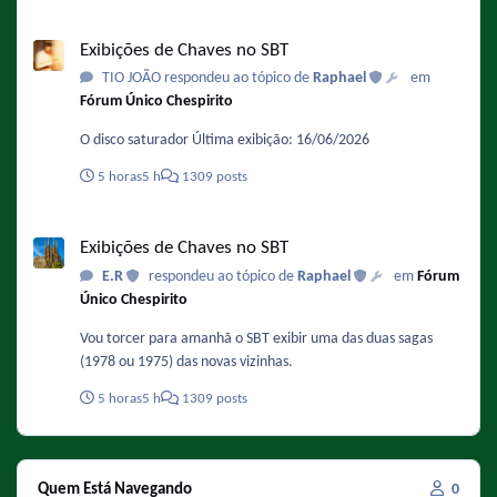
Notícias" (1993-1994), olha quanta coisa perdida e cancelada
Exibições de Chaves no SBT
por falta de acordo contratual.
Exibições de Chaves no SBT
TIO JOÃO respondeu ao tópico de
Raphael
em
Fórum Único Chespirito
O disco saturador Última exibição: 16/06/2026
5 horas
5 h
1309 posts
Exibições de Chaves no SBT
Exibições de Chaves no SBT
E.R
respondeu ao tópico de
Raphael
em
Fórum
Único Chespirito
Vou torcer para amanhã o SBT exibir uma das duas sagas
(1978 ou 1975) das novas vizinhas.
5 horas
5 h
1309 posts
Quem Está Navegando
0