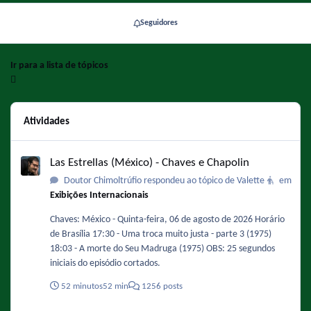
Seguidores
Ir para a lista de tópicos
Atividades
Las Estrellas (México) - Chaves e Chapolin
Las Estrellas (México) - Chaves e Chapolin
Doutor Chimoltrúfio respondeu ao tópico de Valette
em
Exibições Internacionais
Chaves: México - Quinta-feira, 06 de agosto de 2026 Horário
de Brasília 17:30 - Uma troca muito justa - parte 3 (1975)
18:03 - A morte do Seu Madruga (1975) OBS: 25 segundos
iniciais do episódio cortados.
52 minutos
52 min
1256 posts