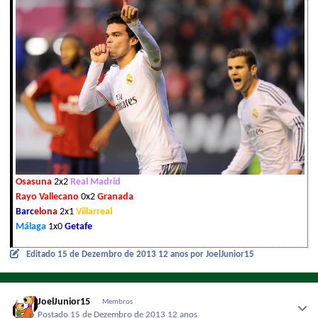
Osasuna
2x2
Real Madrid
Rayo Vallecano
0x2
Granada
Barc
elona
2x1
Villarreal
Málaga
1x0
Getafe
Editado
15 de Dezembro de 2013
12 anos
por JoelJunior15
JoelJunior15
Membros
Postado
15 de Dezembro de 2013
12 anos