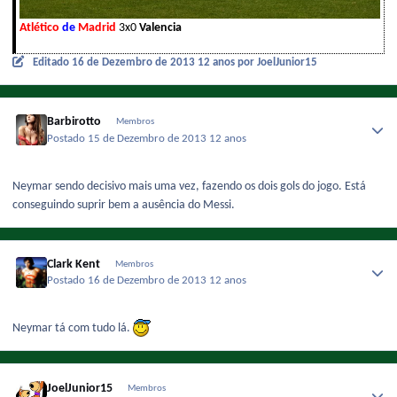
Atlético
de
Madrid
3x0
Valencia
Editado
16 de Dezembro de 2013
12 anos
por JoelJunior15
Barbirotto
Membros
Postado
15 de Dezembro de 2013
12 anos
Neymar sendo decisivo mais uma vez, fazendo os dois gols do jogo. Está
conseguindo suprir bem a ausência do Messi.
Clark Kent
Membros
Postado
16 de Dezembro de 2013
12 anos
Neymar tá com tudo lá.
JoelJunior15
Membros