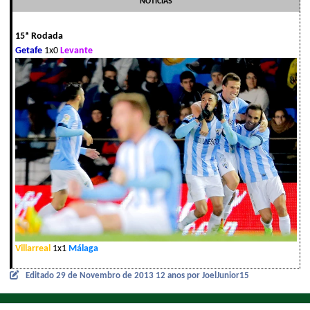
NOTÍCIAS
15ª Rodada
Getafe
1x0
Levante
Villarreal
1x1
Málaga
Editado
29 de Novembro de 2013
12 anos
por JoelJunior15