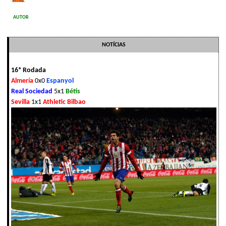
AUTOR
NOTÍCIAS
16ª Rodada
Almería
0x0
Espanyol
Real Sociedad
5x1
Bétis
Sevilla
1x1
Athletic Bilbao