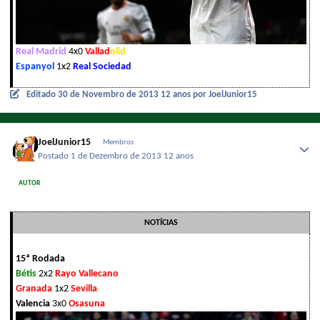
Real Madrid
4x0
Vallad
olid
Espanyol
1x2
Real Sociedad
Editado
30 de Novembro de 2013
12 anos
por JoelJunior15
JoelJunior15
Membros
Postado
1 de Dezembro de 2013
12 anos
AUTOR
NOTÍCIAS
15ª Rodada
Bétis
2x2
Rayo Vallecano
Granada
1x2
Sevilla
Valencia
3x0
Osasuna