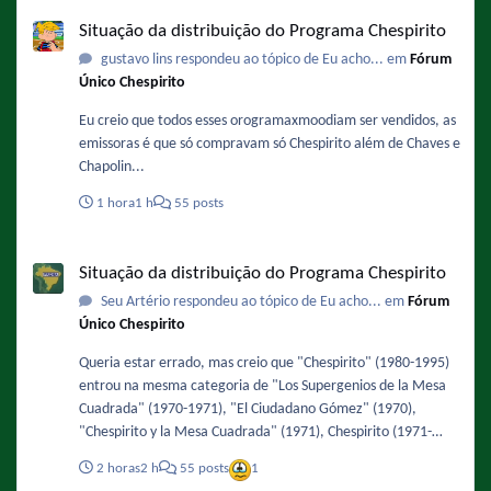
Situação da distribuição do Programa Chespirito
Situação da distribuição do Programa Chespirito
gustavo lins respondeu ao tópico de Eu acho... em
Fórum
Único Chespirito
Eu creio que todos esses orogramaxmoodiam ser vendidos, as
emissoras é que só compravam só Chespirito além de Chaves e
Chapolin...
1 hora
1 h
55 posts
Situação da distribuição do Programa Chespirito
Situação da distribuição do Programa Chespirito
Seu Artério respondeu ao tópico de Eu acho... em
Fórum
Único Chespirito
Queria estar errado, mas creio que "Chespirito" (1980-1995)
entrou na mesma categoria de "Los Supergenios de la Mesa
Cuadrada" (1970-1971), "El Ciudadano Gómez" (1970),
"Chespirito y la Mesa Cuadrada" (1971), Chespirito (1971-
1973), "El Ciudadano Gómez" (1973), "La Chicharra" (1979),
2 horas
2 h
55 posts
1
"Con humor... al estilo Chespirito" (1993-1994) e "Buenas