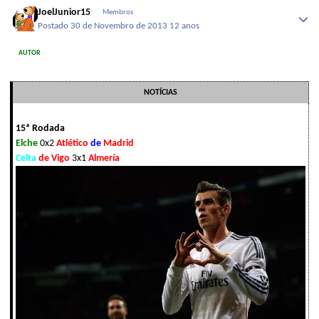
JoelJunior15
Membros
Postado
30 de Novembro de 2013
12 anos
AUTOR
NOTÍCIAS
15ª Rodada
Elche
0x2
Atlético
de
Madrid
Celta
de Vigo
3x1
Almería