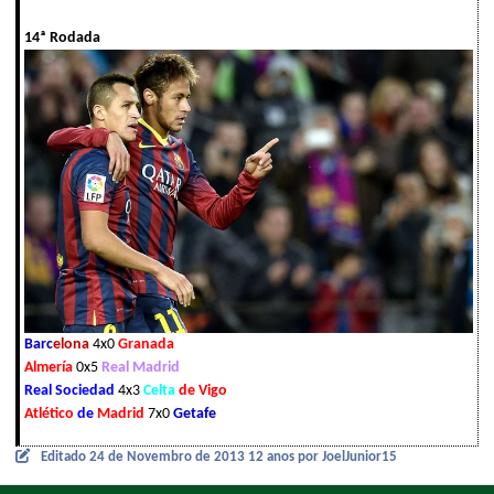
14ª Rodada
Barc
elona
4x0
Granada
Almería
0x5
Real Madrid
Real Sociedad
4x3
Celta
de Vigo
Atlético
de
Madrid
7x0
Getafe
Editado
24 de Novembro de 2013
12 anos
por JoelJunior15