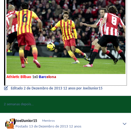
Athletic Bilbao
1x0
Barc
elona
Editado
2 de Dezembro de 2013
12 anos
por JoelJunior15
2 semanas depois...
JoelJunior15
Membros
Postado
13 de Dezembro de 2013
12 anos