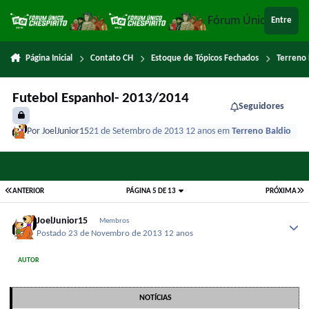
Ir para conteúdo
Fórum Único Chespi
Entre
Página Inicial
Contato CH
Estoque de Tópicos Fechados
Terreno 
Futebol Espanhol- 2013/2014
Seguidores
Por
JoelJunior15
21 de Setembro de 2013
12 anos
em
Terreno Baldio
ANTERIOR
PÁGINA 5 DE 13
PRÓXIMA
JoelJunior15
Membros
Postado
23 de Novembro de 2013
12 anos
AUTOR
NOTÍCIAS