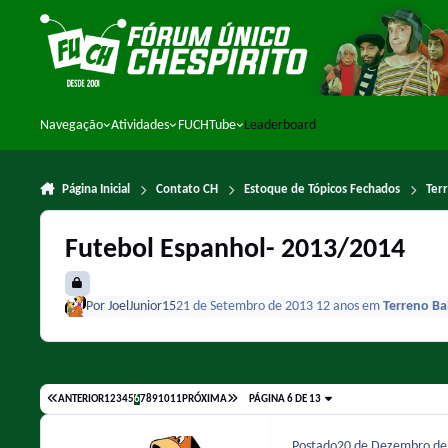
Ir para conteúdo
Navegação
Atividades
FUCHTube
Leaderboard
Página Inicial
Contato CH
Estoque de Tópicos Fechados
Ter
Futebol Espanhol- 2013/2014
Por
JoelJunior15
21 de Setembro de 2013
12 anos
em
Terreno Ba
ANTERIOR
1
2
3
4
5
6
7
8
9
10
11
PRÓXIMA
PÁGINA 6 DE 13
Postado
20 de Dezembro d