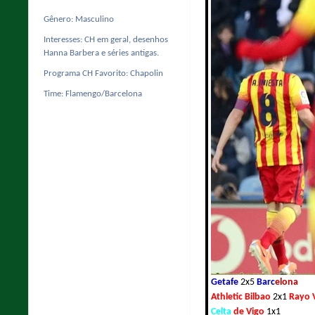
Gênero:
Masculino
Interesses:
CH em geral, desenhos
Hanna Barbera e séries antigas.
Programa CH Favorito:
Chapolin
Time:
Flamengo/Barcelona
Getafe
2x5
Barc
elona
Athletic Bilbao
2x1
Rayo 
Celta
de Vigo
1x1