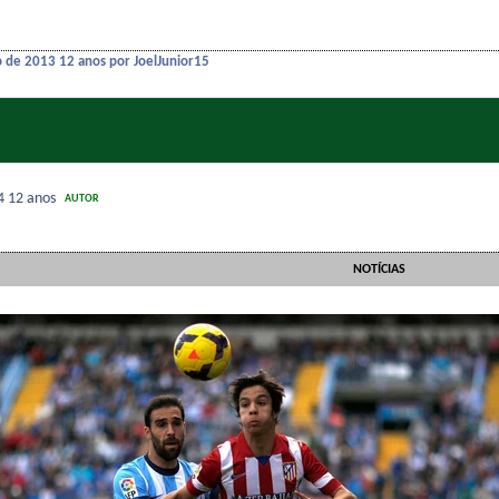
o de 2013
12 anos
por JoelJunior15
14
12 anos
AUTOR
NOTÍCIAS