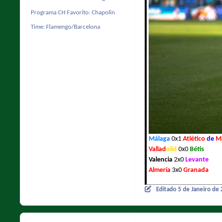
Programa CH Favorito:
Chapolin
Time:
Flamengo/Barcelona
Málaga
0x1
Atlético
de
M
Vallad
olid
0x0
Bétis
Valencia
2x0
Levante
Almería
3x0
Granada
Editado
5 de Janeiro de