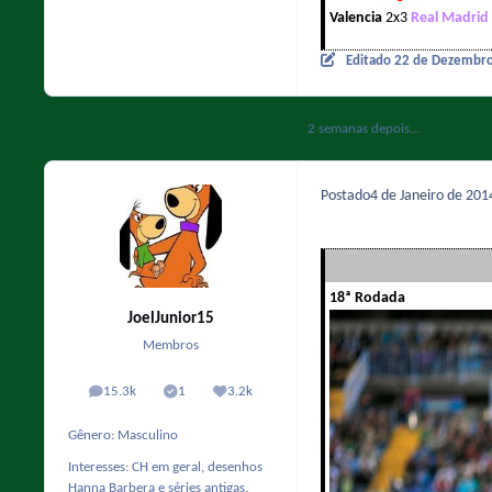
Valencia
2x3
Real Madrid
Editado
22 de Dezembr
2 semanas depois...
Postado
4 de Janeiro de 20
18ª Rodada
JoelJunior15
Membros
15.3k
1
3.2k
posts
Solutions
Reputação
Gênero:
Masculino
Interesses:
CH em geral, desenhos
Hanna Barbera e séries antigas.