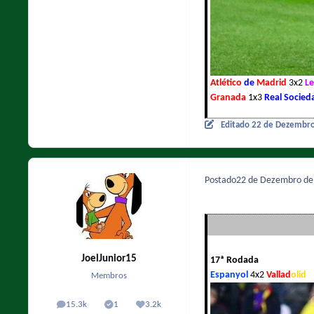
Atlético
de
Madrid
3x2
L
Granada
1x3
Real Socied
Editado
22 de Dezembr
Postado
22 de Dezembro d
JoelJunior15
17ª Rodada
Espanyol
4x2
Vallad
olid
Membros
15.3k
1
3.2k
posts
Solutions
Reputação