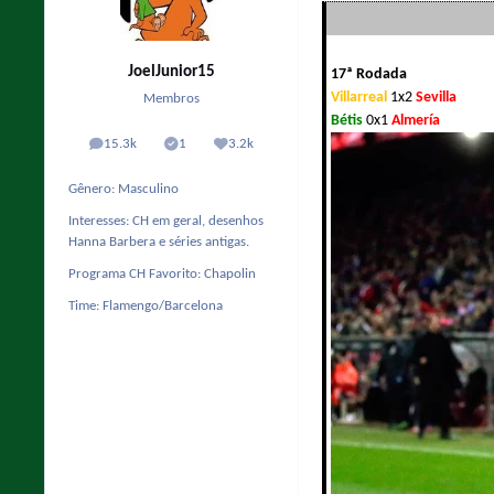
JoelJunior15
17ª Rodada
Villarreal
1x2
Sevilla
Membros
Bétis
0x1
Almería
15.3k
1
3.2k
posts
Solutions
Reputação
Gênero:
Masculino
Interesses:
CH em geral, desenhos
Hanna Barbera e séries antigas.
Programa CH Favorito:
Chapolin
Time:
Flamengo/Barcelona