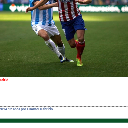
adrid
 2014
12 anos
por EuAmoOFabricio