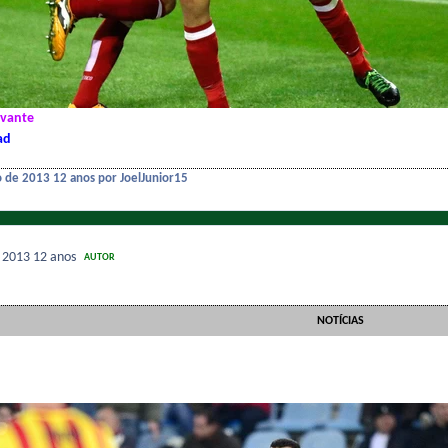
evante
ad
o de 2013
12 anos
por JoelJunior15
e 2013
12 anos
AUTOR
NOTÍCIAS