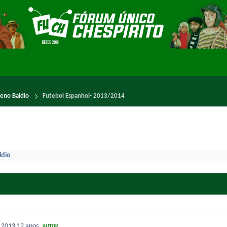
reno Baldio
Futebol Espanhol- 2013/2014
ldio
e 2013
12 anos
AUTOR