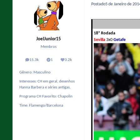
Postado
5 de Janeiro de 20
18ª Rodada
JoelJunior15
Sevilla
3x0
Getafe
Membros
15.3k
1
3.2k
posts
Solutions
Reputação
Gênero:
Masculino
Interesses:
CH em geral, desenhos
Hanna Barbera e séries antigas.
Programa CH Favorito:
Chapolin
Time:
Flamengo/Barcelona