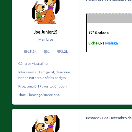
JoelJunior15
17ª Rodada
Membros
Elche
0x1
Málaga
15.3k
1
3.2k
posts
Solutions
Reputação
Gênero:
Masculino
Interesses:
CH em geral, desenhos
Hanna Barbera e séries antigas.
Programa CH Favorito:
Chapolin
Time:
Flamengo/Barcelona
Postado
21 de Dezembro d