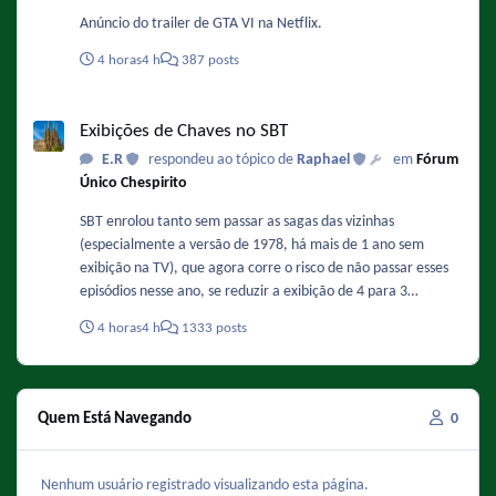
Anúncio do trailer de GTA VI na Netflix.
4 horas
4 h
387 posts
Exibições de Chaves no SBT
Exibições de Chaves no SBT
E.R
respondeu ao tópico de
Raphael
em
Fórum
Único Chespirito
SBT enrolou tanto sem passar as sagas das vizinhas
(especialmente a versão de 1978, há mais de 1 ano sem
exibição na TV), que agora corre o risco de não passar esses
episódios nesse ano, se reduzir a exibição de 4 para 3
episódios (lembrando que no final do mês, a duração vai ser
4 horas
4 h
1333 posts
menor ainda, por causa do horário político).
Quem Está Navegando
0
Nenhum usuário registrado visualizando esta página.