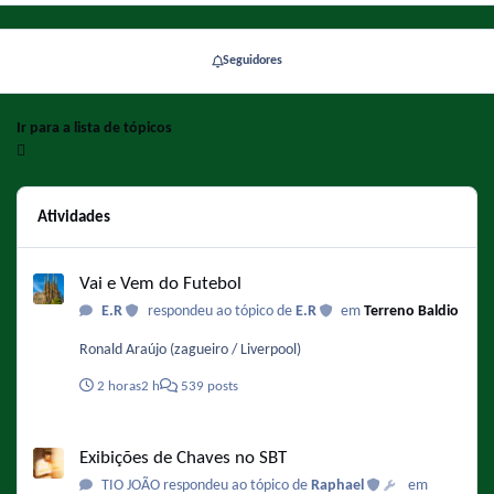
Seguidores
Ir para a lista de tópicos
Atividades
Vai e Vem do Futebol
Vai e Vem do Futebol
E.R
respondeu ao tópico de
E.R
em
Terreno Baldio
Ronald Araújo (zagueiro / Liverpool)
2 horas
2 h
539 posts
Exibições de Chaves no SBT
Exibições de Chaves no SBT
TIO JOÃO respondeu ao tópico de
Raphael
em