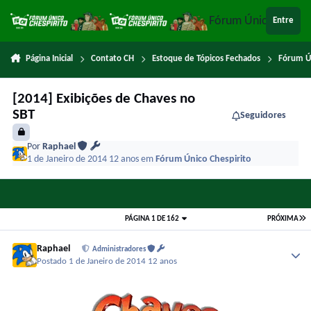
Ir para conteúdo
Fórum Único Chespi
Entre
Página Inicial
Contato CH
Estoque de Tópicos Fechados
Fórum Ú
[2014] Exibições de Chaves no
SBT
Seguidores
Por
Raphael
1 de Janeiro de 2014
12 anos
em
Fórum Único Chespirito
PÁGINA 1 DE 162
PRÓXIMA
Raphael
Administradores
Postado
1 de Janeiro de 2014
12 anos