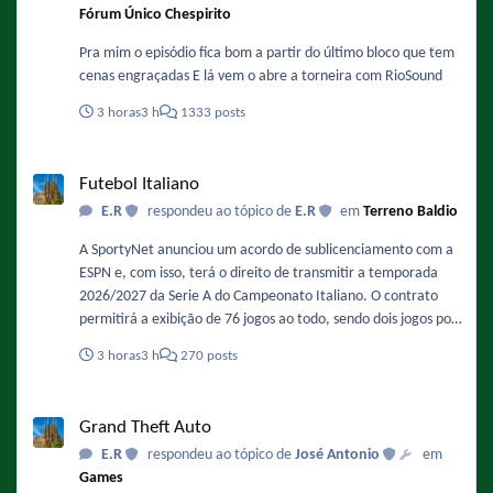
Fórum Único Chespirito
Pra mim o episódio fica bom a partir do último bloco que tem
cenas engraçadas E lá vem o abre a torneira com RioSound
3 horas
3 h
1333 posts
Futebol Italiano
Futebol Italiano
E.R
respondeu ao tópico de
E.R
em
Terreno Baldio
A SportyNet anunciou um acordo de sublicenciamento com a
ESPN e, com isso, terá o direito de transmitir a temporada
2026/2027 da Serie A do Campeonato Italiano. O contrato
permitirá a exibição de 76 jogos ao todo, sendo dois jogos por
rodada. As transmissões serão feitas simultaneamente no
3 horas
3 h
270 posts
canal oficial da SportyNet no YouTube, de forma gratuita, e na
TV por assinatura. Fonte :
Grand Theft Auto
https://maquinadoesporte.com.br/midia/sportynet-exibira-
Grand Theft Auto
serie-a-italiana-apos-acordo-de-sublicenciamento-com-a-
E.R
respondeu ao tópico de
José Antonio
em
espn/
Games