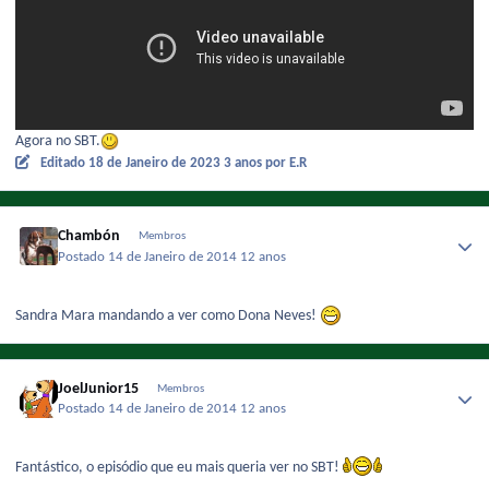
Agora no SBT.
Editado
18 de Janeiro de 2023
3 anos
por E.R
Chambón
Membros
Postado
14 de Janeiro de 2014
12 anos
Sandra Mara mandando a ver como Dona Neves!
JoelJunior15
Membros
Postado
14 de Janeiro de 2014
12 anos
Fantástico, o episódio que eu mais queria ver no SBT!