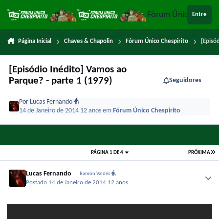
Ir para conteúdo
Fórum Único Chespi
Entre
Página Inicial
Chaves & Chapolin
Fórum Único Chespirito
[Episó
[Episódio Inédito] Vamos ao
Parque? - parte 1 (1979)
Seguidores
Por
Lucas Fernando
14 de Janeiro de 2014
12 anos
em
Fórum Único Chespirito
PÁGINA 1 DE 4
PRÓXIMA
Lucas Fernando
Ramón Valdés
Postado
14 de Janeiro de 2014
12 anos