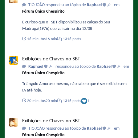
TIO JOÃO respondeu ao tópico de
Raphael
em
Fórum Único Chespirito
E curioso que o +SBT disponibilizou as calças do Seu
Madruga(1976) que vai sair no dia 12/08
16 minutos
16 min
1316 posts
Exibições de Chaves no SBT
Exibições de Chaves no SBT
Raphael
respondeu ao tópico de
Raphael
em
Fórum Único Chespirito
Triângulo Amoroso mesmo, não sabe o que é ser exibido sem
IA até hoje.
20 minutos
20 min
1316 posts
1
Exibições de Chaves no SBT
Exibições de Chaves no SBT
TIO JOÃO respondeu ao tópico de
Raphael
em
Fórum Único Chespirito