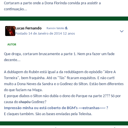
Cortaram a parte onde a Dona Florinda convida pra assistir a
continuação...
Lucas Fernando
Ramón Valdés
Postado
14 de Janeiro de 2014
12 anos
AUTOR
Que droga, cortaram bruscamente a parte 1. Nem pra fazer um fade
decente...
A dublagem do Rubén está igual a da redublagem do episódio "Abre A
Torneira", bem fraquinha. Até os "Tás" ficaram esquisitos. E não curti
muito a Dona Neves da Sandra e o Godinez do Silton. Estão bem diferentes
do que faziam na Maga.
E porque diabos o Silton não dubla o dono do Parque na parte 2??? Só por
causa do
chapéu
Godinez?
Impressão minha ou está coberto de BGM's ~~estranhas~~~ ?
E claques também. São as bases enviadas pela Televisa.