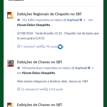
Exibições Regionais de Chapolin no SBT
Exibições Regionais de Chapolin no SBT
TIO JOÃO respondeu ao tópico de
Raphael
em
Fórum Único Chespirito
07/08/2026 - Tarde Brasília 13:22 - Chapolin: Sai de baixo que
lá vem pedra!(1975)
7 minutos
7 min
742 posts
1
Exibições de Chaves no SBT
Exibições de Chaves no SBT
MichaelJackson respondeu ao tópico de
Raphael
em
Fórum Único Chespirito
Pelo menos chegaram a lembrar dele. Vazou no +SBT
12 minutos
12 min
1316 posts
Exibições de Chaves no SBT
Exibições de Chaves no SBT