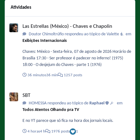
Atividades
Las Estrellas (México) - Chaves e Chapolin
Las Estrellas (México) - Chaves e Chapolin
Doutor Chimoltrúfio respondeu ao tópico de Valette
em
Exibições Internacionais
Chaves: México - Sexta-feira, 07 de agosto de 2026 Horário de
Brasília 17:30 - Ser professor é padecer no inferno! (1975)
18:00 - O desjejum do Chaves - parte 1 (1976)
36 minutos
36 min
1257 posts
SBT
SBT
HOMESSA respondeu ao tópico de
Raphael
em
Todos Atentos Olhando pra TV
E no YT parece que só fica na hora dos jornais locais.
4 horas
4 h
1976 posts
1