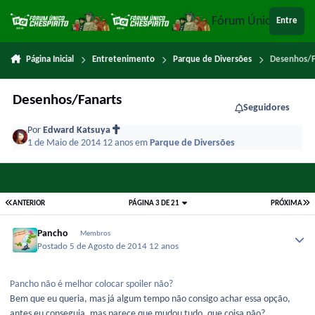
Ir para conteúdo
Fórum Único Chespi
Entre
Página Inicial
Entretenimento
Parque de Diversões
Desenhos/F
Desenhos/Fanarts
Seguidores
Por
Edward Katsuya
1 de Maio de 2014
12 anos
em
Parque de Diversões
ANTERIOR
PÁGINA 3 DE 21
PRÓXIMA
Pancho
Membros
Postado
5 de Agosto de 2014
12 anos
Pancho não é melhor colocar spoiler não?
Bem que eu queria, mas já algum tempo não consigo achar essa opção,
antes eu conseguia, mas parece que mudou tudo, que coisa não?