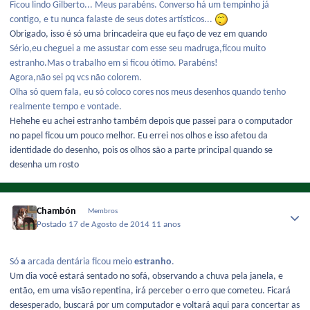
Ficou lindo Gilberto... Meus parabéns. Converso há um tempinho já
contigo, e tu nunca falaste de seus dotes artísticos...
Obrigado, isso é só uma brincadeira que eu faço de vez em quando
Sério,eu cheguei a me assustar com esse seu madruga,ficou muito
estranho.Mas o trabalho em si ficou ótimo. Parabéns!
Agora,não sei pq vcs não colorem.
Olha só quem fala, eu só coloco cores nos meus desenhos quando tenho
realmente tempo e vontade.
Hehehe eu achei estranho também depois que passei para o computador
no papel ficou um pouco melhor. Eu errei nos olhos e isso afetou da
identidade do desenho, pois os olhos são a parte principal quando se
desenha um rosto
Chambón
Membros
Postado
17 de Agosto de 2014
11 anos
Só
a
arcada dentária ficou meio
estranho
.
Um dia você estará sentado no sofá, observando a chuva pela janela, e
então, em uma visão repentina, irá perceber o erro que cometeu. Ficará
desesperado, buscará por um computador e voltará aqui para concertar as