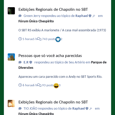
Exibições Regionais de Chapolin no SBT
Exibições Regionais de Chapolin no SBT
Green Jerry respondeu ao tópico de
Raphael
em
Fórum Único Chespirito
O SBT RS exibiu A marionete / A casa mal-assombrada (1973)
5 horas
5 h
743 posts
2
Pessoas que só você acha parecidas
Pessoas que só você acha parecidas
E.R
respondeu ao tópico de Seu Artério em
Parque de
Diversões
Apareceu um cara parecido com o Andy no SBT Sports Rio.
6 horas
6 h
93 posts
3
Exibições Regionais de Chapolin no SBT
Exibições Regionais de Chapolin no SBT
TIO JOÃO respondeu ao tópico de
Raphael
em
Fórum Único Chespirito