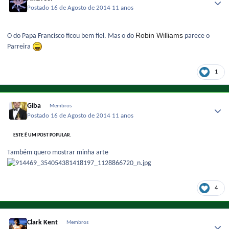
Postado
16 de Agosto de 2014
11 anos
Robin Williams
O do Papa Francisco ficou bem fiel. Mas o do
parece o
Parreira
1
Giba
Membros
Postado
16 de Agosto de 2014
11 anos
ESTE É UM POST POPULAR.
Também quero mostrar minha arte
4
Clark Kent
Membros