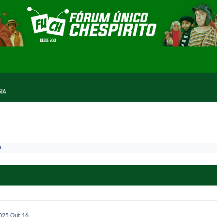
IA
a
2025
Out 16