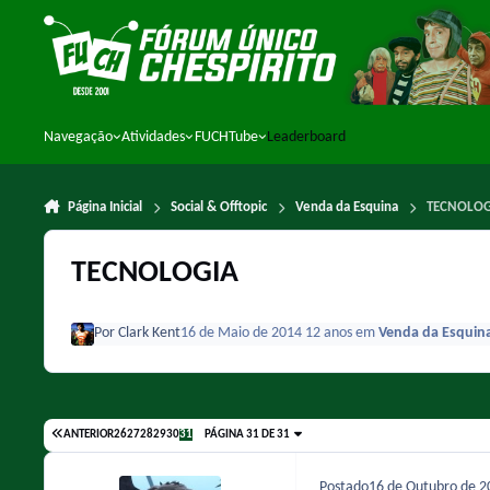
Ir para conteúdo
Navegação
Atividades
FUCHTube
Leaderboard
Página Inicial
Social & Offtopic
Venda da Esquina
TECNOLOG
TECNOLOGIA
Por
Clark Kent
16 de Maio de 2014
12 anos
em
Venda da Esquin
ANTERIOR
26
27
28
29
30
31
PÁGINA 31 DE 31
Postado
16 de Outubro de 