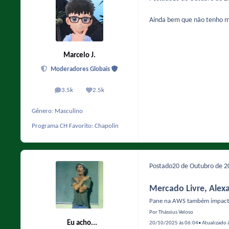
Ainda bem que não tenho mai
Marcelo J.
Moderadores Globais
3.5k
2.5k
posts
Reputação
Gênero:
Masculino
Programa CH Favorito:
Chapolin
Postado
20 de Outubro de 
Mercado Livre, Alexa
Pane na AWS também impacta 
Por Thássius Veloso
Eu acho...
20/10/2025 às 06:04• Atualizado 