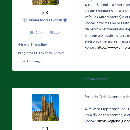
A reunião contará com a pre
Foram chamados para a reun
E.R
Veículos Automotores) e out
Moderadores Globais
Fontes próximas ao assunto 
de pedir a retomada das ex
42.4k
6.8k
posts
Reputação
Um veículo moderno usa, em 
eletrônica, sensores, freio
Gênero:
Masculino
Fonte :
https://www.cnnbra
Programa CH Favorito:
Chaves
Time:
Flamengo
2 semanas depois...
Postado
10 de Novembro d
A 7ª Vara Empresarial do Tr
Com dividas crescentes, a 
Fonte :
https://oglobo.glob
E.R