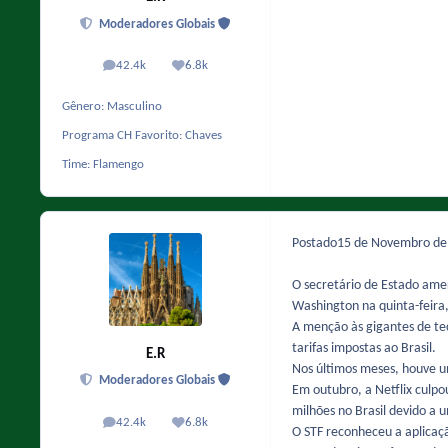
Moderadores Globais
42.4k
6.8k
posts
Reputação
Gênero:
Masculino
Programa CH Favorito:
Chaves
Time:
Flamengo
Postado
15 de Novembro d
O secretário de Estado amer
Washington na quinta-feira,
A menção às gigantes de te
tarifas impostas ao Brasil.
E.R
Nos últimos meses, houve um
Moderadores Globais
Em outubro, a Netflix culp
milhões no Brasil devido a u
42.4k
6.8k
posts
Reputação
O STF reconheceu a aplicaç