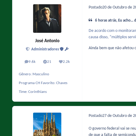
Postado
20 de Outubro de 
6 horas atrás, Eu acho... 
De acordo com o monitoramen
causa disso, “múltiplos se
José Antonio
Ainda bem que não afetou 
Administradores
9.6k
21
2.2k
posts
Solutions
Reputação
Gênero:
Masculino
Programa CH Favorito:
Chaves
Time:
Corinthians
Postado
27 de Outubro de 
O governo federal vai se re
de que a falta de semicondu