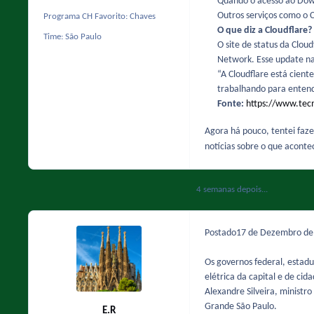
Quando o acesso ao Down
Outros serviços como o 
Programa CH Favorito:
Chaves
O que diz a Cloudflare?
Time:
São Paulo
O site de status da Clou
Network. Esse update na
“A Cloudflare está cien
trabalhando para entend
Fonte:
https://www.tecm
Agora há pouco, tentei faze
notícias sobre o que aconte
4 semanas depois...
Postado
17 de Dezembro d
Os governos federal, estadu
elétrica da capital e de ci
Alexandre Silveira, ministro
Grande São Paulo.
E.R