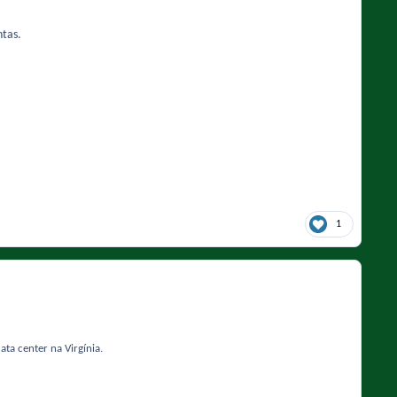
ntas.
1
a center na Virgínia.