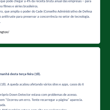
 que pode chegar a 4% da receita bruta anual das empresas -- para
ilmes e séries brasileiros.
ro, que amplia o poder do Cade (Conselho Administrativo de Defesa
ntitruste para preservar a concorrência no setor de tecnologia.
.
ington/
anhã desta terça-feira (18).
(18). A queda acabou afetando vários sites e apps, casos do X
 próprio Down Detector estava com problemas de acesso.
gem “Ocorreu um erro. Tente recarregar a página" aparecia.
eada.