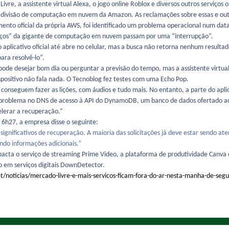
vre, a assistente virtual Alexa, o jogo online Roblox e diversos outros serviços
divisão de computação em nuvem da Amazon. As reclamações sobre essas e outr
to oficial da própria AWS, foi identificado um problema operacional num data c
rviços” da gigante de computação em nuvem passam por uma “interrupção”.
 aplicativo oficial até abre no celular, mas a busca não retorna nenhum result
ara resolvê-lo”.
pode desejar bom dia ou perguntar a previsão do tempo, mas a assistente virtua
positivo não fala nada. O Tecnoblog fez testes com uma Echo Pop.
 conseguem fazer as lições, com áudios e tudo mais. No entanto, a parte do apli
roblema no DNS de acesso à API do DynamoDB, um banco de dados ofertado aos
elerar a recuperação.”
 6h27, a empresa disse o seguinte:
significativos de recuperação. A maioria das solicitações já deve estar sendo 
ndo informações adicionais.”
ta o serviço de streaming Prime Video, a plataforma de produtividade Canva e
do em serviços digitais DownDetector.
et/noticias/mercado-livre-e-mais-servicos-ficam-fora-do-ar-nesta-manha-de-segu