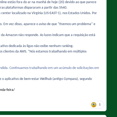
 online estão fora do ar na manhã de hoje (20) devido ao que parece
as plataformas dispararam a partir das 5h40.
enter localizado na Virgínia (US-EAST-1), nos Estados Unidos. Por
ado. Em vez disso, aparece o aviso de que “tivemos um problema” e
l da Amazon não responde. As luzes indicam que a requisição está
cativo dedicada às ligas não exibe nenhum ranking.
 clientes da AWS. “Nós estamos trabalhando em múltiplos
atendida. Continuamos trabalhando em um acúmulo de solicitações em
 o aplicativo de bem-estar Wellhub (antigo Gympass), segundo
nda-feira/
1