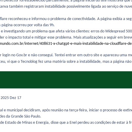
 Detector foi estabelecido parcialmente, a página inicial do site mostrava qu
Canva também registraram instabilidade possivelmente ligada ao serviço de nuv
dflare reconheceu e informou o problema de conectividade. A página exibia a se
 página ocorreu por volta das 9h.
te e investigando um problema que afeta vários clientes: erros do Widespread 5
er o impacto total e mitigar esse problema. Mais atualizações a seguir em brev
undo.com.br/internet/408631-x-chatgpt-e-mais-instabilidade-na-cloudflare-de
r login no Gov.br e não consegui. Tentei entrar em outro site e apareceu uma 
ceu, vi que o Tecnoblog fez uma matéria sobre a instabilidade, mas a página nã
e 2025
Dez 17
al e municipal decidiram, após reunião na terça-feira, iniciar o processo de ext
dades da Grande São Paulo.
 de Estado de Minas e Energia, disse que a Enel perdeu as condições de estar à f