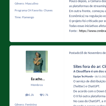
Pouco depois, a Câmara dos 
Gênero:
Masculino
as plataformas de streamin
Programa CH Favorito:
Chaves
Em outra frente, começou a
Econômica) na regulação ec
Time:
Flamengo
O projeto foi criticado por
Todas essas iniciativas afet
Fonte :
https://www.cnnbras
Postado
18 de Novembro d
Sites fora do ar: 
A Cloudflare é um dos 
Equipe TecMundo -
18/11/2025
Eu acho...
O serviço de distribuiçã
Membros
(Twitter) e ChatGPT.
De acordo com o Down De
6.2k
2.7k
O X foi outra plataform
posts
Reputação
No caso do ChatGPT, a m
Gênero:
Feminino