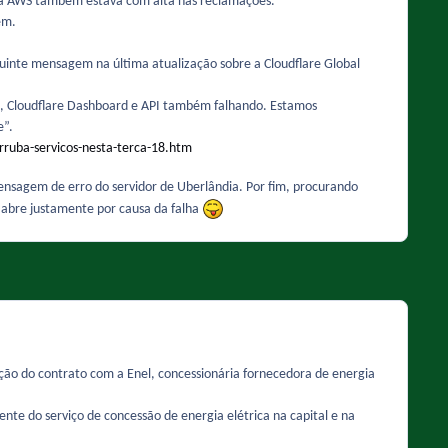
e a AWS também estava com alta nas reclamações.
em.
guinte mensagem na última atualização sobre a Cloudflare Global
00, Cloudflare Dashboard e API também falhando. Estamos
e”.
rruba-servicos-nesta-terca-18.htm
mensagem de erro do servidor de Uberlândia. Por fim, procurando
o abre justamente por causa da falha
inção do contrato com a Enel, concessionária fornecedora de energia
rente do serviço de concessão de energia elétrica na capital e na