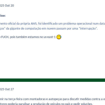
2025
Out 20
disse:
to oficial da própria AWS, foi identificado um problema operacional num data c
rviços” da gigante de computação em nuvem passam por uma “interrupção”.
o FUCH, pois também estamos no us-east-1
2025
Out 27
unir na terça-feira com montadoras e autopeças para discutir medidas contra a es
tores poderia paralisar a produção de veículos no país e pedir soluções.