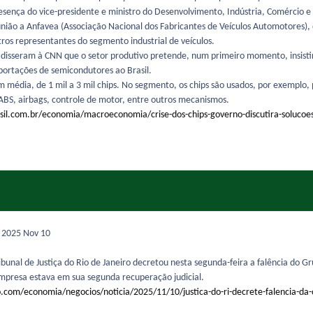
sença do vice-presidente e ministro do Desenvolvimento, Indústria, Comércio e 
ião a Anfavea (Associação Nacional dos Fabricantes de Veículos Automotores), 
ros representantes do segmento industrial de veículos.
disseram à CNN que o setor produtivo pretende, num primeiro momento, insistir
portações de semicondutores ao Brasil.
média, de 1 mil a 3 mil chips. No segmento, os chips são usados, por exemplo, p
s ABS, airbags, controle de motor, entre outros mecanismos.
sil.com.br/economia/macroeconomia/crise-dos-chips-governo-discutira-soluco
e 2025
Nov 10
ibunal de Justiça do Rio de Janeiro decretou nesta segunda-feira a falência do Gr
empresa estava em sua segunda recuperação judicial.
o.com/economia/negocios/noticia/2025/11/10/justica-do-ri-decrete-falencia-da-