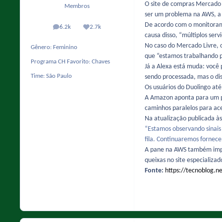
O site de compras Mercado Li
Membros
ser um problema na AWS, a 
De acordo com o monitoramen
6.2k
2.7k
posts
Reputação
causa disso, “múltiplos se
No caso do Mercado Livre, o
Gênero:
Feminino
que “estamos trabalhando p
Programa CH Favorito:
Chaves
Já a Alexa está muda: você 
Time:
São Paulo
sendo processada, mas o dis
Os usuários do Duolingo até
A Amazon aponta para um p
caminhos paralelos para ac
Na atualização publicada às
“Estamos observando sinais 
fila. Continuaremos fornece
A pane na AWS também impac
queixas no site especializa
Fonte:
https://tecnoblog.n