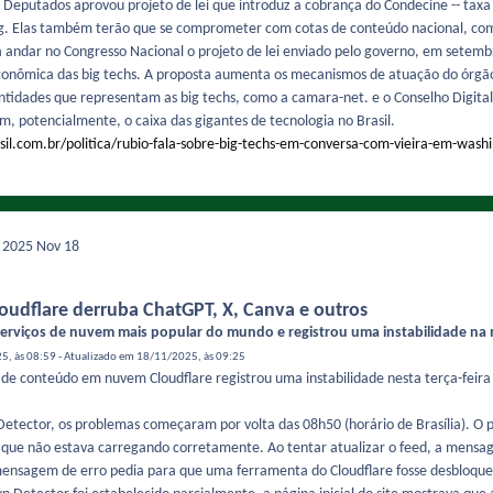
Deputados aprovou projeto de lei que introduz a cobrança do Condecine -- taxa
g. Elas também terão que se comprometer com cotas de conteúdo nacional, como f
 andar no Congresso Nacional o projeto de lei enviado pelo governo, em setemb
onômica das big techs. A proposta aumenta os mecanismos de atuação do órgão a
 entidades que representam as big techs, como a camara-net. e o Conselho Digital
am, potencialmente, o caixa das gigantes de tecnologia no Brasil.
il.com.br/politica/rubio-fala-sobre-big-techs-em-conversa-com-vieira-em-wash
e 2025
Nov 18
Cloudflare derruba ChatGPT, X, Canva e outros
serviços de nuvem mais popular do mundo e registrou uma instabilidade na m
, às 08:59 - Atualizado em 18/11/2025, às 09:25
o de conteúdo em nuvem Cloudflare registrou uma instabilidade nesta terça-feira 
tector, os problemas começaram por volta das 08h50 (horário de Brasília). O
a que não estava carregando corretamente. Ao tentar atualizar o feed, a mensa
ensagem de erro pedia para que uma ferramenta do Cloudflare fosse desbloqu