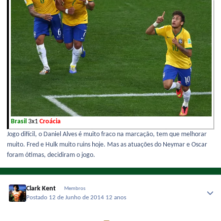
Brasil
3x1
Croácia
Jogo difícil, o Daniel Alves é muito fraco na marcação, tem que melhorar
muito. Fred e Hulk muito ruins hoje. Mas as atuações do Neymar e Oscar
foram ótimas, decidiram o jogo.
Clark Kent
Membros
Postado
12 de Junho de 2014
12 anos