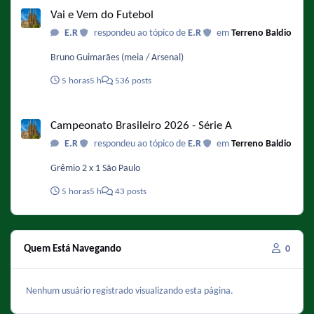
primavera de 2029. Fonte :
Vai e Vem do Futebol
https://www.omelete.com.br/series-tv/os-simpsons-voz-de-
E.R
respondeu ao tópico de
E.R
em
Terreno Baldio
bart-serie-vai-acabar-na-40-temporada
Bruno Guimarães (meia / Arsenal)
5 horas
5 h
536 posts
Campeonato Brasileiro 2026 - Série A
Campeonato Brasileiro 2026 - Série A
E.R
respondeu ao tópico de
E.R
em
Terreno Baldio
Grêmio 2 x 1 São Paulo
5 horas
5 h
43 posts
Quem Está Navegando
0
Nenhum usuário registrado visualizando esta página.