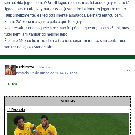
sem dúvida jogou bem. O Brasil jogou melhor, mas foi aquele jogo chato tá
ligado. David Luiz, Neymar e Oscar (Este principalmente) jogaram muito.
Hulk (infelizmente) e Fred totalmente apagados. Bernard entrou bem.
Enfim, 2x1 seria mais justo pelo o que foi o jogo.
Vale ressaltar que naquele lance não foi pênalti que originou o 2º gol, mas
tudo bem iam ganhar do mesmo jeito.
É bom o México ficar ligador na Croácia, jogaram muito, sem contar que
vão ter no jogo o Mandzukic.
Barbirotto
Membros
Postado
12 de Junho de 2014
12 anos
AUTOR
NOTÍCIAS
1ª Rodada