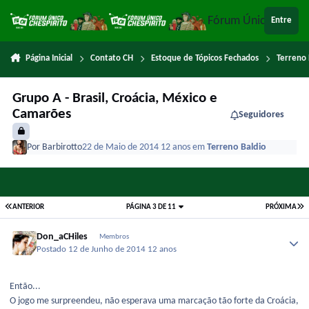
Ir para conteúdo
Fórum Único Chespi
Entre
Página Inicial
Contato CH
Estoque de Tópicos Fechados
Terreno 
Grupo A - Brasil, Croácia, México e
Camarões
Seguidores
Por
Barbirotto
22 de Maio de 2014
12 anos
em
Terreno Baldio
ANTERIOR
PÁGINA 3 DE 11
PRÓXIMA
Don_aCHiles
Membros
Postado
12 de Junho de 2014
12 anos
Então...
O jogo me surpreendeu, não esperava uma marcação tão forte da Croácia,