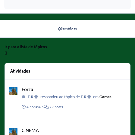
Seguidores
Ir para a lista de tópicos
Atividades
Forza
Forza
E.R
respondeu ao tópico de
E.R
em
Games
4 horas
4 h
79 posts
CINEMA
CINEMA