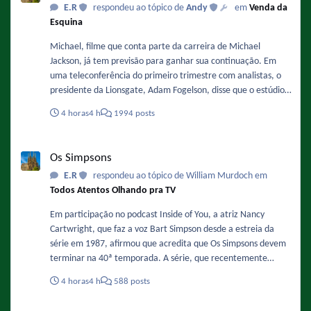
E.R
respondeu ao tópico de
Andy
em
Venda da
Esquina
Michael, filme que conta parte da carreira de Michael
Jackson, já tem previsão para ganhar sua continuação. Em
uma teleconferência do primeiro trimestre com analistas, o
presidente da Lionsgate, Adam Fogelson, disse que o estúdio
está planejando iniciar a produção no final deste ano ou no
4 horas
4 h
1994 posts
início de 2027. Sobre a data ele comentou: "Acredito que o
final de 2027 ou o primeiro semestre de 2028 sejam as
Os Simpsons
previsões mais otimistas para o segundo filme." Fonte :
Os Simpsons
https://www.omelete.com.br/filmes/michael-2-sequencia-da-
E.R
respondeu ao tópico de William Murdoch em
cinebiografia-de-michael-jackson-ganha-previsao-de-estreia-
Todos Atentos Olhando pra TV
nos-cinemas-confira
Em participação no podcast Inside of You, a atriz Nancy
Cartwright, que faz a voz Bart Simpson desde a estreia da
série em 1987, afirmou que acredita que Os Simpsons devem
terminar na 40ª temporada. A série, que recentemente
finalizou sua 37ª temporada e se prepara para a 38ª
4 horas
4 h
588 posts
temporada, já tem renovação garantida até a temporada 40,
o que significa que o fim estimado pela atriz ocorreria na
Vai e Vem do Futebol