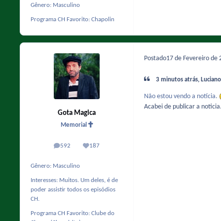
Gênero:
Masculino
Programa CH Favorito:
Chapolin
Postado
17 de Fevereiro de
3 minutos atrás, Luciano 
Não estou vendo a notícia.
Acabei de publicar a noticia
Gota Magica
Memorial
592
187
posts
Reputação
Gênero:
Masculino
Interesses:
Muitos. Um deles, é de
poder assistir todos os episódios
CH.
Programa CH Favorito:
Clube do