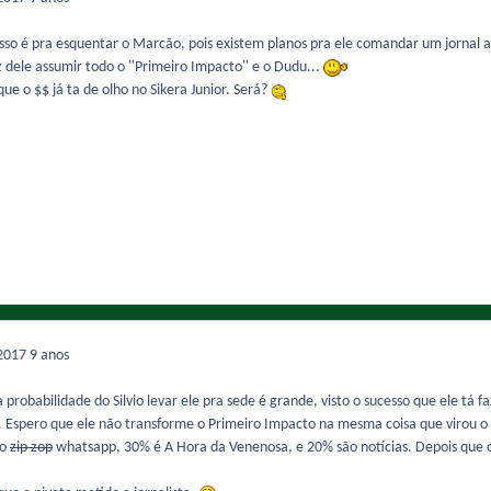
so é pra esquentar o Marcão, pois existem planos pra ele comandar um jornal ao
z dele assumir todo o "Primeiro Impacto" e o Dudu...
ue o $$ já ta de olho no Sikera Junior. Será?
 2017
9 anos
a probabilidade do Silvio levar ele pra sede é grande, visto o sucesso que ele tá 
.. Espero que ele não transforme o Primeiro Impacto na mesma coisa que virou 
do
zip zop
whatsapp, 30% é A Hora da Venenosa, e 20% são notícias. Depois que 