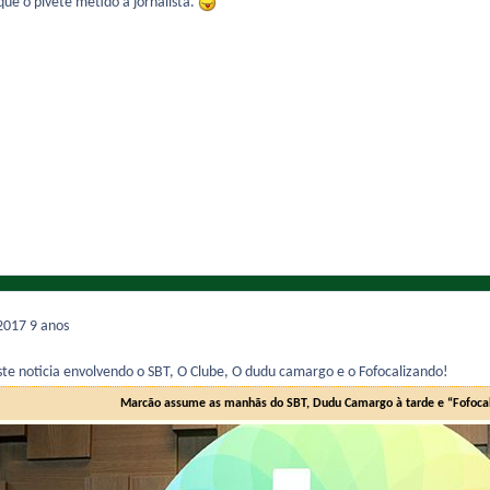
ue o pivete metido a jornalista.
 2017
9 anos
te noticia envolvendo o SBT, O Clube, O dudu camargo e o Fofocalizando!
Marcão assume as manhãs do SBT, Dudu Camargo à tarde e “Fofocal