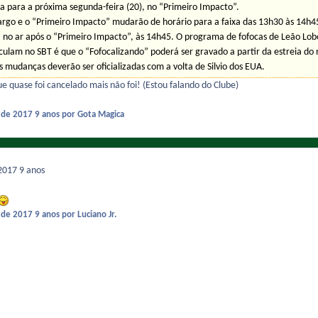
 para a próxima segunda-feira (20), no “Primeiro Impacto”.
argo e o “Primeiro Impacto” mudarão de horário para a faixa das 13h30 às 14h45
á no ar após o “Primeiro Impacto”, às 14h45. O programa de fofocas de Leão Lobo
culam no SBT é que o “Fofocalizando” poderá ser gravado a partir da estreia do
 mudanças deverão ser oficializadas com a volta de Silvio dos EUA.
e quase foi cancelado mais não foi! (Estou falando do Clube)
o de 2017
9 anos
por Gota Magica
 2017
9 anos
o de 2017
9 anos
por Luciano Jr.