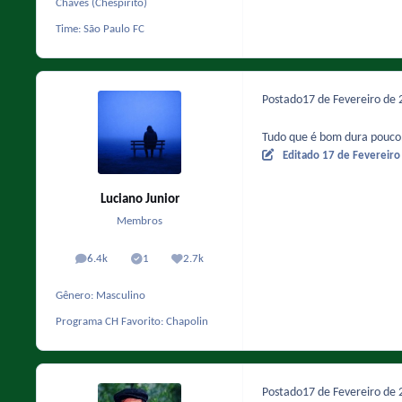
Chaves (Chespirito)
Time:
São Paulo FC
Postado
17 de Fevereiro de
Tudo que é bom dura pouco
Editado
17 de Fevereir
Luciano Junior
Membros
6.4k
1
2.7k
posts
Solutions
Reputação
Gênero:
Masculino
Programa CH Favorito:
Chapolin
Postado
17 de Fevereiro de