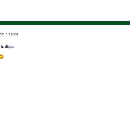
 2017
9 anos
Jr. disse:
.