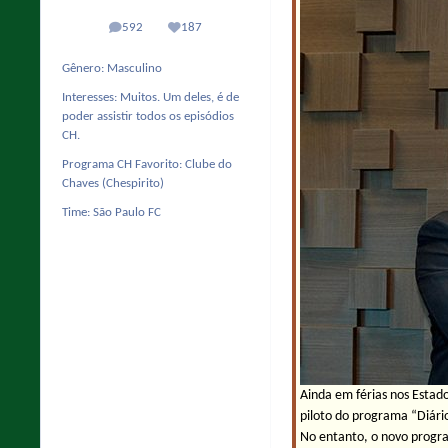
592
187
posts
Reputação
Gênero:
Masculino
Interesses:
Muitos. Um deles, é de
poder assistir todos os episódios
CH.
Programa CH Favorito:
Clube do
Chaves (Chespirito)
Time:
São Paulo FC
Ainda em férias nos Estad
piloto do programa “Diári
No entanto, o novo progra