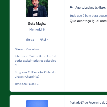
Agora, Luciano Jr. disse:
Tudo que é bom dura pouco
Que aconteça igual ante
Gota Magica
Memorial
592
187
posts
Reputação
Gênero:
Masculino
Interesses:
Muitos. Um deles, é de
poder assistir todos os episódios
CH.
Programa CH Favorito:
Clube do
Chaves (Chespirito)
Time:
São Paulo FC
Postado
17 de Fevereiro de