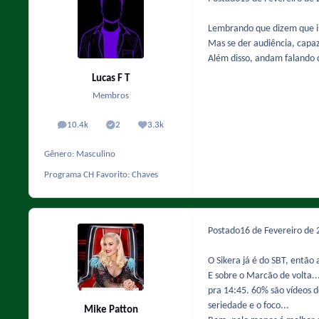
Lembrando que dizem que is
Mas se der audiência, capa
Além disso, andam falando q
Lucas F T
Membros
10.4k
2
3.3k
posts
Solutions
Reputação
Gênero:
Masculino
Programa CH Favorito:
Chaves
Postado
16 de Fevereiro de
O Sikera já é do SBT, então 
E sobre o Marcão de volta.
pra 14:45. 60% são vídeos 
seriedade e o foco...
Mike Patton