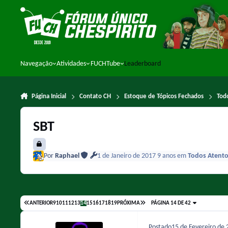
Ir para conteúdo
Navegação
Atividades
FUCHTube
Leaderboard
Página Inicial
Contato CH
Estoque de Tópicos Fechados
Tod
SBT
Por
Raphael
1 de Janeiro de 2017
9 anos
em
Todos Atento
ANTERIOR
9
10
11
12
13
14
15
16
17
18
19
PRÓXIMA
PÁGINA 14 DE 42
Postado
15 de Fevereiro de