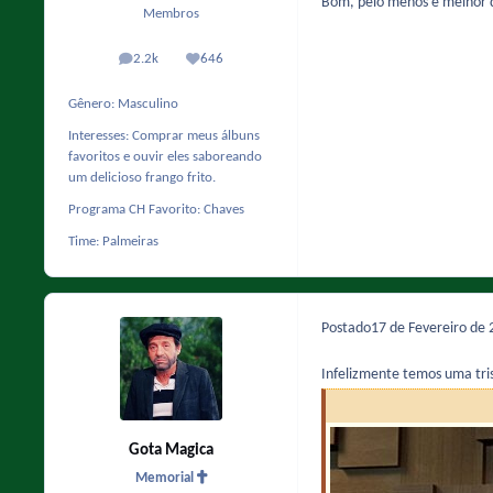
Bom, pelo menos é melhor q
Membros
2.2k
646
posts
Reputação
Gênero:
Masculino
Interesses:
Comprar meus álbuns
favoritos e ouvir eles saboreando
um delicioso frango frito.
Programa CH Favorito:
Chaves
Time:
Palmeiras
Postado
17 de Fevereiro de
Infelizmente temos uma tris
Gota Magica
Memorial