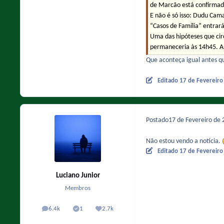
de Marcão está confirmada
E não é só isso: Dudu Cam
“Casos de Família” entrar
Uma das hipóteses que cir
permaneceria às 14h45. As
Que aconteça igual antes qu
Editado
17 de Fevereir
Postado
17 de Fevereiro de
Não estou vendo a notícia.
Editado
17 de Fevereir
Luciano Junior
Membros
6.4k
1
2.7k
posts
Solutions
Reputação