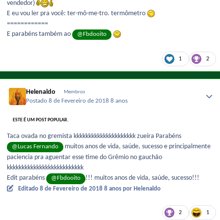
vendedor)
E eu vou ler pra você: ter-mô-me-tro. termômetro
============
E parabéns também ao
@Fbdooito
1
2
Helenaldo
Membros
Postado
8 de Fevereiro de 2018
8 anos
ESTE É UM POST POPULAR.
Taca ovada no gremista kkkkkkkkkkkkkkkkkkkkk zueira Parabéns
muitos anos de vida, saúde, sucesso e principalmente
@Lucas Fernando
paciencia pra aguentar esse time do Grêmio no gauchão
kkkkkkkkkkkkkkkkkkkkkkkkkk
Edit parabéns
!!! muitos anos de vida, saúde, sucesso!!!
@Fbdooito
Editado
8 de Fevereiro de 2018
8 anos
por Helenaldo
2
1