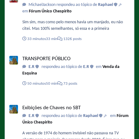
MichaelJackson respondeu ao tópico de
Raphael
em
Fórum Único Chespirito
Sim sim, mas como pelo menos havia um manjado, eu não
citei. Mas 100% semelhantes, só essa e a primeira
33 minutos
33 min
1326 posts
TRANSPORTE PÚBLICO
TRANSPORTE PÚBLICO
E.R
respondeu ao tópico de
E.R
em
Venda da
Esquina
50 minutos
50 min
73 posts
Exibições de Chaves no SBT
Exibições de Chaves no SBT
E.R
respondeu ao tópico de
Raphael
em
Fórum
Único Chespirito
A versão de 1974 do homem invisível não passava na TV