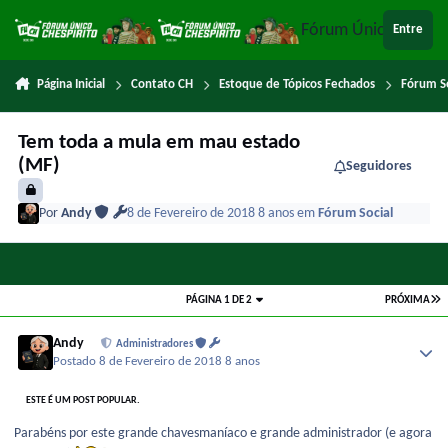
Ir para conteúdo
Fórum Único Chespi
Entre
Página Inicial
Contato CH
Estoque de Tópicos Fechados
Fórum So
Tem toda a mula em mau estado
(MF)
Seguidores
Por
Andy
8 de Fevereiro de 2018
8 anos
em
Fórum Social
PÁGINA 1 DE 2
PRÓXIMA
Andy
Administradores
Postado
8 de Fevereiro de 2018
8 anos
ESTE É UM POST POPULAR.
Parabéns por este grande chavesmaníaco e grande administrador (e agora