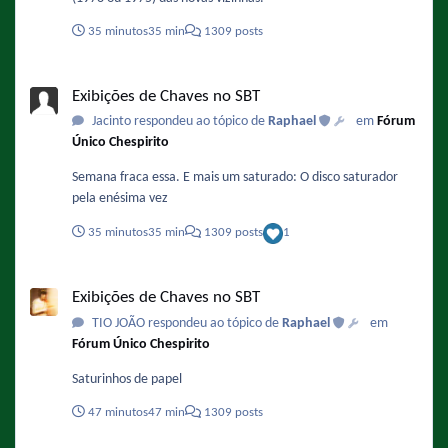
35 minutos
35 min
1309 posts
Exibições de Chaves no SBT
Exibições de Chaves no SBT
Jacinto respondeu ao tópico de
Raphael
em
Fórum
Único Chespirito
Semana fraca essa. E mais um saturado: O disco saturador
pela enésima vez
35 minutos
35 min
1309 posts
1
Exibições de Chaves no SBT
Exibições de Chaves no SBT
TIO JOÃO respondeu ao tópico de
Raphael
em
Fórum Único Chespirito
Saturinhos de papel
47 minutos
47 min
1309 posts