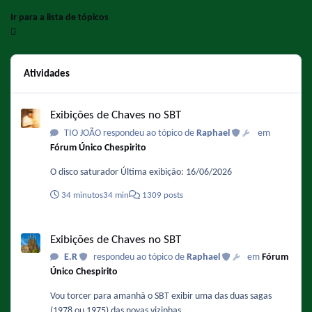
Ir para a lista de tópicos
Atividades
Exibições de Chaves no SBT
Exibições de Chaves no SBT
TIO JOÃO respondeu ao tópico de
Raphael
em
Fórum Único Chespirito
O disco saturador Última exibição: 16/06/2026
34 minutos
34 min
1309 posts
Exibições de Chaves no SBT
Exibições de Chaves no SBT
E.R
respondeu ao tópico de
Raphael
em
Fórum
Único Chespirito
Vou torcer para amanhã o SBT exibir uma das duas sagas
(1978 ou 1975) das novas vizinhas.