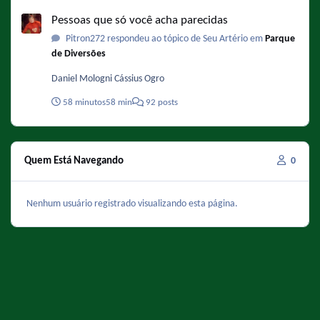
Pessoas que só você acha parecidas
Pessoas que só você acha parecidas
Pitron272 respondeu ao tópico de Seu Artério em
Parque
de Diversões
Daniel Mologni Cássius Ogro
58 minutos
58 min
92 posts
Quem Está Navegando
0
Nenhum usuário registrado visualizando esta página.