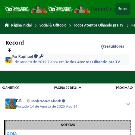
Ir para conteúdo
Fórum Único Chespi
Entre
Página Inicial
Social & Offtopic
Todos Atentos Olhando pra TV
R
Record
Seguidores
Por
Raphael
1 de Janeiro de 2019
7 anos
em
Todos Atentos Olhando pra TV
ANTERIOR
PÁGINA 29 DE 31
PRÓXIMA
E.R
Moderadores Globais
Postado
14 de Agosto de 2025
Ago 14
NOTÍCIAS
O DIA