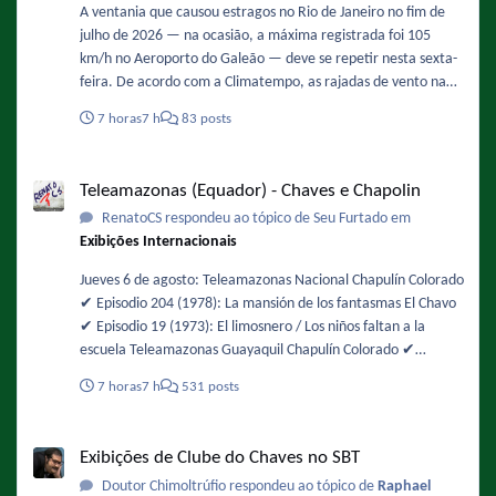
A ventania que causou estragos no Rio de Janeiro no fim de
julho de 2026 — na ocasião, a máxima registrada foi 105
km/h no Aeroporto do Galeão — deve se repetir nesta sexta-
feira. De acordo com a Climatempo, as rajadas de vento na
Região Metropolita podem ficar entre 71 km/h e 90 km/h,
7 horas
7 h
83 posts
com possibilidade de queda de árvores. Os ventos devem
ganhar força ao longo do dia, com maior intensidade entre
Teleamazonas (Equador) - Chaves e Chapolin
12h e 18h. Fonte :
Teleamazonas (Equador) - Chaves e Chapolin
https://oglobo.globo.com/rio/noticia/2026/08/06/rajadas-de-
RenatoCS respondeu ao tópico de Seu Furtado em
vento-mais-intensas-sao-esperadas-entre-12h-e-18h-desta-
Exibições Internacionais
sexta-feira-diz-climatempo.ghtml - De novo !
Jueves 6 de agosto: Teleamazonas Nacional Chapulín Colorado
✔️ Episodio 204 (1978): La mansión de los fantasmas El Chavo
✔️ Episodio 19 (1973): El limosnero / Los niños faltan a la
escuela Teleamazonas Guayaquil Chapulín Colorado ✔️
Episodio 49 (1974): Buscando alojamiento / La chicharra
7 horas
7 h
531 posts
paralizadora El Chavo ✔️ Episodio 105 (1975): La fuente de los
deseos
Exibições de Clube do Chaves no SBT
Exibições de Clube do Chaves no SBT
Doutor Chimoltrúfio respondeu ao tópico de
Raphael