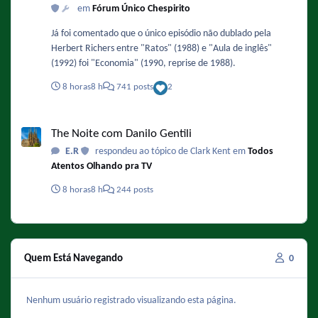
em
Fórum Único Chespirito
Já foi comentado que o único episódio não dublado pela
Herbert Richers entre "Ratos" (1988) e "Aula de inglês"
(1992) foi "Economia" (1990, reprise de 1988).
8 horas
8 h
741 posts
2
The Noite com Danilo Gentili
The Noite com Danilo Gentili
E.R
respondeu ao tópico de Clark Kent em
Todos
Atentos Olhando pra TV
8 horas
8 h
244 posts
Quem Está Navegando
0
Nenhum usuário registrado visualizando esta página.