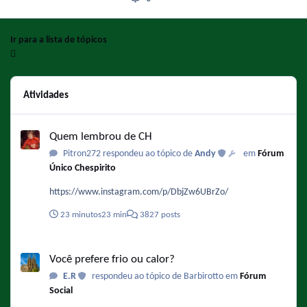
Ir para a lista de tópicos
Atividades
Quem lembrou de CH
Quem lembrou de CH
Pitron272 respondeu ao tópico de
Andy
em
Fórum
Único Chespirito
https://www.instagram.com/p/DbjZw6UBrZo/
23 minutos
23 min
3827 posts
Você prefere frio ou calor?
Você prefere frio ou calor?
E.R
respondeu ao tópico de Barbirotto em
Fórum
Social