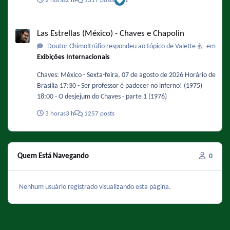
2 horas
2 h
1317 posts
1
do episódio da Pichorra.
Las Estrellas (México) - Chaves e Chapolin
Las Estrellas (México) - Chaves e Chapolin
Doutor Chimoltrúfio respondeu ao tópico de Valette
em
Exibições Internacionais
Chaves: México - Sexta-feira, 07 de agosto de 2026 Horário de
Brasília 17:30 - Ser professor é padecer no inferno! (1975)
18:00 - O desjejum do Chaves - parte 1 (1976)
3 horas
3 h
1257 posts
Quem Está Navegando
0
Nenhum usuário registrado visualizando esta página.