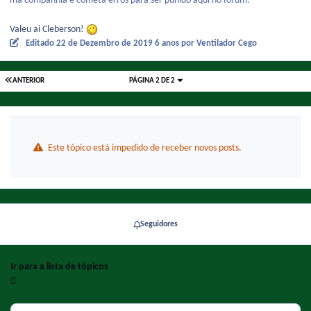
má companhia e cometa erros para ser punido aqui no fórum.
Valeu ai Cleberson!
Editado
22 de Dezembro de 2019
6 anos
por Ventilador Cego
ANTERIOR
PÁGINA 2 DE 2
Este tópico está impedido de receber novos posts.
Seguidores
Ir para a lista de tópicos