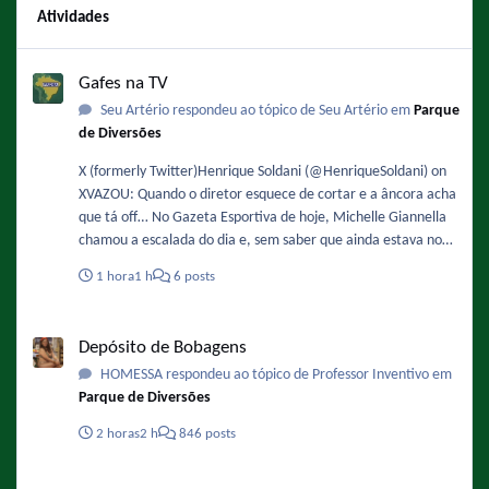
Atividades
Gafes na TV
Gafes na TV
Seu Artério respondeu ao tópico de Seu Artério em
Parque
de Diversões
X (formerly Twitter)Henrique Soldani (@HenriqueSoldani) on
XVAZOU: Quando o diretor esquece de cortar e a âncora acha
que tá off… No Gazeta Esportiva de hoje, Michelle Giannella
chamou a escalada do dia e, sem saber que ainda estava no
ar, apareceu brava e dan
1 hora
1 h
6 posts
Depósito de Bobagens
Depósito de Bobagens
HOMESSA respondeu ao tópico de Professor Inventivo em
Parque de Diversões
2 horas
2 h
846 posts