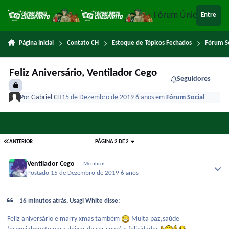
Ir para conteúdo
Fórum Único Chespi
Entre
Página Inicial
Contato CH
Estoque de Tópicos Fechados
Fórum So
Feliz Aniversário, Ventilador Cego
Seguidores
Por
Gabriel CH
15 de Dezembro de 2019
6 anos
em
Fórum Social
ANTERIOR
PÁGINA 2 DE 2
Ventilador Cego
Membros
Postado
15 de Dezembro de 2019
6 anos
16 minutos atrás, Usagi White disse:
Feliz aniversário e marry xmas também
Muita paz,saúde