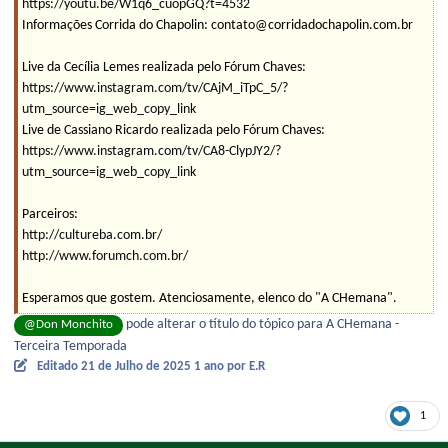
https://youtu.be/W1q6_cuopGQ?t=4532
Informações Corrida do Chapolin: contato@corridadochapolin.com.br
Live da Cecília Lemes realizada pelo Fórum Chaves:
https://www.instagram.com/tv/CAjM_iTpC_5/?
utm_source=ig_web_copy_link
Live de Cassiano Ricardo realizada pelo Fórum Chaves:
https://www.instagram.com/tv/CA8-ClypJY2/?
utm_source=ig_web_copy_link
Parceiros:
http://cultureba.com.br/
http://www.forumch.com.br/
Esperamos que gostem. Atenciosamente, elenco do "A CHemana".
pode alterar o título do tópico para A CHemana -
@Don Monchito
Terceira Temporada
Editado
21 de Julho de 2025
1 ano
por E.R
1