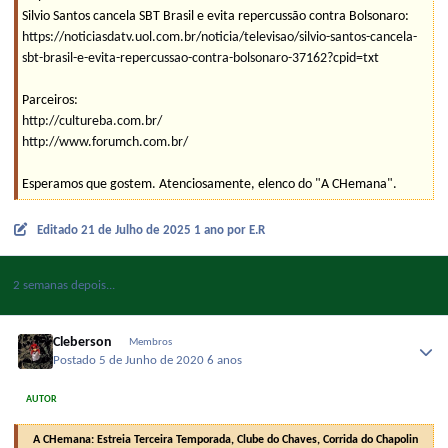
Silvio Santos cancela SBT Brasil e evita repercussão contra Bolsonaro:
https://noticiasdatv.uol.com.br/noticia/televisao/silvio-santos-cancela-
sbt-brasil-e-evita-repercussao-contra-bolsonaro-37162?cpid=txt
Parceiros:
http://cultureba.com.br/
http://www.forumch.com.br/
Esperamos que gostem. Atenciosamente, elenco do "A CHemana".
Editado
21 de Julho de 2025
1 ano
por E.R
2 semanas depois...
Cleberson
Membros
Postado
5 de Junho de 2020
6 anos
AUTOR
A CHemana: Estreia Terceira Temporada, Clube do Chaves, Corrida do Chapolin