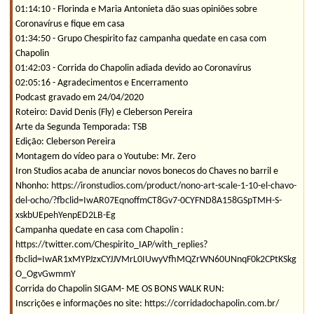
01:14:10 - Florinda e Maria Antonieta dão suas opiniões sobre
Coronavírus e fique em casa
01:34:50 - Grupo Chespirito faz campanha quedate en casa com
Chapolin
01:42:03 - Corrida do Chapolin adiada devido ao Coronavírus
02:05:16 - Agradecimentos e Encerramento
Podcast gravado em 24/04/2020
Roteiro: David Denis (Fly) e Cleberson Pereira
Arte da Segunda Temporada: TSB
Edição: Cleberson Pereira
Montagem do vídeo para o Youtube: Mr. Zero
Iron Studios acaba de anunciar novos bonecos do Chaves no barril e
Nhonho:
https://ironstudios.com/product/nono-art-scale-1-10-el-chavo-
del-ocho/?fbclid=IwAR07EqnoffmCT8Gv7-0CYFND8A158GSpTMH-S-
xskbUEpehYenpED2LB-Eg
Campanha quedate en casa com Chapolin :
https://twitter.com/Chespirito_IAP/with_replies?
fbclid=IwAR1xMYPJzxCYJJVMrL0IUwyVfhMQZrWN60UNnqF0k2CPtKSkg
O_OgvGwmmY
Corrida do Chapolin SIGAM- ME OS BONS WALK RUN:
Inscrições e informações no site:
https://corridadochapolin.com.br/