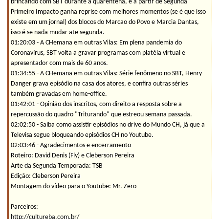
brincando com SBT durante a quarentena, e a partir de Segunda
Primeiro Impacto ganha reprise com melhores momentos (se é que isso
existe em um jornal) dos blocos do Marcao do Povo e Marcia Dantas,
isso é se nada mudar ate segunda.
01:20:03 - A CHemana em outras Vilas: Em plena pandemia do
Coronavírus, SBT volta a gravar programas com platéia virtual e
apresentador com mais de 60 anos.
01:34:55 - A CHemana em outras Vilas: Série fenômeno no SBT, Henry
Danger grava episódio na casa dos atores, e confira outras séries
também gravadas em home-office.
01:42:01 - Opinião dos inscritos, com direito a resposta sobre a
repercussão do quadro "Triturando" que estreou semana passada.
02:02:50 - Saiba como assistir episódios no drive do Mundo CH, já que a
Televisa segue bloqueando episódios CH no Youtube.
02:03:46 - Agradecimentos e encerramento
Roteiro: David Denis (Fly) e Cleberson Pereira
Arte da Segunda Temporada: TSB
Edição: Cleberson Pereira
Montagem do vídeo para o Youtube: Mr. Zero
Parceiros:
http://cultureba.com.br/