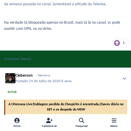
da semana passada no canal, lamentável a atitude da Televisa.
Na verdade tá bloqueado apenas no Brasil, mais tá lá no canal, vc pode
assistir com VPN, ou no drive.
1
3 semanas depois...
Cleberson
Membros
Postado
29 de Julho de 2020
6 anos
AUTOR
A CHemana Live:Dublagem perdida do Chespirito é encontrada,Chaves diário no
SBT e se despede do MSW
Sejam muito bem-vindos ao "A CHemana"!, agora em formato de Live.
Desta vez com Cleberson, David Denis (Fly), e Luis Pancada. Confira os
Entre
Cadastre-se
Pesquisar
Menu
assuntos desse programa: