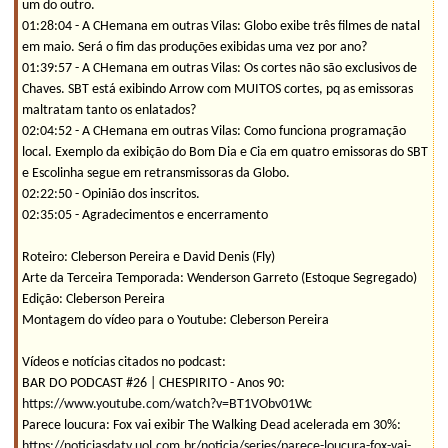
um do outro.
01:28:04 - A CHemana em outras Vilas: Globo exibe três filmes de natal
em maio. Será o fim das produções exibidas uma vez por ano?
01:39:57 - A CHemana em outras Vilas: Os cortes não são exclusivos de
Chaves. SBT está exibindo Arrow com MUITOS cortes, pq as emissoras
maltratam tanto os enlatados?
02:04:52 - A CHemana em outras Vilas: Como funciona programação
local. Exemplo da exibição do Bom Dia e Cia em quatro emissoras do SBT
e Escolinha segue em retransmissoras da Globo.
02:22:50 - Opinião dos inscritos.
02:35:05 - Agradecimentos e encerramento
Roteiro: Cleberson Pereira e David Denis (Fly)
Arte da Terceira Temporada: Wenderson Garreto (Estoque Segregado)
Edição: Cleberson Pereira
Montagem do vídeo para o Youtube: Cleberson Pereira
Vídeos e notícias citados no podcast:
BAR DO PODCAST #26 | CHESPIRITO - Anos 90:
https://www.youtube.com/watch?v=BT1VObv01Wc
Parece loucura: Fox vai exibir The Walking Dead acelerada em 30%:
https://noticiasdatv.uol.com.br/noticia/series/parece-loucura-fox-vai-