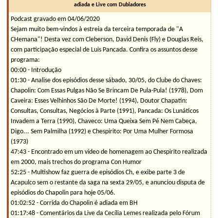
adiada e Live com Dubladores
Podcast gravado em 04/06/2020
Sejam muito bem-vindos à estreia da terceira temporada de "A
CHemana"! Desta vez com Cleberson, David Denis (Fly) e Douglas Reis,
com participação especial de Luis Pancada. Confira os assuntos desse
programa:
00:00 - Introdução
01:30 - Analise dos episódios desse sábado, 30/05, do Clube do Chaves:
Chapolin: Com Essas Pulgas Não Se Brincam De Pula-Pula! (1978), Dom
Caveira: Esses Velhinhos São De Morte! (1994), Doutor Chapatin:
Consultas, Consultas, Negócios à Parte (1991), Pancada: Os Lunáticos
Invadem a Terra (1990), Chaveco: Uma Queixa Sem Pé Nem Cabeça,
Digo... Sem Palmilha (1992) e Chespirito: Por Uma Mulher Formosa
(1973)
47:43 - Encontrado em um vídeo de homenagem ao Chespirito realizada
em 2000, mais trechos do programa Con Humor
52:25 - Multishow faz guerra de episódios Ch, e exibe parte 3 de
Acapulco sem o restante da saga na sexta 29/05, e anunciou disputa de
episódios do Chapolin para hoje 05/06.
01:02:52 - Corrida do Chapolin é adiada em BH
01:17:48 - Comentários da Live da Cecília Lemes realizada pelo Fórum