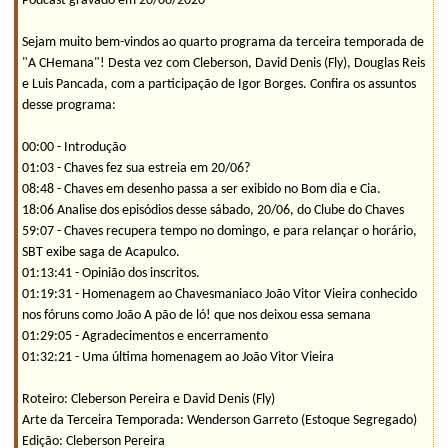
Podcast gravado em 20/06/2020
Sejam muito bem-vindos ao quarto programa da terceira temporada de
"A CHemana"! Desta vez com Cleberson, David Denis (Fly), Douglas Reis
e Luis Pancada, com a participação de Igor Borges. Confira os assuntos
desse programa:
00:00 - Introdução
01:03 - Chaves fez sua estreia em 20/06?
08:48 - Chaves em desenho passa a ser exibido no Bom dia e Cia.
18:06 Analise dos episódios desse sábado, 20/06, do Clube do Chaves
59:07 - Chaves recupera tempo no domingo, e para relançar o horário,
SBT exibe saga de Acapulco.
01:13:41 - Opinião dos inscritos.
01:19:31 - Homenagem ao Chavesmaniaco João Vitor Vieira conhecido
nos fóruns como João A pão de ló! que nos deixou essa semana
01:29:05 - Agradecimentos e encerramento
01:32:21 - Uma última homenagem ao João Vitor Vieira
Roteiro: Cleberson Pereira e David Denis (Fly)
Arte da Terceira Temporada: Wenderson Garreto (Estoque Segregado)
Edição: Cleberson Pereira