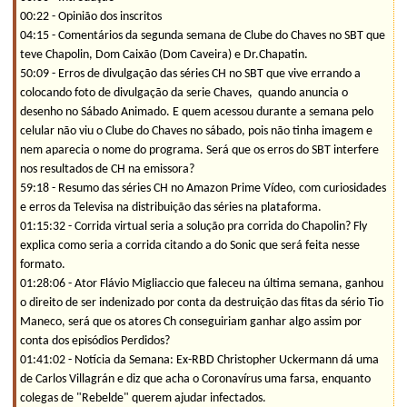
00:22 - Opinião dos inscritos
04:15 - Comentários da segunda semana de Clube do Chaves no SBT que
teve Chapolin, Dom Caixão (Dom Caveira) e Dr.Chapatin.
50:09 - Erros de divulgação das séries CH no SBT que vive errando a
colocando foto de divulgação da serie Chaves, quando anuncia o
desenho no Sábado Animado. E quem acessou durante a semana pelo
celular não viu o Clube do Chaves no sábado, pois não tinha imagem e
nem aparecia o nome do programa. Será que os erros do SBT interfere
nos resultados de CH na emissora?
59:18 - Resumo das séries CH no Amazon Prime Vídeo, com curiosidades
e erros da Televisa na distribuição das séries na plataforma.
01:15:32 - Corrida virtual seria a solução pra corrida do Chapolin? Fly
explica como seria a corrida citando a do Sonic que será feita nesse
formato.
01:28:06 - Ator Flávio Migliaccio que faleceu na última semana, ganhou
o direito de ser indenizado por conta da destruição das fitas da sério Tio
Maneco, será que os atores Ch conseguiriam ganhar algo assim por
conta dos episódios Perdidos?
01:41:02 - Notícia da Semana: Ex-RBD Christopher Uckermann dá uma
de Carlos Villagrán e diz que acha o Coronavírus uma farsa, enquanto
colegas de "Rebelde" querem ajudar infectados.