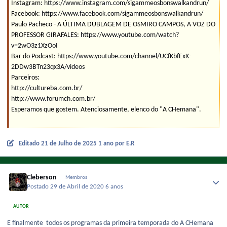
Instagram:
https://www.instagram.com/sigammeosbonswalkandrun/
Facebook:
https://www.facebook.com/sigammeosbonswalkandrun/
Paulo Pacheco - A ÚLTIMA DUBLAGEM DE OSMIRO CAMPOS, A VOZ DO
PROFESSOR GIRAFALES:
https://www.youtube.com/watch?
v=2wO3z1XzOoI
Bar do Podcast:
https://www.youtube.com/channel/UCfKbfExK-
2DDw3BTn23qx3A/videos
Parceiros:
http://cultureba.com.br/
http://www.forumch.com.br/
Esperamos que gostem. Atenciosamente, elenco do "A CHemana".
Editado
21 de Julho de 2025
1 ano
por E.R
Cleberson
Membros
Postado
29 de Abril de 2020
6 anos
AUTOR
E finalmente todos os programas da primeira temporada do A CHemana