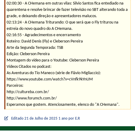
02:00:30 - A CHemana em outras vilas: Silvio Santos fica entediado na
quarentena e resolve brincar de fazer televisão no SBT alterando toda a
grade, e deixando direção e apresentadores malucos.
02:13:24 - A CHemana Triturando: O que será que o Fly triturou na
estreia do novo quadro do A CHemana.
02:16:55 - Agradecimentos e encerramento
Roteiro: David Denis (Fly) e Cleberson Pereira
Arte da Segunda Temporada: TSB
Edição: Cleberson Pereira
Montagem do vídeo para o Youtube: Cleberson Pereira
Vídeos Citados no podcast:
As Aventuras do Tio Maneco (série de Flávio Migliaccio):
https://www.youtube.com/watch?v=cVnfk9kYnUM
Parceiros:
http://cultureba.com.br/
http://www.forumch.com.br/
Esperamos que gostem. Atenciosamente, elenco do "A CHemana".
Editado
21 de Julho de 2025
1 ano
por E.R