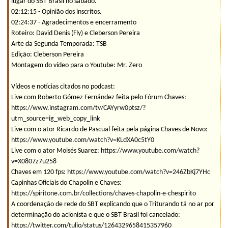
lugar do SBT Brasil no sábado.
02:12:15 - Opinião dos inscritos.
02:24:37 - Agradecimentos e encerramento
Roteiro: David Denis (Fly) e Cleberson Pereira
Arte da Segunda Temporada: TSB
Edição: Cleberson Pereira
Montagem do vídeo para o Youtube: Mr. Zero
Vídeos e notícias citados no podcast:
Live com Roberto Gómez Fernández feita pelo Fórum Chaves:
https://www.instagram.com/tv/CAYyrw0ptsz/?
utm_source=ig_web_copy_link
Live com o ator Ricardo de Pascual feita pela página Chaves de Novo:
https://www.youtube.com/watch?v=KLdXA0c5tY0
Live com o ator Moisés Suarez:
https://www.youtube.com/watch?
v=X0807z7u258
Chaves em 120 fps:
https://www.youtube.com/watch?v=246ZbKj7YHc
Capinhas Oficiais do Chapolin e Chaves:
https://spiritone.com.br/collections/chaves-chapolin-e-chespirito
A coordenação de rede do SBT explicando que o Triturando tá no ar por
determinação do acionista e que o SBT Brasil foi cancelado:
https://twitter.com/tulio/status/1264329658415357960