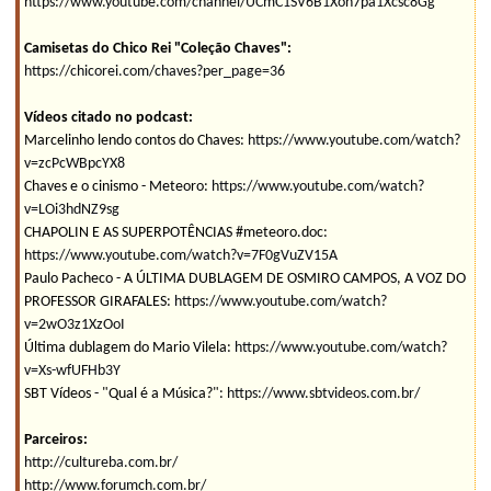
https://www.youtube.com/channel/UCmC1SV6B1Xon7pa1Xcsc8Gg
Camisetas do Chico Rei "Coleção Chaves":
https://chicorei.com/chaves?per_page=36
Vídeos citado no podcast:
Marcelinho lendo contos do Chaves:
https://www.youtube.com/watch?
v=zcPcWBpcYX8
Chaves e o cinismo - Meteoro:
https://www.youtube.com/watch?
v=LOi3hdNZ9sg
CHAPOLIN E AS SUPERPOTÊNCIAS #meteoro.doc:
https://www.youtube.com/watch?v=7F0gVuZV15A
Paulo Pacheco - A ÚLTIMA DUBLAGEM DE OSMIRO CAMPOS, A VOZ DO
PROFESSOR GIRAFALES:
https://www.youtube.com/watch?
v=2wO3z1XzOoI
Última dublagem do Mario Vilela:
https://www.youtube.com/watch?
v=Xs-wfUFHb3Y
SBT Vídeos - "Qual é a Música?":
https://www.sbtvideos.com.br/
Parceiros:
http://cultureba.com.br/
http://www.forumch.com.br/