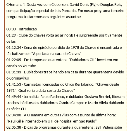
CHemana"! Desta vez com Cleberson, David Denis (Fly) e Douglas Reis,
com participação especial de Luis Pancada. Em nosso programa terceiro
programa trataremos dos seguintes assuntos:
00:00 - Introdução
01:29 - Clube do Chaves volta ao ar no SBT e surpreende positivamente
os fãs
01:12:34 - Cena de episódio perdido de 1978 do Chaves é encontrada e
fãs batizam de "A portada na cara do Chaves"
01:22:05 - Em tempos de quarentena "Dubladores CH" investem em
canais no Youtube
01:31:33 - Dubladores trabalhando em casa durante quarentena devido
o Coronavírus
01:41:53 - Camisetas licenciadas do Chico Rei falando: "Chaves desde
1971". Qual seria a data certa do Chaves?
01:49:44 - Jornalista Paulo Pacheco, e dublador Gustavo Berriel, liberam
trechos inéditos dos dubladores Osmiro Campos e Mario Vilela dublando
as séries CH.
02:04:00 - A CHemana em outras vilas com assunto de última hora:
"Raul Gil é internado em UTI de hospital em São Paulo"
02:05:38 - Dicas de programas durante a quarentena: SBT Vídeos sobe