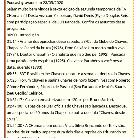
Podcast gravado em 23/05/2020
Sejam muito bem-vindos à sexta edição da segunda temporada de "A
CHemana"! Desta vez com Cleberson, David Denis (Fly) e Douglas Reis,
com participação especial de Luis Pancada. Confira os assuntos desse
programa:
00:00 - Introdução
01:14 - Analise dos episódios desse sábado, 23/05, do Clube do Chaves:
Chapolin: O anel da bruxa (1978), Dom Caixão: Um morto muito vivo
(1994), Doutor Chapatin - O analista que não deu pé (1992), Pancada:
Uma paixão meio esquisita (1995). Chaveco: Parabéns a você nessa
data, querido (1993)
45:55 - SBT Brasília exibe Chaveco durante a semana, dentro do Chaves
57:25 - Fórum Chaves e página Chaves de novo fazem lives com Roberto
Gómez Fernández, Ricardo de Pascual (Seu Furtado), e Moisés Suarez
(Seu Cecílio/ Celório).
01:31:17 - Chaves remasterizado em 120fps por Bruno Sartori.
01:47:00 - Capas de celular oficiais do Chaves são lançadas. Destaque,
uma especial de 50 anos do Chapolin e outra que fala "Chaves, desde
1971".
01:54:30 - A CHemana em outras Vilas: Silvio Brincando de Televisão:
Reprise de Primeiro Impacto dura dois dias e reprise do Triturando no