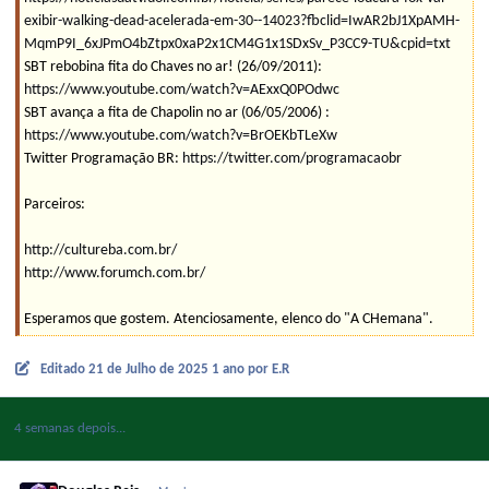
exibir-walking-dead-acelerada-em-30--14023?fbclid=IwAR2bJ1XpAMH-
MqmP9I_6xJPmO4bZtpx0xaP2x1CM4G1x1SDxSv_P3CC9-TU&cpid=txt
SBT rebobina fita do Chaves no ar! (26/09/2011):
https://www.youtube.com/watch?v=AExxQ0POdwc
SBT avança a fita de Chapolin no ar (06/05/2006) :
https://www.youtube.com/watch?v=BrOEKbTLeXw
Twitter Programação BR:
https://twitter.com/programacaobr
Parceiros:
http://cultureba.com.br/
http://www.forumch.com.br/
Esperamos que gostem. Atenciosamente, elenco do "A CHemana".
Editado
21 de Julho de 2025
1 ano
por E.R
4 semanas depois...