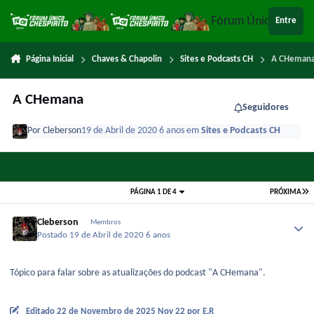
Ir para conteúdo
Fórum Único Chespi
Entre
Página Inicial
Chaves & Chapolin
Sites e Podcasts CH
A CHeman
A CHemana
Seguidores
Por
Cleberson
19 de Abril de 2020
6 anos
em
Sites e Podcasts CH
PÁGINA 1 DE 4
PRÓXIMA
Cleberson
Membros
Postado
19 de Abril de 2020
6 anos
Tópico para falar sobre as atualizações do podcast "A CHemana".
Editado
22 de Novembro de 2025
Nov 22
por E.R