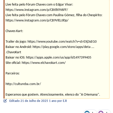
Live feita pelo Fórum Chaves com o Edgar Vivar:
https://www.instagram.com/p/CBt8tl9J6FF/
Live feita pelo Fórum Chaves com Paulina Gómez, filha do Chespirito:
https://www.instagram.com/p/CB9VlEzJl0p/
Chaves Kart:
Trailer do jogo:
https://www.youtube.com/watch?v=sS-EXj3sEG0
Baixar no Android:
https://play.google.com/store/apps/deta
...
.ChavoKart
Baixar no iOS:
https://apps.apple.com/us/app/id1497399405
Site oficial:
https://www.elchavokart.com/
Parceiros:
http://cultureba.com.br/
Esperamos que gostem. Atenciosamente, elenco do "A CHemana".
Editado
21 de Julho de 2025
1 ano
por E.R