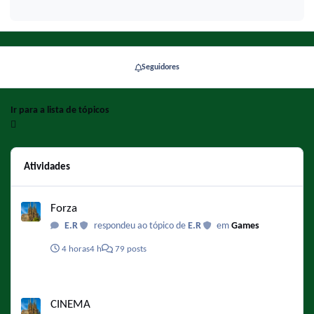
Seguidores
Ir para a lista de tópicos
Atividades
Forza
Forza
E.R
respondeu ao tópico de
E.R
em
Games
4 horas
4 h
79 posts
CINEMA
CINEMA