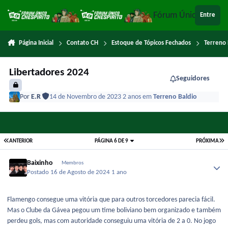
Ir para conteúdo
Fórum Único Chespi
Entre
Página Inicial
Contato CH
Estoque de Tópicos Fechados
Terreno 
Libertadores 2024
Seguidores
Por
E.R
14 de Novembro de 2023
2 anos
em
Terreno Baldio
ANTERIOR
PÁGINA 6 DE 9
PRÓXIMA
Baixinho
Membros
Postado
16 de Agosto de 2024
1 ano
Flamengo consegue uma vitória que para outros torcedores parecia fácil.
Mas o Clube da Gávea pegou um time boliviano bem organizado e também
perdeu gols, mas com autoridade conseguiu uma vitória de 2 a 0. No jogo