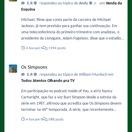
E.R
respondeu ao tópico de
Andy
em
Venda da
Esquina
Michael, filme que conta parte da carreira de Michael
Jackson, já tem previsão para ganhar sua continuação. Em
uma teleconferência do primeiro trimestre com analistas, o
presidente da Lionsgate, Adam Fogelson, disse que o estúdio
está planejando iniciar a produção no final deste ano ou no
4 horas
4 h
1994 posts
início de 2027. Sobre a data ele comentou: "Acredito que o
final de 2027 ou o primeiro semestre de 2028 sejam as
Os Simpsons
previsões mais otimistas para o segundo filme." Fonte :
Os Simpsons
https://www.omelete.com.br/filmes/michael-2-sequencia-da-
E.R
respondeu ao tópico de William Murdoch em
cinebiografia-de-michael-jackson-ganha-previsao-de-estreia-
Todos Atentos Olhando pra TV
nos-cinemas-confira
Em participação no podcast Inside of You, a atriz Nancy
Cartwright, que faz a voz Bart Simpson desde a estreia da
série em 1987, afirmou que acredita que Os Simpsons devem
terminar na 40ª temporada. A série, que recentemente
finalizou sua 37ª temporada e se prepara para a 38ª
4 horas
4 h
588 posts
temporada, já tem renovação garantida até a temporada 40,
o que significa que o fim estimado pela atriz ocorreria na