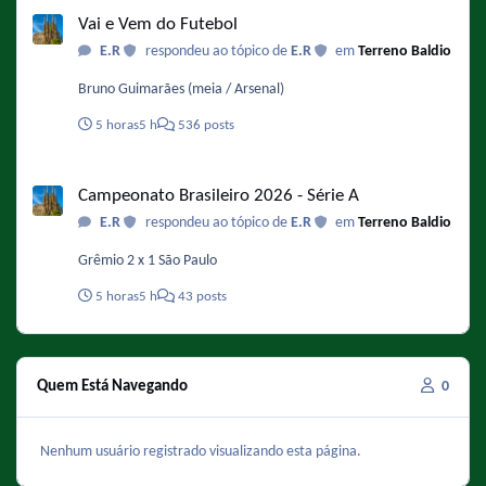
Vai e Vem do Futebol
primavera de 2029. Fonte :
Vai e Vem do Futebol
https://www.omelete.com.br/series-tv/os-simpsons-voz-de-
E.R
respondeu ao tópico de
E.R
em
Terreno Baldio
bart-serie-vai-acabar-na-40-temporada
Bruno Guimarães (meia / Arsenal)
5 horas
5 h
536 posts
Campeonato Brasileiro 2026 - Série A
Campeonato Brasileiro 2026 - Série A
E.R
respondeu ao tópico de
E.R
em
Terreno Baldio
Grêmio 2 x 1 São Paulo
5 horas
5 h
43 posts
Quem Está Navegando
0
Nenhum usuário registrado visualizando esta página.