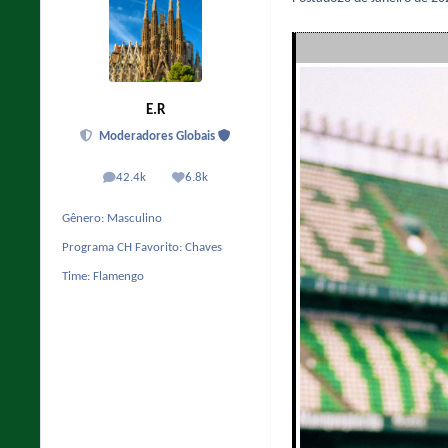
E.R
Moderadores Globais
42.4k
6.8k
posts
Reputação
Gênero:
Masculino
Programa CH Favorito:
Chaves
Time:
Flamengo