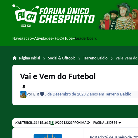
Ir para conteúdo
Navegação
Atividades
FUCHTube
Leaderboard
Página Inicial
Social & Offtopic
Terreno Baldio
Vai e Vem do
Vai e Vem do Futebol
Por
E.R
5 de Dezembro de 2023
2 anos
em
Terreno Baldio
ANTERIOR
13
14
15
16
17
18
19
20
21
22
23
PRÓXIMA
PÁGINA 18 DE 36
Postado
26 de Janeiro de 2