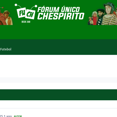
 Futebol
025
1 ano
AUTOR