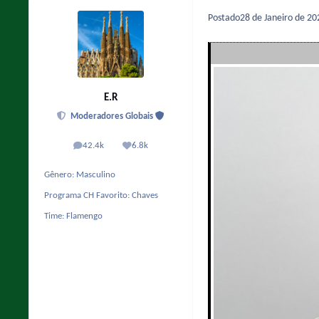
Postado
28 de Janeiro de 2
E.R
Moderadores Globais
42.4k
6.8k
posts
Reputação
Gênero:
Masculino
Programa CH Favorito:
Chaves
Time:
Flamengo