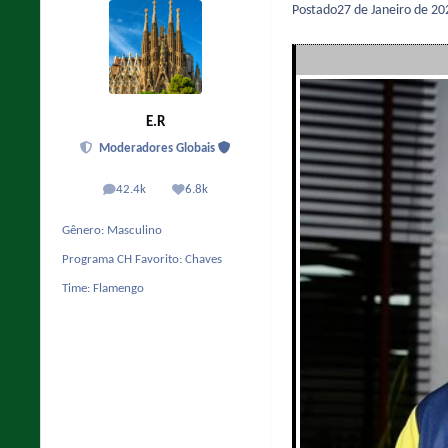
Postado
27 de Janeiro de 2
E.R
Moderadores Globais
42.4k
6.8k
posts
Reputação
Gênero:
Masculino
Programa CH Favorito:
Chaves
Time:
Flamengo