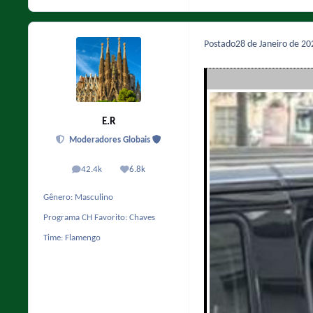
Postado
28 de Janeiro de 2
E.R
Moderadores Globais
42.4k
6.8k
posts
Reputação
Gênero:
Masculino
Programa CH Favorito:
Chaves
Time:
Flamengo