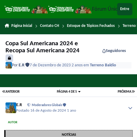
Ir para conteúdo
Fórum Único Chespi
Entre
Página Inicial
Contato CH
Estoque de Tópicos Fechados
Terreno 
Copa Sul Americana 2024 e
Recopa Sul Americana 2024
Seguidores
Por
E.R
7 de Dezembro de 2023
2 anos
em
Terreno Baldio
ANTERIOR
PÁGINA 4 DE 5
PRÓXIMA
E.R
Moderadores Globais
Postado
16 de Agosto de 2024
1 ano
AUTOR
NOTÍCIAS