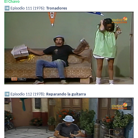
El Chavo
➡️
Episodio 111 (1976):
Tronadores
➡️
Episodio 112 (1978):
Reparando la guitarra