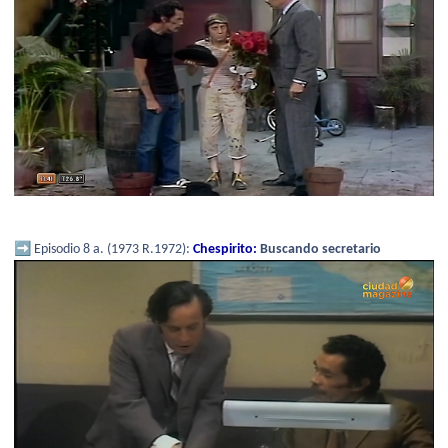
➡️
Episodio 8 a. (1973 R.1972):
Chespirito:
Buscando secretario