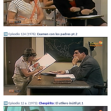
➡️
Episodio 124 (1976):
Examen con los padres pt.2
➡️
Episodio 12 a. (1973):
Chespirito:
El utilero inútil pt.1