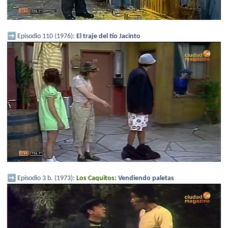
➡️
Episodio 110 (1976):
El traje del tío Jacinto
➡️
Episodio 3 b. (1973):
Los Caquitos:
Vendiendo paletas