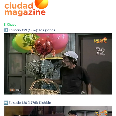
El Chavo
➡️
Episodio 129 (1976):
Los globos
➡️
Episodio 130 (1976):
El chicle