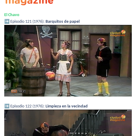
El Chavo
➡️
Episodio 121 (1976):
Barquitos de papel
➡️
Episodio 122 (1976):
Limpieza en la vecindad