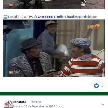
➡️
Episodio 12 a. (1973):
Chespirito:
El utilero inútil
(segundo bloque)
1
RenatoCS
Membros
Postado
13 de Fevereiro de 2025
1 ano