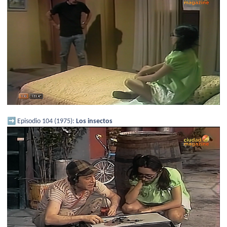
➡️
Episodio 104 (1975):
Los insectos