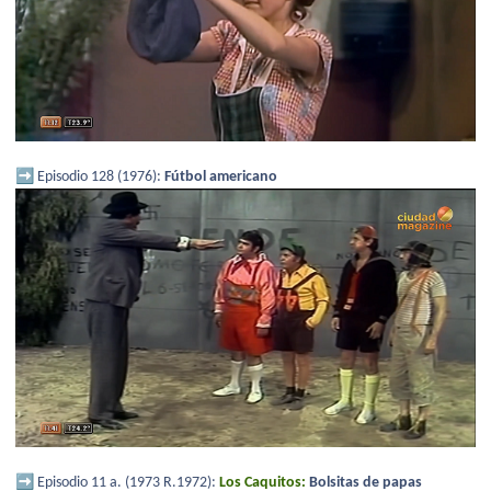
➡️
Episodio 128 (1976):
Fútbol americano
➡️
Episodio 11 a. (1973 R.1972):
Los Caquitos:
Bolsitas de papas