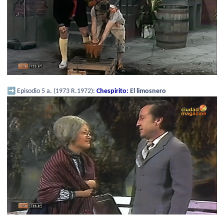
➡️
Episodio 5 a. (1973 R.1972):
Chespirito:
El limosnero