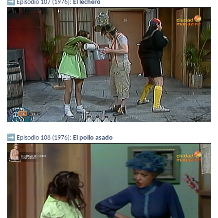
➡️
Episodio 107 (1976):
El lechero
➡️
Episodio 108 (1976):
El pollo asado