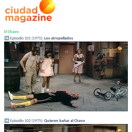
El Chavo
➡️
Episodio 101 (1975):
Los atropellados
➡️
Episodio 102 (1975):
Quieren bañar al Chavo