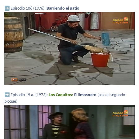
➡️
Episodio 106 (1976):
Barriendo el patio
➡️
Episodio 19 a. (1973):
Los Caquitos:
El limosnero
(solo el segundo
bloque)