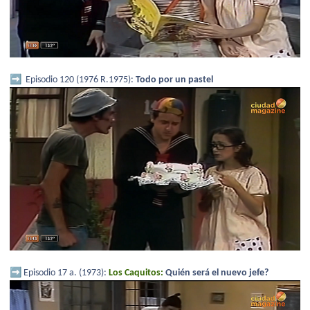
➡️
Episodio 120 (1976 R.1975):
Todo por un pastel
➡️
Episodio 17 a. (1973):
Los Caquitos:
Quién será el nuevo jefe?