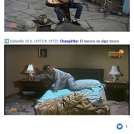
➡️
Episodio 10 b. (1973 R.1972):
Chespirito:
El mosco es algo tosco
1