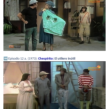
➡️
Episodio 12 a. (1973):
Chespirito:
El utilero inútil