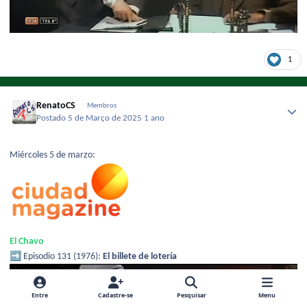
1
RenatoCS
Membros
Postado
5 de Março de 2025
1 ano
Miércoles 5 de marzo:
El Chavo
➡️
Episodio 131 (1976):
El billete de lotería
Entre
Cadastre-se
Pesquisar
Menu