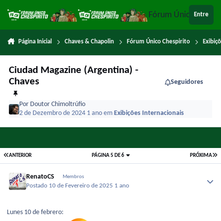
Ir para conteúdo
Fórum Único Chespi
Entre
Página Inicial
Chaves & Chapolin
Fórum Único Chespirito
Exibiç
Ciudad Magazine (Argentina) -
Chaves
Seguidores
Por
Doutor Chimoltrúfio
2 de Dezembro de 2024
1 ano
em
Exibições Internacionais
ANTERIOR
PÁGINA 5 DE 6
PRÓXIMA
RenatoCS
Membros
Postado
10 de Fevereiro de 2025
1 ano
Lunes 10 de febrero: