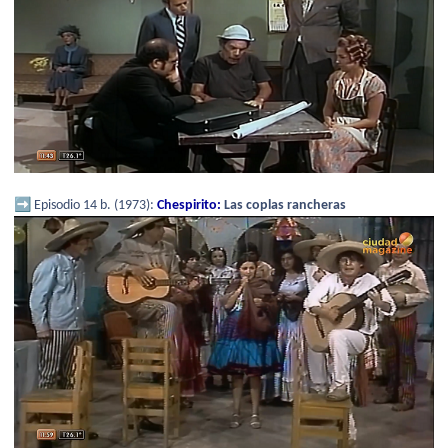
➡️
Episodio 14 b. (1973):
Chespirito:
Las coplas rancheras