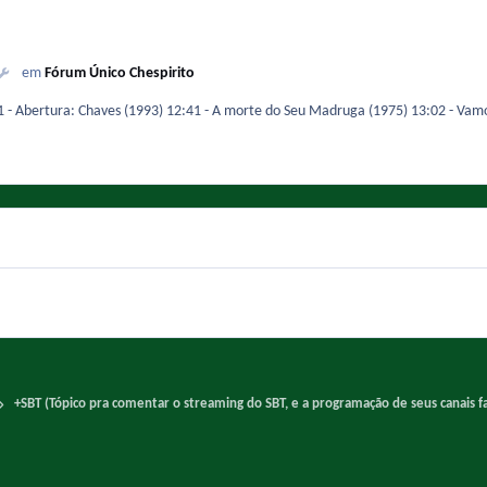
em
Fórum Único Chespirito
Chaves: SP e Rede - Quinta-feira, 06 de agosto d
+SBT (Tópico pra comentar o streaming do SBT, e a programação de seus canais fa