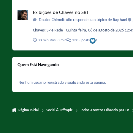
Exibições de Chaves no SBT
Exibições de Chaves no SBT
Doutor Chimoltrúfio respondeu ao tópico de
Raphael
33 minutos
33 min
1305 posts
1
Quem Está Navegando
Nenhum usuário registrado visualizando esta página.
Página Inicial
Social & Offtopic
Todos Atentos Olhando pra TV