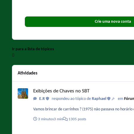
Crie uma nova conta
Ir para a lista de tópicos
Atividades
Exibições de Chaves no SBT
Exibições de Chaves no SBT
E.R
respondeu ao tópico de
Raphael
em
Fórum
Vamos brincar de carrinhos ? (1975) não passava no horário
3 minutos
3 min
1305 posts
Exibições de Chaves no SBT