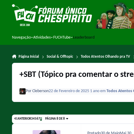
Ir para conteúdo
Navegação
Atividades
FUCHTube
Leaderboard
Página Inicial
Social & Offtopic
Todos Atentos Olhando pra TV
+SBT (Tópico pra comentar o stre
Por
Cleberson
22 de Fevereiro de 2025
1 ano
em
Todos Atentos 
ANTERIOR
3
4
5
6
7
8
PÁGINA 8 DE 8
Postado
30 de Maio
Mai 30