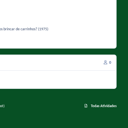
e 2026 12:41 - Abertura: Chaves (1993) 12:41 - A morte do Seu Madruga (1975) 13:02 - Vamos brincar de carrinhos? (1975)
0
st)
Todas Atividades