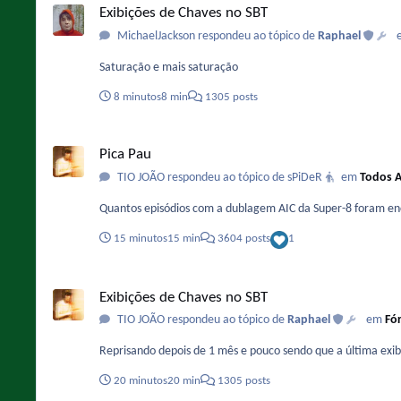
Exibições de Chaves no SBT
MichaelJackson respondeu ao tópico de
Raphael
Saturação e mais saturação
8 minutos
8 min
1305 posts
Pica Pau
Pica Pau
TIO JOÃO respondeu ao tópico de sPiDeR
em
Todos A
Quantos episódios com a dublagem AIC da Super-8 foram e
15 minutos
15 min
3604 posts
1
Exibições de Chaves no SBT
Exibições de Chaves no SBT
TIO JOÃO respondeu ao tópico de
Raphael
em
Fó
Reprisando depois de 1 mês e pouco sendo que a última exibi
20 minutos
20 min
1305 posts