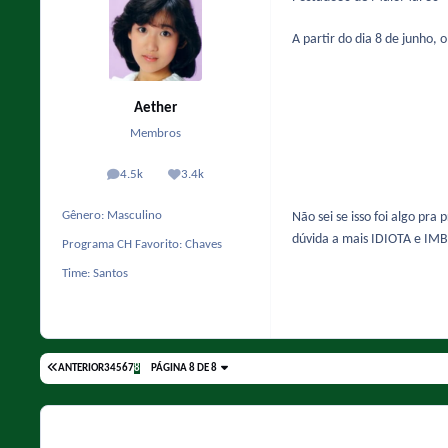
A partir do dia 8 de junho,
Aether
Membros
4.5k
3.4k
posts
Reputação
Gênero:
Masculino
Não sei se isso foi algo pr
dúvida a mais IDIOTA e IMB
Programa CH Favorito:
Chaves
Time:
Santos
ANTERIOR
3
4
5
6
7
8
PÁGINA 8 DE 8