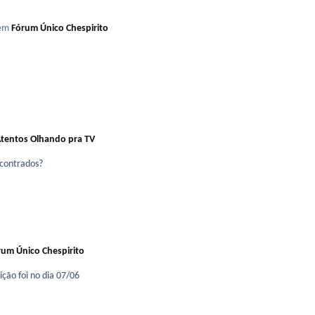
em
Fórum Único Chespirito
tentos Olhando pra TV
ncontrados?
rum Único Chespirito
ção foi no dia 07/06