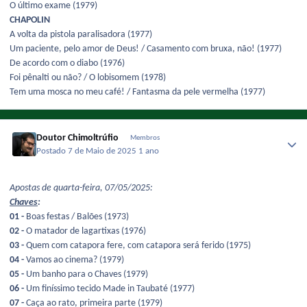
O último exame (1979)
CHAPOLIN
A volta da pistola paralisadora (1977)
Um paciente, pelo amor de Deus! / Casamento com bruxa, não! (1977)
De acordo com o diabo (1976)
Foi pênalti ou não? / O lobisomem (1978)
Tem uma mosca no meu café! / Fantasma da pele vermelha (1977)
Doutor Chimoltrúfio
Membros
Postado
7 de Maio de 2025
1 ano
Apostas de quarta-feira, 07/05/2025:
Chaves
:
01 -
Boas festas / Balões (1973)
02 -
O matador de lagartixas (1976)
03 -
Quem com catapora fere, com catapora será ferido (1975)
04 -
Vamos ao cinema? (1979)
05 -
Um banho para o Chaves (1979)
06 -
Um finíssimo tecido Made in Taubaté (1977)
07 -
Caça ao rato, primeira parte (1979)