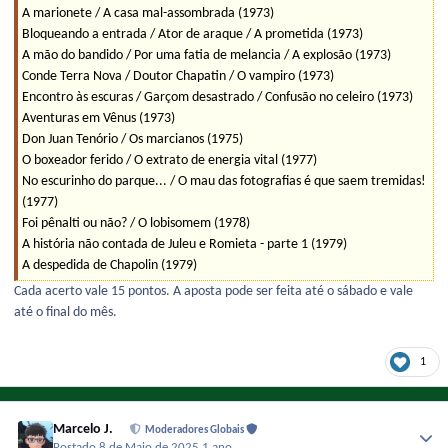
A marionete / A casa mal-assombrada (1973)
Bloqueando a entrada / Ator de araque / A prometida (1973)
A mão do bandido / Por uma fatia de melancia / A explosão (1973)
Conde Terra Nova / Doutor Chapatin / O vampiro (1973)
Encontro às escuras / Garçom desastrado / Confusão no celeiro (1973)
Aventuras em Vênus (1973)
Don Juan Tenório / Os marcianos (1975)
O boxeador ferido / O extrato de energia vital (1977)
No escurinho do parque... / O mau das fotografias é que saem tremidas!
(1977)
Foi pênalti ou não? / O lobisomem (1978)
A história não contada de Juleu e Romieta - parte 1 (1979)
A despedida de Chapolin (1979)
Cada acerto vale 15 pontos. A aposta pode ser feita até o sábado e vale
até o final do mês.
1
Marcelo J.
Moderadores Globais
Postado
8 de Maio de 2025
1 ano