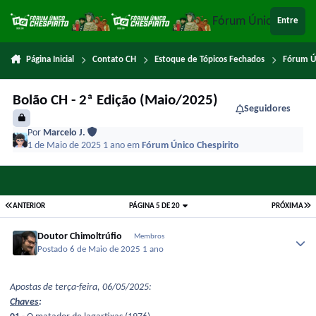
Ir para conteúdo
Fórum Único Chespi
Entre
Página Inicial
Contato CH
Estoque de Tópicos Fechados
Fórum Ú
Bolão CH - 2ª Edição (Maio/2025)
Seguidores
Por
Marcelo J.
1 de Maio de 2025
1 ano
em
Fórum Único Chespirito
ANTERIOR
PÁGINA 5 DE 20
PRÓXIMA
Doutor Chimoltrúfio
Membros
Postado
6 de Maio de 2025
1 ano
Apostas de terça-feira, 06/05/2025:
Chaves
: