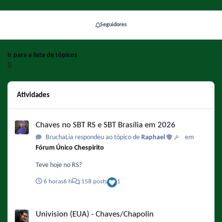
Seguidores
Ir para a lista de tópicos
Atividades
Chaves no SBT RS e SBT Brasília em 2026
Chaves no SBT RS e SBT Brasília em 2026
BruchaLia respondeu ao tópico de
Raphael
em
Fórum Único Chespirito
Teve hoje no RS?
6 horas
6 h
158 posts
1
Univision (EUA) - Chaves/Chapolin
Univision (EUA) - Chaves/Chapolin