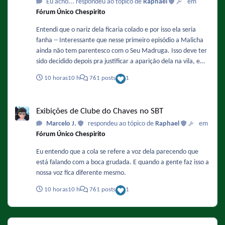
Eu acho... respondeu ao tópico de
Raphael
em
Fórum Único Chespirito
Entendi que o nariz dela ficaria colado e por isso ela seria
fanha -- Interessante que nesse primeiro episódio a Malicha
ainda não tem parentesco com o Seu Madruga. Isso deve ter
sido decidido depois pra justificar a aparição dela na vila, e
também porque isso facilitaria a adaptação do papel da
10 horas
10 h
761 posts
1
Chiquinha nos remakes.
Exibições de Clube do Chaves no SBT
Exibições de Clube do Chaves no SBT
Marcelo J.
respondeu ao tópico de
Raphael
em
Fórum Único Chespirito
Eu entendo que a cola se refere a voz dela parecendo que
está falando com a boca grudada. E quando a gente faz isso a
nossa voz fica diferente mesmo.
10 horas
10 h
761 posts
1