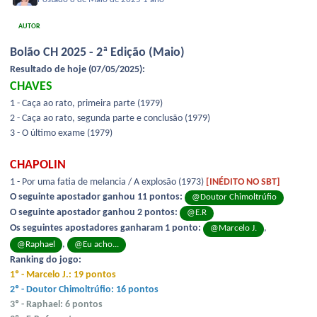
AUTOR
Bolão CH 2025 - 2ª Edição (Maio)
Resultado de hoje (07/05/2025):
CHAVES
1 - Caça ao rato, primeira parte (1979)
2 - Caça ao rato, segunda parte e conclusão (1979)
3 - O último exame (1979)
CHAPOLIN
1 - Por uma fatia de melancia / A explosão (1973)
[INÉDITO NO SBT]
O seguinte apostador ganhou 11 pontos:
@Doutor Chimoltrúfio
O seguinte apostador ganhou 2 pontos:
@E.R
Os seguintes apostadores ganharam 1 ponto:
,
@Marcelo J.
,
@Raphael
@Eu acho...
Ranking do jogo:
1º - Marcelo J.: 19 pontos
2º - Doutor Chimoltrúfio: 16 pontos
3º - Raphael: 6 pontos