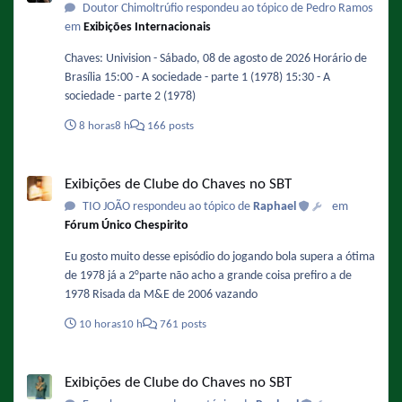
Doutor Chimoltrúfio respondeu ao tópico de Pedro Ramos
em
Exibições Internacionais
Chaves: Univision - Sábado, 08 de agosto de 2026 Horário de
Brasília 15:00 - A sociedade - parte 1 (1978) 15:30 - A
sociedade - parte 2 (1978)
8 horas
8 h
166 posts
Exibições de Clube do Chaves no SBT
Exibições de Clube do Chaves no SBT
TIO JOÃO respondeu ao tópico de
Raphael
em
Fórum Único Chespirito
Eu gosto muito desse episódio do jogando bola supera a ótima
de 1978 já a 2°parte não acho a grande coisa prefiro a de
1978 Risada da M&E de 2006 vazando
10 horas
10 h
761 posts
Exibições de Clube do Chaves no SBT
Exibições de Clube do Chaves no SBT