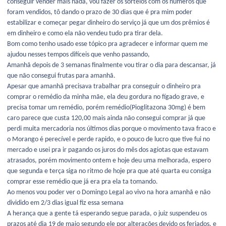
conseguir vender mais nada, vou fazer os sorteios com os números que
foram vendidos, tô dando o prazo de 30 dias que é pra mim poder
estabilizar e começar pegar dinheiro do serviço já que um dos prêmios é
em dinheiro e como ela não vendeu tudo pra tirar dela.
Bom como tenho usado esse tópico pra agradecer e informar quem me
ajudou nesses tempos difíceis que venho passando,
Amanhã depois de 3 semanas finalmente vou tirar o dia para descansar, já
que não consegui frutas para amanhã.
Apesar que amanhã precisava trabalhar pra conseguir o dinheiro pra
comprar o remédio da minha mãe, ela deu gordura no fígado grave, e
precisa tomar um remédio, porém remédio(Pioglitazona 30mg) é bem
caro parece que custa 120,00 mais ainda não consegui comprar já que
perdi muita mercadoria nos últimos dias porque o movimento tava fraco e
o Morango é perecível e perde rapido, e o pouco de lucro que tive fui no
mercado e usei pra ir pagando os juros do mês dos agiotas que estavam
atrasados, porém movimento ontem e hoje deu uma melhorada, espero
que segunda e terça siga no ritmo de hoje pra que até quarta eu consiga
comprar esse remédio que já era pra ela ta tomando.
Ao menos vou poder ver o Domingo Legal ao vivo na hora amanhã e não
dividido em 2/3 dias igual fiz essa semana
A herança que a gente tá esperando segue parada, o juiz suspendeu os
prazos até dia 19 de maio segundo ele por alterações devido os feriados, e