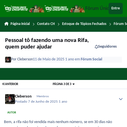
Ir para conteúdo
Fórum Único Chespi
Entre
Página Inicial
Contato CH
Estoque de Tópicos Fechados
Fórum So
Pessoal tô fazendo uma nova Rifa,
quem puder ajudar
Seguidores
Por
Cleberson
11 de Maio de 2025
1 ano
em
Fórum Social
ANTERIOR
PÁGINA 3 DE 3
Cleberson
Membros
Postado
7 de Junho de 2025
1 ano
AUTOR
Bem, a rifa não foi vendida mais nenhum número, se em 30 dias não