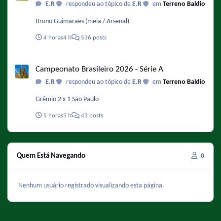
E.R
respondeu ao tópico de
E.R
em
Terreno Baldio
bart-serie-vai-acabar-na-40-temporada
Bruno Guimarães (meia / Arsenal)
4 horas
4 h
536 posts
Campeonato Brasileiro 2026 - Série A
Campeonato Brasileiro 2026 - Série A
E.R
respondeu ao tópico de
E.R
em
Terreno Baldio
Grêmio 2 x 1 São Paulo
5 horas
5 h
43 posts
Quem Está Navegando
0
Nenhum usuário registrado visualizando esta página.