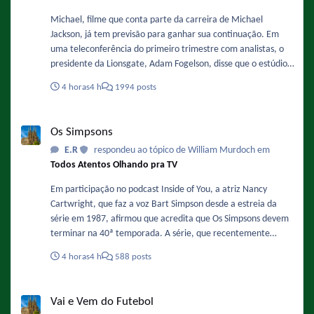
Michael, filme que conta parte da carreira de Michael
Jackson, já tem previsão para ganhar sua continuação. Em
uma teleconferência do primeiro trimestre com analistas, o
presidente da Lionsgate, Adam Fogelson, disse que o estúdio
está planejando iniciar a produção no final deste ano ou no
4 horas
4 h
1994 posts
início de 2027. Sobre a data ele comentou: "Acredito que o
final de 2027 ou o primeiro semestre de 2028 sejam as
Os Simpsons
previsões mais otimistas para o segundo filme." Fonte :
Os Simpsons
https://www.omelete.com.br/filmes/michael-2-sequencia-da-
E.R
respondeu ao tópico de William Murdoch em
cinebiografia-de-michael-jackson-ganha-previsao-de-estreia-
Todos Atentos Olhando pra TV
nos-cinemas-confira
Em participação no podcast Inside of You, a atriz Nancy
Cartwright, que faz a voz Bart Simpson desde a estreia da
série em 1987, afirmou que acredita que Os Simpsons devem
terminar na 40ª temporada. A série, que recentemente
finalizou sua 37ª temporada e se prepara para a 38ª
4 horas
4 h
588 posts
temporada, já tem renovação garantida até a temporada 40,
o que significa que o fim estimado pela atriz ocorreria na
Vai e Vem do Futebol
primavera de 2029. Fonte :
Vai e Vem do Futebol
https://www.omelete.com.br/series-tv/os-simpsons-voz-de-