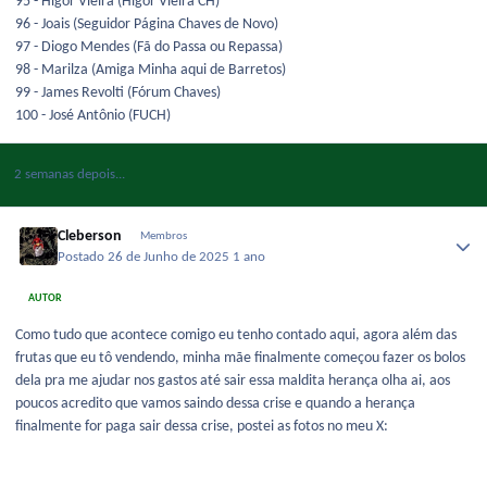
95 - Higor Vieira (Higor Vieira CH)
96 - Joais (Seguidor Página Chaves de Novo)
97 - Diogo Mendes (Fã do Passa ou Repassa)
98 - Marilza (Amiga Minha aqui de Barretos)
99 - James Revolti (Fórum Chaves)
100 - José Antônio (FUCH)
2 semanas depois...
Cleberson
Membros
Postado
26 de Junho de 2025
1 ano
AUTOR
Como tudo que acontece comigo eu tenho contado aqui, agora além das
frutas que eu tô vendendo, minha mãe finalmente começou fazer os bolos
dela pra me ajudar nos gastos até sair essa maldita herança olha ai, aos
poucos acredito que vamos saindo dessa crise e quando a herança
finalmente for paga sair dessa crise, postei as fotos no meu X: