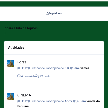
Seguidores
Ir para a lista de tópicos
Atividades
Forza
Forza
E.R
respondeu ao tópico de
E.R
em
Games
4 horas
4 h
79 posts
CINEMA
CINEMA
E.R
respondeu ao tópico de
Andy
em
Venda da
Esquina