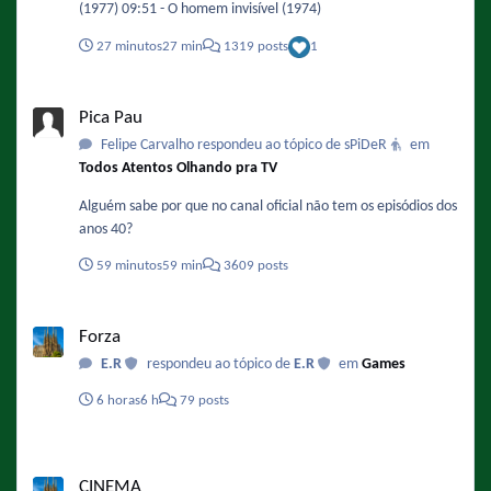
(1977) 09:51 - O homem invisível (1974)
27 minutos
27 min
1319 posts
1
Pica Pau
Pica Pau
Felipe Carvalho respondeu ao tópico de sPiDeR
em
Todos Atentos Olhando pra TV
Alguém sabe por que no canal oficial não tem os episódios dos
anos 40?
59 minutos
59 min
3609 posts
Forza
Forza
E.R
respondeu ao tópico de
E.R
em
Games
6 horas
6 h
79 posts
CINEMA
CINEMA