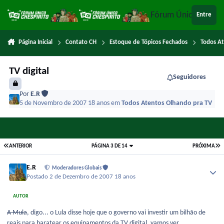
Ir para conteúdo
Fórum Único Chespi
Entre
Página Inicial
Contato CH
Estoque de Tópicos Fechados
Todos A
TV digital
Seguidores
Por
E.R
5 de Novembro de 2007
18 anos
em
Todos Atentos Olhando pra TV
ANTERIOR
PÁGINA 3 DE 14
PRÓXIMA
E.R
Moderadores Globais
Postado
2 de Dezembro de 2007
18 anos
AUTOR
A Mula
, digo... o Lula disse hoje que o governo vai investir um bilhão de
reais para baratear os equipamentos da TV digital, vamos ver...