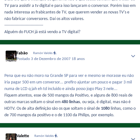
TV para assistir a tv digital e para isso lançaram o conversor. Porém isso em
nada interessa as frabicantes de TV, que querem vender as novas TV's e
não fabricar conversores. Daí os altos valores.
-------------------------------
Alguém do FUCH já está vendo a TV digital?
Fabão
Ramón Valdés
Postado
3 de Dezembro de 2007
18 anos
Pena que eu não moro na Grande SP para ver e mesmo se morasse eu não
iria pagar 500 em um conversor... prefiro ajuntar um pouco e pagar 3 mil
numa de LCD q jah eh td incluido e ainda posso jogo Play 3 nele...
Fiquem atentos, esse de 500 mangos da Positivo, e alguns de 800 reais de
outras marcas soltam o sinal em
480 linhas
, ou seja, é digital, mas não é
HDTV. Os de alta definição são os que soltam o sinal de
1080
linhas, como o
de 700 mangos da positivo e o de 1100 da Philips, por exemplo.
Valette
Ramón Valdés