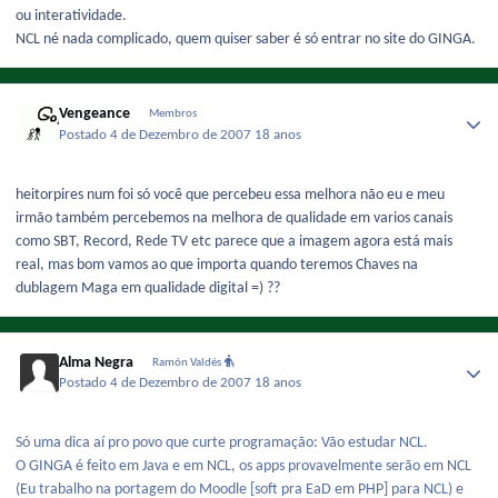
ou interatividade.
NCL né nada complicado, quem quiser saber é só entrar no site do GINGA.
Vengeance
Membros
Postado
4 de Dezembro de 2007
18 anos
heitorpires num foi só você que percebeu essa melhora não eu e meu
irmão também percebemos na melhora de qualidade em varios canais
como SBT, Record, Rede TV etc parece que a imagem agora está mais
real, mas bom vamos ao que importa quando teremos Chaves na
dublagem Maga em qualidade digital =) ??
Alma Negra
Ramón Valdés
Postado
4 de Dezembro de 2007
18 anos
Só uma dica aí pro povo que curte programação: Vão estudar NCL.
O GINGA é feito em Java e em NCL, os apps provavelmente serão em NCL
(Eu trabalho na portagem do Moodle [soft pra EaD em PHP] para NCL) e