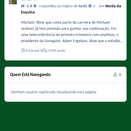
E.R
respondeu ao tópico de
Andy
em
Venda da
Esquina
Michael, filme que conta parte da carreira de Michael
Jackson, já tem previsão para ganhar sua continuação. Em
uma teleconferência do primeiro trimestre com analistas, o
presidente da Lionsgate, Adam Fogelson, disse que o estúdio
está planejando iniciar a produção no final deste ano ou no
6 horas
6 h
1994 posts
início de 2027. Sobre a data ele comentou: "Acredito que o
final de 2027 ou o primeiro semestre de 2028 sejam as
previsões mais otimistas para o segundo filme." Fonte :
https://www.omelete.com.br/filmes/michael-2-sequencia-da-
Quem Está Navegando
0
cinebiografia-de-michael-jackson-ganha-previsao-de-estreia-
nos-cinemas-confira
Nenhum usuário registrado visualizando esta página.