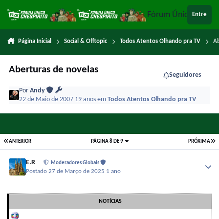
Ir para conteúdo
Fórum Único Chespi
Entre
Página Inicial
Social & Offtopic
Todos Atentos Olhando pra TV
A
Aberturas de novelas
Seguidores
Por
Andy
22 de Maio de 2007
19 anos
em
Todos Atentos Olhando pra TV
ANTERIOR
PÁGINA 8 DE 9
PRÓXIMA
E.R
Moderadores Globais
Postado
27 de Março de 2025
1 ano
NOTÍCIAS