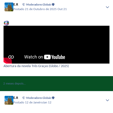
E.R
Moderadores Globais
Postado
21 de Outubro de 2025
Out 21
Abertura da novela Três Graças (Globo / 2025)
2 meses depois...
E.R
Moderadores Globais
Postado
12 de Janeiro
Jan 12