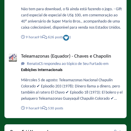
Não tem para download, o fã ainda está fazendo o jogo. - Gift
card especial de especial de US$ 100, em comemoração ao
40º aniversário de Super Mario Bros., acompanhado de uma
caixa colecionável, disponível para venda nos Estados Unidos.
9 horas
9 h
626 posts
1
Teleamazonas (Equador) - Chaves e Chapolin
Teleamazonas (Equador) - Chaves e Chapolin
RenatoCS respondeu ao tópico de Seu Furtado em
Exibições Internacionais
Miércoles 5 de agosto: Teleamazonas Nacional Chapulín
Colorado ✔️ Episodio 203 (1978): Dinero llama a dinero, pero
también al ratero El Chavo ✔️ Episodio 18 (1973): El bolero y el
peluquero Teleamazonas Guayaquil Chapulín Colorado ✔️
Episodio 48 (1974): Interrumpiendo la filmación / No es lo
9 horas
9 h
530 posts
mismo chapulines con agua, que aguas con los chapulines! El
Chavo ✔️ Episodio 104 (1975): Los insectos