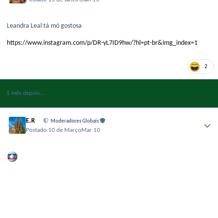
Leandra Leal tá mó gostosa
https://www.instagram.com/p/DR-yL7ID9hw/?hl=pt-br&img_index=1
2
1 mês depois...
E.R
Moderadores Globais
Postado
10 de Março
Mar 10