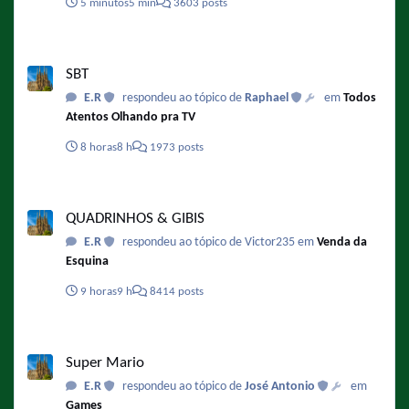
5 minutos
5 min
3603 posts
SBT
SBT
E.R
respondeu ao tópico de
Raphael
em
Todos
Atentos Olhando pra TV
8 horas
8 h
1973 posts
QUADRINHOS & GIBIS
QUADRINHOS & GIBIS
E.R
respondeu ao tópico de Victor235 em
Venda da
Esquina
9 horas
9 h
8414 posts
Super Mario
Super Mario
E.R
respondeu ao tópico de
José Antonio
em
Games