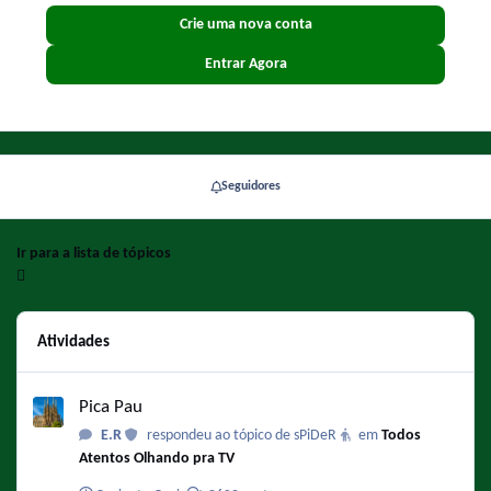
Crie uma nova conta
Entrar Agora
Seguidores
Ir para a lista de tópicos
Atividades
Pica Pau
Pica Pau
E.R
respondeu ao tópico de sPiDeR
em
Todos
Atentos Olhando pra TV