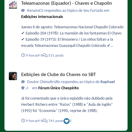
Teleamazonas (Equador) - Chaves e Chapolin
https://oglobo.globo.com/rio/noticia/2026/08/06/rajadas-de-
RenatoCS respondeu ao tópico de Seu Furtado em
vento-mais-intensas-sao-esperadas-entre-12h-e-18h-desta-
Exibições Internacionais
sexta-feira-diz-climatempo.ghtml - De novo !
Jueves 6 de agosto: Teleamazonas Nacional Chapulín Colorado
✔️ Episodio 204 (1978): La mansión de los fantasmas El Chavo
✔️ Episodio 19 (1973): El limosnero / Los niños faltan a la
escuela Teleamazonas Guayaquil Chapulín Colorado ✔️
Episodio 49 (1974): Buscando alojamiento / La chicharra
9 horas
9 h
531 posts
paralizadora El Chavo ✔️ Episodio 105 (1975): La fuente de los
deseos
Exibições de Clube do Chaves no SBT
Exibições de Clube do Chaves no SBT
Doutor Chimoltrúfio respondeu ao tópico de
Raphael
em
Fórum Único Chespirito
Já foi comentado que o único episódio não dublado pela
Herbert Richers entre "Ratos" (1988) e "Aula de inglês"
(1992) foi "Economia" (1990, reprise de 1988).
9 horas
9 h
741 posts
2