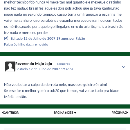
melhor técnico fdp nunca vi mexe tão mal quanto ele mexeu,e o ratinho
não fez nada,o brasil fez aqueles dois gols achou que ja tava ganho,não
jogou nada no segundo tempo,o cassio toma um frango,ai a espanha me
vai e me ganha o jogo,parabéns a espanha mereceu e ganhou com todos
os méritos,exeto por aquele gol ilegal,no erro do arbrito,mais o brasil não
fez nada e mereceu perder
Editado
12 de Julho de 2007
19 anos
por Fabão
Palavrão filho da... removido
Reverendo Majo Jojo
Membros
Postado
12 de Julho de 2007
19 anos
Não vou botar a culpa da derrota nele, mas esse goleiro é ruim!
Se esse for o melhor goleiro sub20 que temos, vai voltar tudo pra Idade
Média, então.
ANTERIOR
PÁGINA 6 DE 8
PRÓXIMA