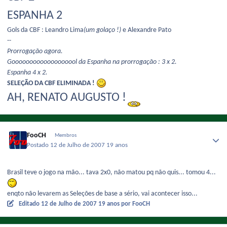
ESPANHA 2
Gols da CBF : Leandro Lima
(um golaço !)
e Alexandre Pato
--
Prorrogação agora.
Gooooooooooooooooool da Espanha na prorrogação : 3 x 2.
Espanha 4 x 2.
SELEÇÃO DA CBF ELIMINADA !
AH, RENATO AUGUSTO !
FooCH
Membros
Postado
12 de Julho de 2007
19 anos
Brasil teve o jogo na mão... tava 2x0, não matou pq não quis... tomou 4...
enqto não levarem as Seleções de base a sério, vai acontecer isso...
Editado
12 de Julho de 2007
19 anos
por FooCH