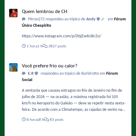
Quem lembrou de CH
Quem lembrou de CH
Pitron272 respondeu ao tópico de
Andy
em
Fórum
Único Chespirito
https://www.instagram.com/p/DbjZw6UBrZo/
1 hora
1 h
3827 posts
Você prefere frio ou calor?
Você prefere frio ou calor?
E.R
respondeu ao tópico de Barbirotto em
Fórum
Social
A ventania que causou estragos no Rio de Janeiro no fim de
julho de 2026 — na ocasião, a máxima registrada foi 105
km/h no Aeroporto do Galeão — deve se repetir nesta sexta-
feira. De acordo com a Climatempo, as rajadas de vento na
Região Metropolita podem ficar entre 71 km/h e 90 km/h,
8 horas
8 h
83 posts
com possibilidade de queda de árvores. Os ventos devem
ganhar força ao longo do dia, com maior intensidade entre
Teleamazonas (Equador) - Chaves e Chapolin
12h e 18h. Fonte :