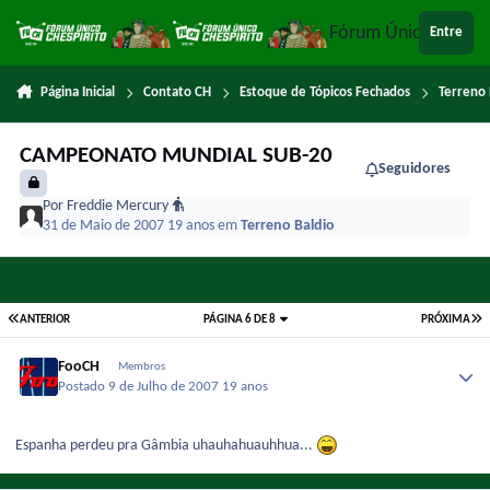
Ir para conteúdo
Fórum Único Chespi
Entre
Página Inicial
Contato CH
Estoque de Tópicos Fechados
Terreno 
CAMPEONATO MUNDIAL SUB-20
Seguidores
Por
Freddie Mercury
31 de Maio de 2007
19 anos
em
Terreno Baldio
ANTERIOR
PÁGINA 6 DE 8
PRÓXIMA
FooCH
Membros
Postado
9 de Julho de 2007
19 anos
Espanha perdeu pra Gâmbia uhauhahuauhhua...