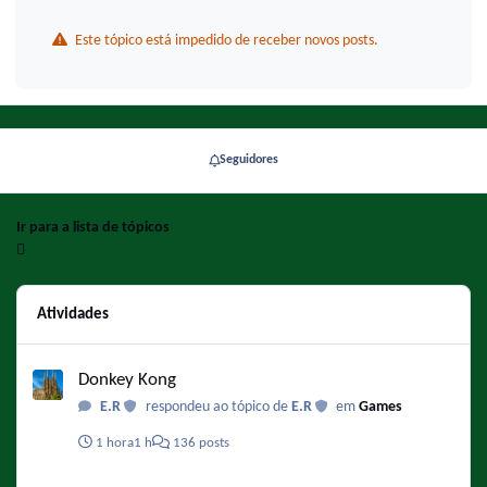
Este tópico está impedido de receber novos posts.
Seguidores
Ir para a lista de tópicos
Atividades
Donkey Kong
Donkey Kong
E.R
respondeu ao tópico de
E.R
em
Games
1 hora
1 h
136 posts