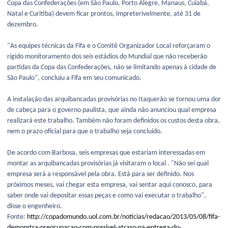
Copa das Confederações (em São Paulo, Porto Alegre, Manaus, Cuiabá,
Natal e Curitiba) devem ficar prontos, impreterivelmente, até 31 de
dezembro.
"As equipes técnicas da Fifa e o Comitê Organizador Local reforçaram o
rígido monitoramento dos seis estádios do Mundial que não receberão
partidas da Copa das Confederações, não se limitando apenas à cidade de
São Paulo", concluiu a Fifa em seu comunicado.
A instalação das arquibancadas provisórias no Itaquerão se tornou uma dor
de cabeça para o governo paulista, que ainda não anunciou qual empresa
realizará este trabalho. Também não foram definidos os custos desta obra,
nem o prazo oficial para que o trabalho seja concluído.
De acordo com Barbosa, seis empresas que estariam interessadas em
montar as arquibancadas provisórias já visitaram o local . "Não sei qual
empresa será a responsável pela obra. Está para ser definido. Nos
próximos meses, vai chegar esta empresa, vai sentar aqui conosco, para
saber onde vai depositar essas peças e como vai executar o trabalho",
disse o engenheiro.
Fonte:
http://copadomundo.uol.com.br/noticias/redacao/2013/05/08/fifa-
demonstra-preocupacao-com-possivel-atraso-na-entrega-do-