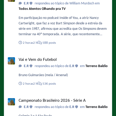
E.R
respondeu ao tópico de William Murdoch em
cinebiografia-de-michael-jackson-ganha-previsao-de-estreia-
Todos Atentos Olhando pra TV
nos-cinemas-confira
Em participação no podcast Inside of You, a atriz Nancy
Cartwright, que faz a voz Bart Simpson desde a estreia da
série em 1987, afirmou que acredita que Os Simpsons devem
terminar na 40ª temporada. A série, que recentemente
finalizou sua 37ª temporada e se prepara para a 38ª
2 horas
2 h
588 posts
temporada, já tem renovação garantida até a temporada 40,
o que significa que o fim estimado pela atriz ocorreria na
Vai e Vem do Futebol
primavera de 2029. Fonte :
Vai e Vem do Futebol
https://www.omelete.com.br/series-tv/os-simpsons-voz-de-
E.R
respondeu ao tópico de
E.R
em
Terreno Baldio
bart-serie-vai-acabar-na-40-temporada
Bruno Guimarães (meia / Arsenal)
2 horas
2 h
536 posts
Campeonato Brasileiro 2026 - Série A
Campeonato Brasileiro 2026 - Série A
E.R
respondeu ao tópico de
E.R
em
Terreno Baldio