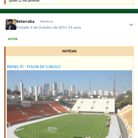
Beterraba
Membros
Postado
4 de Outubro de 2011
14 anos
AUTOR
NOTÍCIAS
PAINEL FC - FOLHA DE S.PAULO