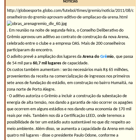
NOTÍCIAS
http://globoesporte.globo.com/futebol/times/gremio/noticia/2011/08/c
onselheiros-do-gremio-aprovam-aditivo-de-ampliacao-da-arena.html
. Em reunião na noite de segunda-feira, o Conselho Deliberativo do
Grêmio aprovou um aditivo ao contrato de construção da nova Arena,
celebrado entre o clube e a empresa OAS. Mais de 200 conselheiros
participaram do encontro.
O adivito prevê a ampliação dos lugares da
Arena do
Grê
mio
, que passa
de 54 mil para
60,7 mil lugares
de capacidade.
Os custos também aumentam : serão necessários mais R$ 65 milhões,
provenientes da receita na comercialização de ingressos nos primeiros
sete anos de fundação do estádio, em construção no bairro Humaitá, na
zona norte de Porto Alegre.
- O aditivo autoriza o Grêmio a incluir a construção da subestação de
energia de alta tensão, nos dando a garantia de não ocorrer os apagões
que ocorrem em alguns estádios e nos dando uma economia de 170 mil
reais por mês. Também nos dá a Certificação LEED, onde teremos a
possibilidade de ter um estádio auto sustentável no que diz respeito ao
meio ambiente. Além disso, se aumenta a capacidade da Arena em mais
quatro mil lugares - disse o presidente Paulo Odone, conforme a