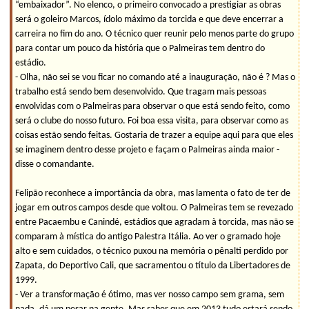
“embaixador”. No elenco, o primeiro convocado a prestigiar as obras
será o goleiro Marcos, ídolo máximo da torcida e que deve encerrar a
carreira no fim do ano. O técnico quer reunir pelo menos parte do grupo
para contar um pouco da história que o Palmeiras tem dentro do
estádio.
- Olha, não sei se vou ficar no comando até a inauguração, não é ? Mas o
trabalho está sendo bem desenvolvido. Que tragam mais pessoas
envolvidas com o Palmeiras para observar o que está sendo feito, como
será o clube do nosso futuro. Foi boa essa visita, para observar como as
coisas estão sendo feitas. Gostaria de trazer a equipe aqui para que eles
se imaginem dentro desse projeto e façam o Palmeiras ainda maior -
disse o comandante.
Felipão reconhece a importância da obra, mas lamenta o fato de ter de
jogar em outros campos desde que voltou. O Palmeiras tem se revezado
entre Pacaembu e Canindé, estádios que agradam à torcida, mas não se
comparam à mística do antigo Palestra Itália. Ao ver o gramado hoje
alto e sem cuidados, o técnico puxou na memória o pênalti perdido por
Zapata, do Deportivo Cali, que sacramentou o título da Libertadores de
1999.
- Ver a transformação é ótimo, mas ver nosso campo sem grama, sem