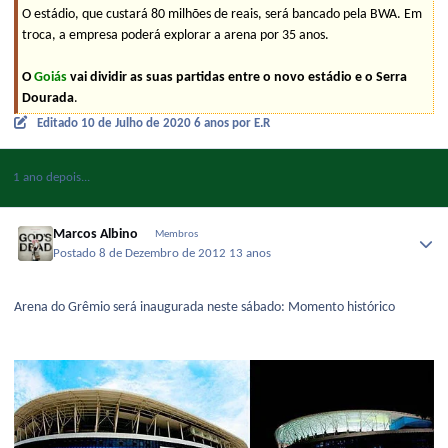
O estádio, que custará 80 milhões de reais, será bancado pela BWA. Em
troca, a empresa poderá explorar a arena por 35 anos.
O
Goiás
vai dividir as suas partidas entre o novo estádio e o Serra
Dourada
.
Editado
10 de Julho de 2020
6 anos
por E.R
1 ano depois...
Marcos Albino
Membros
Postado
8 de Dezembro de 2012
13 anos
Arena do Grêmio será inaugurada neste sábado: Momento histórico