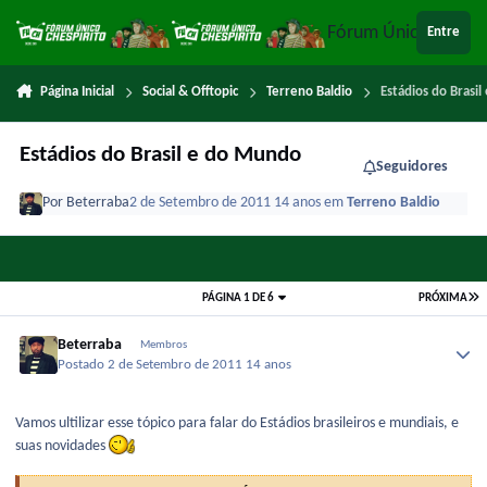
Ir para conteúdo
Fórum Único Chespi
Entre
Página Inicial
Social & Offtopic
Terreno Baldio
Estádios do Brasi
Estádios do Brasil e do Mundo
Seguidores
Por
Beterraba
2 de Setembro de 2011
14 anos
em
Terreno Baldio
PÁGINA 1 DE 6
PRÓXIMA
Beterraba
Membros
Postado
2 de Setembro de 2011
14 anos
Vamos ultilizar esse tópico para falar do Estádios brasileiros e mundiais, e
suas novidades