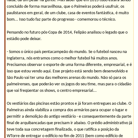
nada, dá um pesar na gente. Mas saber que em 2013 tudo estará sendo
concluído de forma maravilhosa, que o Palmeiras poderá usufruir, os
paulistanos em geral, de um clube, casa de eventos fantástica, é muito
bom... Isso tudo faz parte do progresso - comemorou o técnico.
Pensando no futuro pós-Copa de 2014, Felipão analisou o legado que o
estádio pode deixar.
- Somos o único país pentacampeão do mundo. Se o futebol nasceu na
Inglaterra, nós entramos como o melhor futebol há muitos anos.
Precisamos observar o esporte de uma forma diferente, empresarial, e é
isso que estou vendo aqui. Esse projeto está sendo bem desenvolvido e
São Paulo vai ter uma das melhores arenas do mundo. Não só para os
palmeirenses, que poderão ver os jogos do seu time, mas para o cidadão
que vai freqüentar os shows, o centro empresarial...
Os vestiários das piscinas estão prontos e já foram entregues ao clube. O
Palmeiras ainda viabiliza a compra dos armários para ocupar o lugar e
permitir a demolição do antigo vestiário - e consequentemente da parte
final de arquibancadas que precisam ir abaixo. O prédio administrativo já
teve toda sua concretagem finalizada, o que ratifica a posição da
WTorre de entregar o edifício no fim de 2011 (bem como edifício de