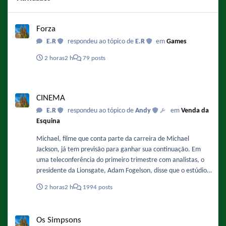
Forza
Forza
E.R
respondeu ao tópico de
E.R
em
Games
2 horas
2 h
79 posts
CINEMA
CINEMA
E.R
respondeu ao tópico de
Andy
em
Venda da
Esquina
Michael, filme que conta parte da carreira de Michael
Jackson, já tem previsão para ganhar sua continuação. Em
uma teleconferência do primeiro trimestre com analistas, o
presidente da Lionsgate, Adam Fogelson, disse que o estúdio
está planejando iniciar a produção no final deste ano ou no
2 horas
2 h
1994 posts
início de 2027. Sobre a data ele comentou: "Acredito que o
final de 2027 ou o primeiro semestre de 2028 sejam as
Os Simpsons
previsões mais otimistas para o segundo filme." Fonte :
Os Simpsons
https://www.omelete.com.br/filmes/michael-2-sequencia-da-