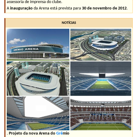
assessoria de imprensa do clube.
A
inauguração
da Arena está prevista para
30 de novembro de 2012
.
NOTÍCIAS
.
Projeto da nova Arena do
Grê
mio