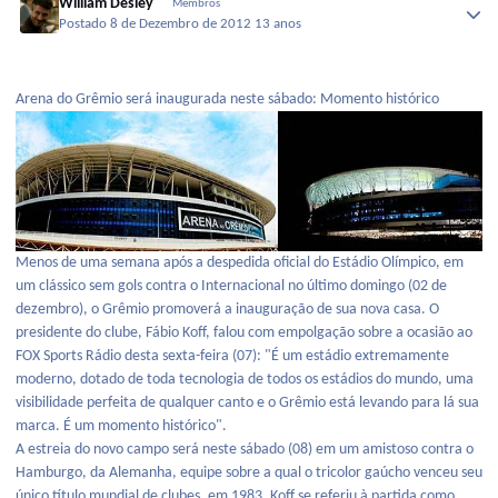
William Desley
Membros
Postado
8 de Dezembro de 2012
13 anos
Arena do Grêmio será inaugurada neste sábado: Momento histórico
Menos de uma semana após a despedida oficial do Estádio Olímpico, em
um clássico sem gols contra o Internacional no último domingo (02 de
dezembro), o Grêmio promoverá a inauguração de sua nova casa. O
presidente do clube, Fábio Koff, falou com empolgação sobre a ocasião ao
FOX Sports Rádio desta sexta-feira (07): "É um estádio extremamente
moderno, dotado de toda tecnologia de todos os estádios do mundo, uma
visibilidade perfeita de qualquer canto e o Grêmio está levando para lá sua
marca. É um momento histórico".
A estreia do novo campo será neste sábado (08) em um amistoso contra o
Hamburgo, da Alemanha, equipe sobre a qual o tricolor gaúcho venceu seu
único título mundial de clubes, em 1983. Koff se referiu à partida como