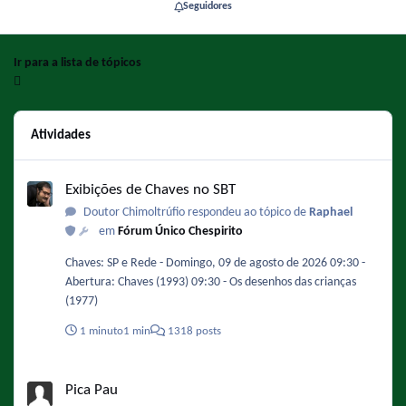
Seguidores
Ir para a lista de tópicos
Atividades
Exibições de Chaves no SBT
Exibições de Chaves no SBT
Doutor Chimoltrúfio respondeu ao tópico de
Raphael
em
Fórum Único Chespirito
Chaves: SP e Rede - Domingo, 09 de agosto de 2026 09:30 -
Abertura: Chaves (1993) 09:30 - Os desenhos das crianças
(1977)
1 minuto
1 min
1318 posts
Pica Pau
Pica Pau