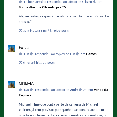
Felipe Carvalho respondeu ao tópico de sPiDeR
em
Todos Atentos Olhando pra TV
Alguém sabe por que no canal oficial não tem os episódios dos
anos 40?
33 minutos
33 min
3609 posts
Forza
Forza
E.R
respondeu ao tópico de
E.R
em
Games
6 horas
6 h
79 posts
CINEMA
CINEMA
E.R
respondeu ao tópico de
Andy
em
Venda da
Esquina
Michael, filme que conta parte da carreira de Michael
Jackson, já tem previsão para ganhar sua continuação. Em
uma teleconferência do primeiro trimestre com analistas, o