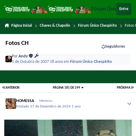
Ir para conteúdo
Fórum Único Chespi
Entre
Página Inicial
Chaves & Chapolin
Fórum Único Chespirito
Fotos 
Fotos CH
Seguidores
Por
Andy
1 de Outubro de 2007
18 anos
em
Fórum Único Chespirito
ANTERIOR
PÁGINA 181 DE 199
PRÓXIMA
HOMESSA
Membros
Postado
27 de Dezembro de 2024
1 ano