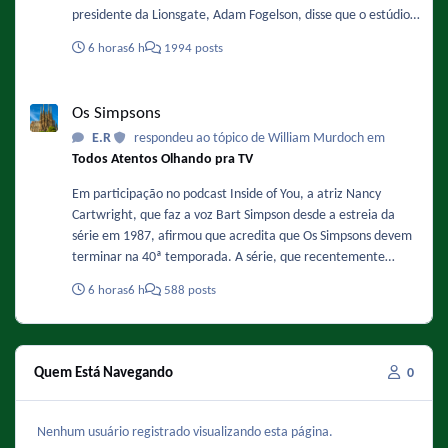
presidente da Lionsgate, Adam Fogelson, disse que o estúdio
está planejando iniciar a produção no final deste ano ou no
6 horas
6 h
1994 posts
início de 2027. Sobre a data ele comentou: "Acredito que o
final de 2027 ou o primeiro semestre de 2028 sejam as
Os Simpsons
previsões mais otimistas para o segundo filme." Fonte :
Os Simpsons
https://www.omelete.com.br/filmes/michael-2-sequencia-da-
E.R
respondeu ao tópico de William Murdoch em
cinebiografia-de-michael-jackson-ganha-previsao-de-estreia-
Todos Atentos Olhando pra TV
nos-cinemas-confira
Em participação no podcast Inside of You, a atriz Nancy
Cartwright, que faz a voz Bart Simpson desde a estreia da
série em 1987, afirmou que acredita que Os Simpsons devem
terminar na 40ª temporada. A série, que recentemente
finalizou sua 37ª temporada e se prepara para a 38ª
6 horas
6 h
588 posts
temporada, já tem renovação garantida até a temporada 40,
o que significa que o fim estimado pela atriz ocorreria na
primavera de 2029. Fonte :
https://www.omelete.com.br/series-tv/os-simpsons-voz-de-
Quem Está Navegando
0
bart-serie-vai-acabar-na-40-temporada
Nenhum usuário registrado visualizando esta página.