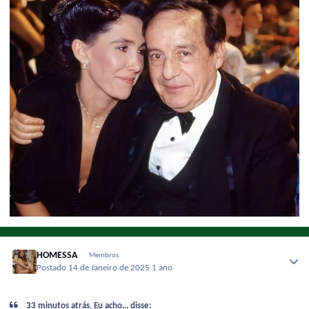
HOMESSA
Membros
Postado
14 de Janeiro de 2025
1 ano
33 minutos atrás, Eu acho... disse: