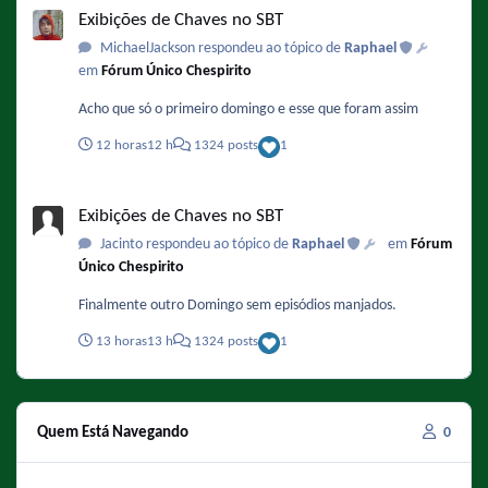
Exibições de Chaves no SBT
MichaelJackson respondeu ao tópico de
Raphael
em
Fórum Único Chespirito
Acho que só o primeiro domingo e esse que foram assim
12 horas
12 h
1324 posts
1
Exibições de Chaves no SBT
Exibições de Chaves no SBT
Jacinto respondeu ao tópico de
Raphael
em
Fórum
Único Chespirito
Finalmente outro Domingo sem episódios manjados.
13 horas
13 h
1324 posts
1
Quem Está Navegando
0