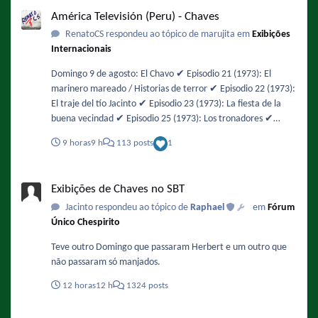
América Televisión (Peru) - Chaves
probable que den un episodio del Chavo después del fútbol
América Televisión (Peru) - Chaves
RenatoCS respondeu ao tópico de marujita em
Exibições
Internacionais
Domingo 9 de agosto: El Chavo ✔️ Episodio 21 (1973): El
marinero mareado / Historias de terror ✔️ Episodio 22 (1973):
El traje del tío Jacinto ✔️ Episodio 23 (1973): La fiesta de la
buena vecindad ✔️ Episodio 25 (1973): Los tronadores ✔️
Episodio 26 (1973): Los insectos ✔️ Episodio 27 (1973): Amigo
9 horas
9 h
113 posts
1
asalta a amigo / La orquesta Parece que El Chapulín Colorado
ha vuelto a ser un mito en América TV 🙁 Por otro lado, todos
Exibições de Chaves no SBT
los episodios salieron cortados, especialmente el de las
Exibições de Chaves no SBT
Historias de terror que comenzó prácticamente a la mitad. Y
Jacinto respondeu ao tópico de
Raphael
em
Fórum
la programación de hoy es prácticamente un resumen de lo
Único Chespirito
que tendrá Teleamazonas toda la semana 😁
Teve outro Domingo que passaram Herbert e um outro que
não passaram só manjados.
12 horas
12 h
1324 posts
Exibições de Chaves no SBT