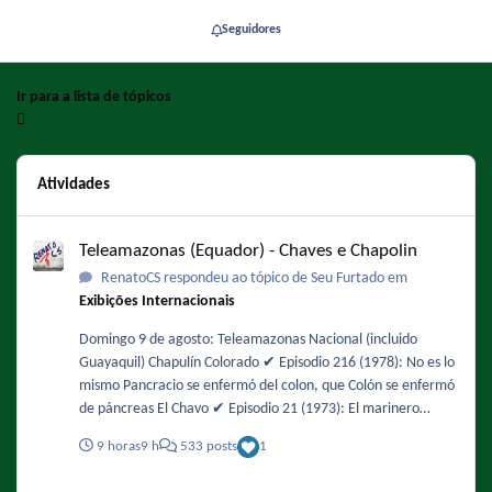
Seguidores
Ir para a lista de tópicos
Atividades
Teleamazonas (Equador) - Chaves e Chapolin
Teleamazonas (Equador) - Chaves e Chapolin
RenatoCS respondeu ao tópico de Seu Furtado em
Exibições Internacionais
Domingo 9 de agosto: Teleamazonas Nacional (incluido
Guayaquil) Chapulín Colorado ✔️ Episodio 216 (1978): No es lo
mismo Pancracio se enfermó del colon, que Colón se enfermó
de páncreas El Chavo ✔️ Episodio 21 (1973): El marinero
mareado / Historias de terror ✔️ Episodio 44 (1974): Un ratero
9 horas
9 h
533 posts
1
en la vecindad Mañana será feriado y habrá fútbol en la
tarde. No tengo la programación actualizada pero es