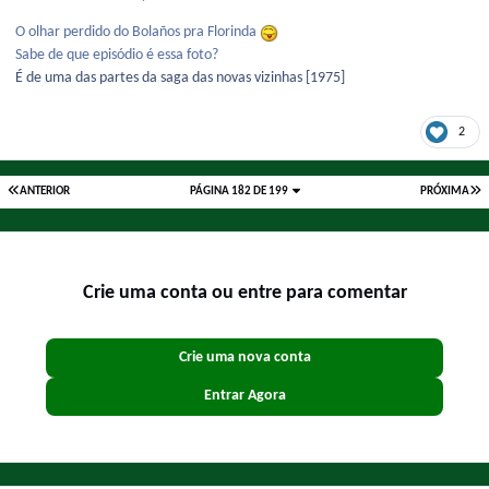
O olhar perdido do Bolaños pra Florinda
Sabe de que episódio é essa foto?
É de uma das partes da saga das novas vizinhas [1975]
2
ANTERIOR
PÁGINA 182 DE 199
PRÓXIMA
Crie uma conta ou entre para comentar
Crie uma nova conta
Entrar Agora