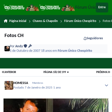
Ir para conteúdo
Fórum Único Chespi
Entre
Página Inicial
Chaves & Chapolin
Fórum Único Chespirito
Fotos 
Fotos CH
Seguidores
Por
Andy
1 de Outubro de 2007
18 anos
em
Fórum Único Chespirito
ANTERIOR
PÁGINA 182 DE 199
PRÓXIMA
HOMESSA
Membros
Postado
7 de Janeiro de 2025
1 ano